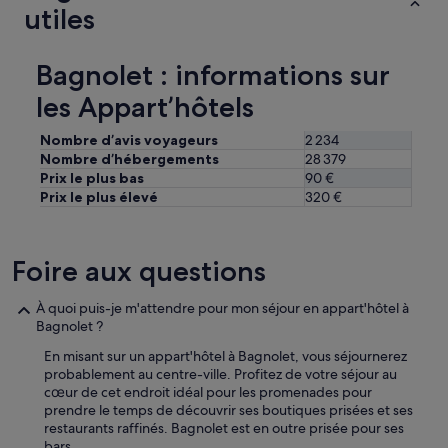
l
utiles
a
e
p
,
s
l
Bagnolet : informations sur
u
e
l
m
les Appart’hôtels
e
i
s
n
Nombre d’avis voyageurs
2 234
d
i
Nombre d’hébergements
28 379
e
m
c
Prix le plus bas
90 €
u
a
Prix le plus élevé
320 €
m
f
p
é
o
à
u
Foire aux questions
l
r
’
c
a
u
À quoi puis-je m'attendre pour mon séjour en appart'hôtel à
r
i
Bagnolet ?
r
s
En misant sur un appart'hôtel à Bagnolet, vous séjournerez
i
i
probablement au centre-ville. Profitez de votre séjour au
v
n
cœur de cet endroit idéal pour les promenades pour
é
e
prendre le temps de découvrir ses boutiques prisées et ses
e
r
restaurants raffinés. Bagnolet est en outre prisée pour ses
.
e
bars.
J