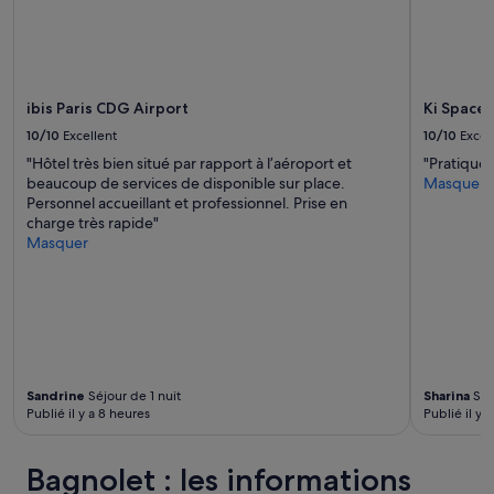
o
r
r
é
a
n
b
o
l
v
ibis Paris CDG Airport
Ki Space 
e
é
.
10/10
Excellent
10/10
Excel
.
B
L
"Hôtel très bien situé par rapport à l’aéroport et
"Pratique"
o
i
beaucoup de services de disponible sur place.
Masquer
u
t
Personnel accueillant et professionnel. Prise en
t
s
charge très rapide"
e
u
Masquer
i
p
l
e
l
r
e
c
s
o
d
n
’
f
e
o
Sandrine
Séjour de 1 nuit
Sharina
Séj
a
Publié il y a 8 heures
Publié il y 
r
u
t
e
a
Bagnolet : les informations
t
b
c