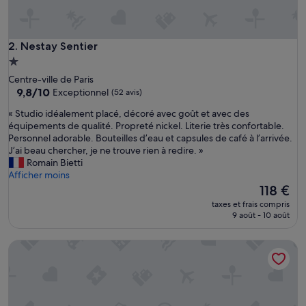
Nestay Sentier
2. Nestay Sentier
Hébergement
1.0 étoile
Centre-ville de Paris
9.8
9,8/10
Exceptionnel
(52 avis)
sur
«
« Studio idéalement placé, décoré avec goût et avec des
10,
S
équipements de qualité. Propreté nickel. Literie très confortable.
Exceptionnel,
t
Personnel adorable. Bouteilles d’eau et capsules de café à l’arrivée.
(52 avis)
u
J’ai beau chercher, je ne trouve rien à redire. »
d
Romain Bietti
i
Afficher moins
o
Le
118 €
i
nouveau
taxes et frais compris
d
prix
9 août - 10 août
é
est
a
de
Villa Montmartre - Nouvellement rénovée
l
118 €
e
m
e
n