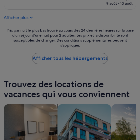
b
prix
.
9 août - 10 août
d
r
est
P
e
e
de
r
f
Afficher plus
p
132 €
o
a
r
p
ç
a
Prix
Prix par nuit le plus bas trouvé au cours des 24 dernières heures sur la base
r
o
t
d’un séjour d’une nuit pour 2 adultes. Les prix et la disponibilité sont
par
e
n
susceptibles de changer. Des conditions supplémentaires peuvent
i
nuit
t
g
s’appliquer.
q
le
é
é
u
plus
n
n
e
Afficher tous les hébergements
bas
i
i
,
trouvé
c
a
p
au
k
l
r
cours
e
!
o
des
l
Trouvez des locations de
L
p
24 dernières
.
a
r
vacances qui vous conviennent
heures
L
c
e
sur
i
h
.
la
t
a
Rechercher des appart’hôtels
Rechercher des appartements
Rechercher d
Q
base
e
m
u
d’un
r
b
a
séjour
i
r
l
d’une
e
e
i
nuit
t
é
t
pour
r
t