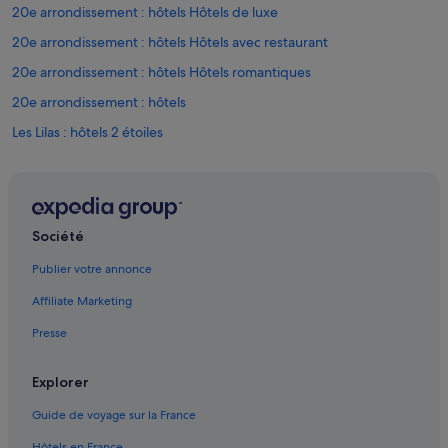
a
20e arrondissement : hôtels Hôtels de luxe
l
20e arrondissement : hôtels Hôtels avec restaurant
e
m
20e arrondissement : hôtels Hôtels romantiques
e
n
20e arrondissement : hôtels
t
Les Lilas : hôtels 2 étoiles
!
I
Romainville : hôtels 5 étoiles
l
m
Bagnolet : Chambres d’hôtes
a
Bagnolet : Châteaux
n
Société
q
Bagnolet : Maison d’hôtes
u
Publier votre annonce
a
Bagnolet : hôtels Hôtels d’affaires
i
Affiliate Marketing
Bagnolet : hôtels Hôtels-boutiques
t
s
Presse
Bagnolet : hôtels Hôtels de luxe
e
u
Bagnolet : hôtels Hôtels avec spa
Explorer
l
Bagnolet : hôtels Hôtels tout compris
e
Guide de voyage sur la France
m
Bagnolet : hôtels Hôtels pas chers
e
Hôtels en France