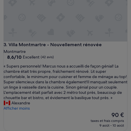
t
p
l
a
c
é
,
d
é
Villa Montmartre - Nouvellement rénovée
3. Villa Montmartre - Nouvellement rénovée
c
Montmartre
o
8.6
8,6/10
Excellent
(42 avis)
r
sur
é
«
« Supers personnels! Marcus nous a accueilli de façon génial! La
10,
a
S
chambre était très propre, fraîchement rénové. Lit super
Excellent,
v
u
confortable, le minimum pour cuisiner et femme de ménage au top!
(42 avis)
e
p
Super silemcieux dans la chambre également!Il manquait seulement
c
e
un linge à vaisselle dans la cuisine. Sinon génial pour un couple.
g
r
L'emplacement était parfait avec 2 métro tout près, beaucoup de
o
s
chouette bar et bistro, et évidement la basilique tout près. »
û
p
Alexandre
t
e
Afficher moins
e
r
Le
90 €
t
s
nouveau
taxes et frais compris
a
o
prix
9 août - 10 août
v
n
est