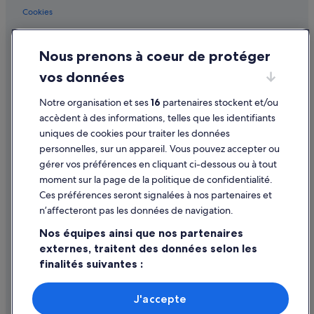
c
Le Pré-Saint-Gervais : hôtels Hôtels romantiques
Cookies
u
Le Pré-Saint-Gervais : hôtels Hôtels au ski
i
Conditions générales d'utilisation
s
Le Pré-Saint-Gervais : hôtels
Nous prenons à coeur de protéger
Mentions légales / Nous contacter
i
n
Le Pré-Saint-Gervais : Maisons de ville
vos données
Directives de contenu et signalement de contenus
e
Le Pré-Saint-Gervais : Résidences de vacances
.
Notre organisation et ses
16
partenaires stockent et/ou
S
Aide
Les Lilas : Appart’hôtels
accèdent à des informations, telles que les identifiants
i
uniques de cookies pour traiter les données
n
Les Lilas : Auberges de jeunesse
Assistance
o
personnelles, sur un appareil. Vous pouvez accepter ou
Les Lilas : Auberges
n
Annuler votre vol
gérer vos préférences en cliquant ci-dessous ou à tout
g
Les Lilas : Chambres d’hôtes
moment sur la page de la politique de confidentialité.
Annuler une réservation d'hôtel ou de location de vacances
é
Ces préférences seront signalées à nos partenaires et
n
Les Lilas : Maison d’hôtes
Délais de remboursement
i
n’affecteront pas les données de navigation.
Les Lilas : hôtels Hôtels acceptant les animaux de compagnie
a
Utiliser un bon de réduction Expedia
Nos équipes ainsi que nos partenaires
l
Les Lilas : hôtels Hôtels-boutiques
p
externes, traitent des données selon les
Documents de voyage internationaux
o
finalités suivantes :
Les Lilas : hôtels Hôtels de luxe
u
Les Lilas : hôtels Hôtels pas chers
Utiliser des données de géolocalisation précises. Analyser
r
activement les caractéristiques de l’appareil pour
u
J'accepte
Les Lilas : hôtels
l’identification. Stocker et/ou accéder à des informations
n
Parmi les moyens de paiement acceptés sur expedia.fr figurent :