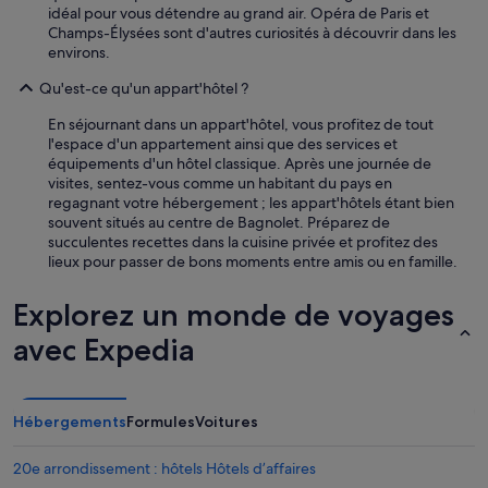
v
s
idéal pour vous détendre au grand air. Opéra de Paris et
e
i
Champs-Élysées sont d'autres curiosités à découvrir dans les
r
l
environs.
i
e
e
m
Qu'est-ce qu'un appart'hôtel ?
n
c
à
i
En séjournant dans un appart'hôtel, vous profitez de tout
r
e
l'espace d'un appartement ainsi que des services et
e
u
équipements d'un hôtel classique. Après une journée de
d
x
visites, sentez-vous comme un habitant du pays en
i
d
regagnant votre hébergement ; les appart'hôtels étant bien
r
a
souvent situés au centre de Bagnolet. Préparez de
e
n
succulentes recettes dans la cuisine privée et profitez des
.
s
lieux pour passer de bons moments entre amis ou en famille.
»
l
a
Explorez un monde de voyages
c
h
avec Expedia
a
m
b
r
Hébergements
Formules
Voitures
e
é
20e arrondissement : hôtels Hôtels d’affaires
g