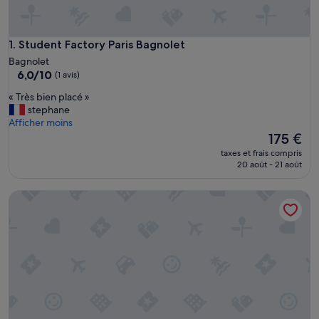
Student Factory Paris Bagnolet
1. Student Factory Paris Bagnolet
Bagnolet
6.0
6,0/10
(1 avis)
sur
«
« Très bien placé »
10,
T
stephane
(1 avis)
r
Afficher moins
è
Le
175 €
s
nouveau
taxes et frais compris
b
prix
20 août - 21 août
i
est
e
de
Nestay Sentier
n
175 €
p
l
a
c
é
»