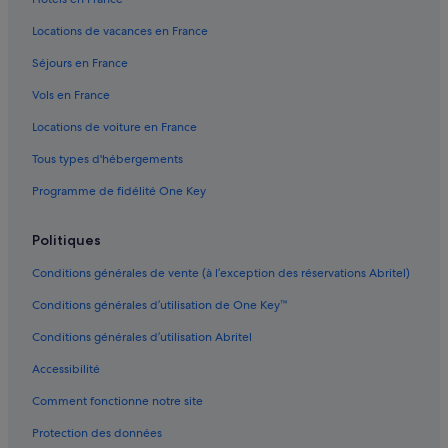
n
Bagnolet : hôtels
t
Locations de vacances en France
Bagnolet : Lodges
u
n
Séjours en France
Bagnolet : Maisons de ville
l
Vols en France
i
Bagnolet : Résidences de vacances
n
Locations de voiture en France
Bagnolet : Complexes hôteliers
g
e
Tous types d'hébergements
Belleville : hôtels Hôtels d’affaires
à
v
Programme de fidélité One Key
Belleville : hôtels Hôtels de luxe
a
Belleville : hôtels Hôtels avec parc aquatique
i
Politiques
s
Belleville : hôtels Hôtels d’aventure
s
Conditions générales de vente (à l’exception des réservations Abritel)
e
Belleville : hôtels
l
Conditions générales d’utilisation de One Key™
Hôpital Tenon : hôtels à proximité
l
e
Conditions générales d’utilisation Abritel
Hôspital Robert-Debré : hôtels à proximité
d
a
Accessibilité
Le Pré-Saint-Gervais : Appart’hôtels
n
Comment fonctionne notre site
Le Pré-Saint-Gervais : Auberges de jeunesse
s
l
Le Pré-Saint-Gervais : Chambres d’hôtes
Protection des données
a