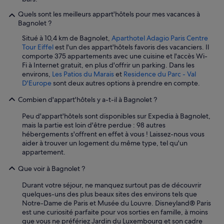
t
’
f
Quels sont les meilleurs appart'hôtels pour mes vacances à
a
e
Bagnolet ?
i
m
b
m
Situé à 10,4 km de Bagnolet,
Aparthotel Adagio Paris Centre
e
e
Tour Eiffel
est l'un des appart'hôtels favoris des vacanciers. Il
a
d
comporte 375 appartements avec une cuisine et l'accès Wi-
u
e
Fi à Internet gratuit, en plus d'offrir un parking. Dans les
c
m
environs,
Les Patios du Marais
et
Residence du Parc - Val
h
é
D'Europe
sont deux autres options à prendre en compte.
e
n
r
Combien d'appart'hôtels y a-t-il à Bagnolet ?
a
c
g
Peu d'appart'hôtels sont disponibles sur Expedia à Bagnolet,
h
e
mais la partie est loin d'être perdue : 98 autres
e
a
hébergements s'offrent en effet à vous ! Laissez-nous vous
r
u
aider à trouver un logement du même type, tel qu'un
,
t
appartement.
j
o
e
p
Que voir à Bagnolet ?
n
!
e
S
Durant votre séjour, ne manquez surtout pas de découvrir
t
u
quelques-uns des plus beaux sites des environs tels que
r
p
Notre-Dame de Paris et Musée du Louvre. Disneyland® Paris
o
e
est une curiosité parfaite pour vos sorties en famille, à moins
u
r
que vous ne préfériez Jardin du Luxembourg et son cadre