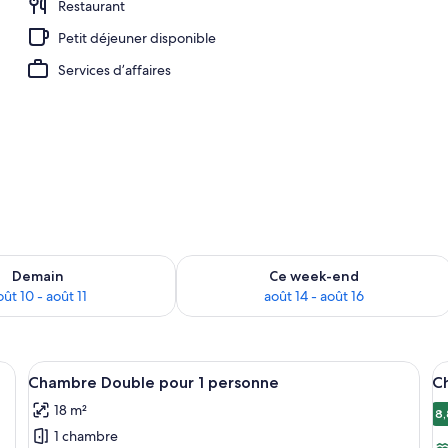
Restaurant
Petit déjeuner disponible
mité
Services d’affaires
sponibilité pour demain août 10 - août 11
Vérifier la disponibilité pour ce week
Demain
Ce week-end
oût 10 - août 11
août 14 - août 16
its simples, une tête de lit en bois, une table de chevet, une fenêtre avec de
Afficher
Une chambre d’hôtel avec deux lits simp
A
5
Chambre Double pour 1 personne
C
toutes
t
18 m²
les
le
8,
8
1 chambre
photos
p