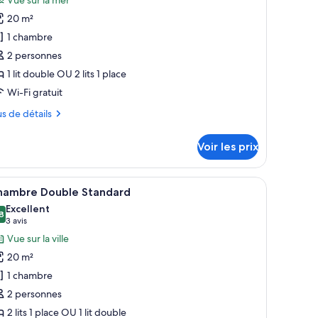
our
20 m²
e
1 chambre
ype
2 personnes
e
1 lit double OU 2 lits 1 place
hambre :
hambre
Wi-Fi gratuit
ouble,
us
us de détails
ue
tails
er
Voir les prix
r
pe
e sur la mer.
 tête de lit en bois, une petite table, une chaise et un balcon avec vue sur la
fficher
Une chambre d’hôtel avec deux lits, un burea
3
hambre Double Standard
outes
ambre
Excellent
ambre
s
8
,8 sur 10
(3 avis)
3 avis
uble,
hotos
Vue sur la ville
e
our
r
20 m²
e
1 chambre
ype
2 personnes
e
2 lits 1 place OU 1 lit double
hambre :