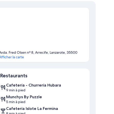
Avda. Fred Olsen nº 8, Arrecife, Lanzarote, 35500
Afficher la carte
Carte
Restaurants
Cafetería - Churrería Hubara
9 min à pied
Munchys By Puzzle
5 min à pied
Cafetería Islote La Fermina
8 min à pied