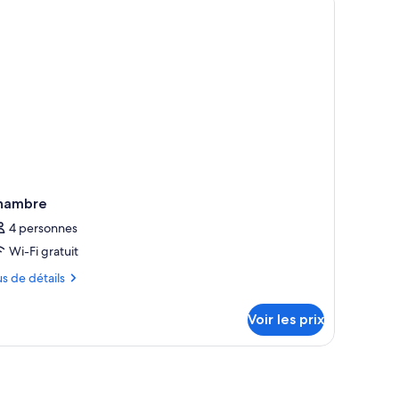
iple
hambre
4 personnes
Wi-Fi gratuit
us
us de détails
tails
Voir les prix
r
pe
ambre