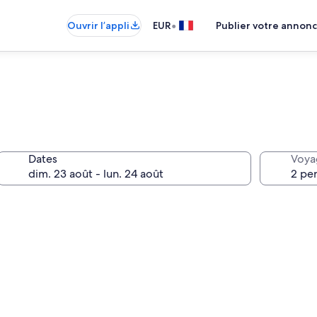
•
Ouvrir l’appli
EUR
Publier votre annon
Dates
Voya