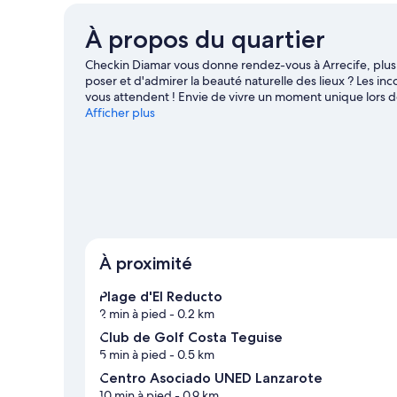
À propos du quartier
Checkin Diamar vous donne rendez-vous à Arrecife, plus 
poser et d'admirer la beauté naturelle des lieux ? Les 
vous attendent ! Envie de vivre un moment unique lors de
Deportiva de Lanzarote et Complexe sportif Fariones, et p
Afficher plus
décor idéal pour vous adonner à de nouvelles activités te
d'aventures en plein air pourront plutôt opter pour les 
guide de voyage sur Arrecife
À proximité
Plage d'El Reducto
2 min à pied
- 0.2 km
Club de Golf Costa Teguise
5 min à pied
- 0.5 km
Centro Asociado UNED Lanzarote
10 min à pied
- 0.9 km