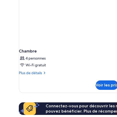
Chambre
4 personnes
Wi-Fi gratuit
Plus
Plus de détails
de
détails
Voir les pri
sur
le
type
de
chambre
Connectez-vous pour découvrir les 
Chambre
pouvez bénéficier. Plus de récompen