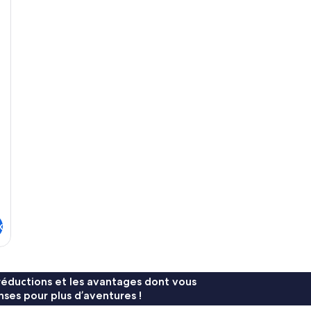
Chambre
Ch
x
réductions et les avantages dont vous
ses pour plus d’aventures !