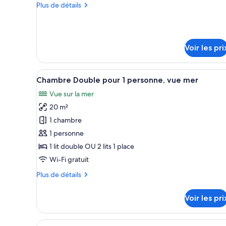
Plus
Plus de détails
Chambre
de
Triple,
détails
vue
sur
le
mer
Voir les pri
type
(3
de
adults)
chambre
Afficher
Une chambre d’hôtel avec deux l
Chambre
5
Chambre Double pour 1 personne, vue mer
toutes
Triple,
Vue sur la mer
vue
les
mer
20 m²
photos
(3
pour
1 chambre
adults)
ce
1 personne
type
1 lit double OU 2 lits 1 place
de
Wi-Fi gratuit
chambre :
Plus
Plus de détails
Chambre
de
Double
détails
Voir les pri
pour
sur
le
1
type
Afficher
Une chambre d’hôtel avec deux 
personne,