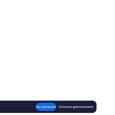
ambre
Se connecter
S’inscrire gratuitement