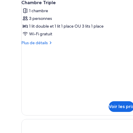
4
de
Chambre Triple
toutes
vue
chambre
1 chambre
Chambre
les
mer
Double
3 personnes
photos
pour
pour
1 lit double et 1 lit 1 place OU 3 lits 1 place
1
ce
personne,
Wi-Fi gratuit
vue
type
Plus
Plus de détails
mer
de
de
chambre :
détails
sur
Chambre
le
Triple
type
de
chambre
Chambre
Triple
Voir les pri