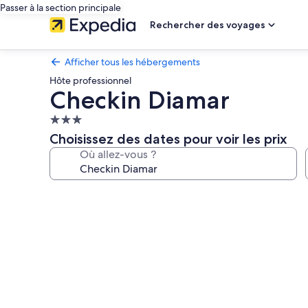
Passer à la section principale
Rechercher des voyages
Afficher tous les hébergements
Hôte professionnel
Checkin Diamar
Hébergement
3.0 étoiles
Choisissez des dates pour voir les prix
Où allez-vous ?
Galerie
photos
de
l’hébergement
Checkin
Diamar