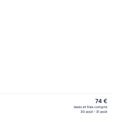
Vue de la chambre
Le
74 €
prix
taxes et frais compris
actuel
30 août - 31 août
r buffet servi tous les jours en supplément
Réception
est
de
74 €.