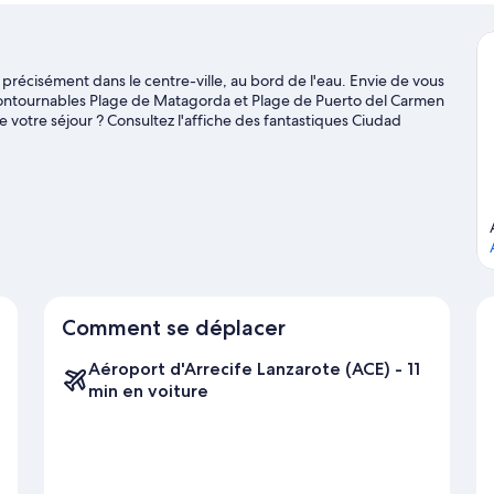
précisément dans le centre-ville, au bord de l'eau. Envie de vous
incontournables Plage de Matagorda et Plage de Puerto del Carmen
 votre séjour ? Consultez l'affiche des fantastiques Ciudad
réparez-vous à vibrer ! Les points d'eau des environs sont le
lles que le kayak et le ski nautique tandis que les amoureux
excursions écologiques et le saut en parachute.
Consultez notre
Comment se déplacer
Aéroport d'Arrecife Lanzarote (ACE) - 11
min en voiture