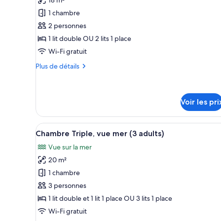
pour
1 chambre
ce
2 personnes
type
1 lit double OU 2 lits 1 place
de
Wi-Fi gratuit
chambre :
Chambre
Plus
Plus de détails
Double
de
détails
sur
le
Voir les pri
type
de
Afficher
Une chambre d’hôtel avec deux l
chambre
4
Chambre Triple, vue mer (3 adults)
Chambre
toutes
Double
Vue sur la mer
les
20 m²
photos
pour
1 chambre
ce
3 personnes
type
1 lit double et 1 lit 1 place OU 3 lits 1 place
de
Wi-Fi gratuit
chambre :