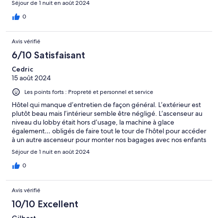
Séjour de 1 nuit en août 2024
0
Avis vérifié
6/10 Satisfaisant
Cedric
15 août 2024
Les points forts : Propreté et personnel et service
Hôtel qui manque d’entretien de façon général. L’extérieur est
plutôt beau mais l’intérieur semble être négligé. L’ascenseur au
niveau du lobby était hors d’usage, la machine à glace
également… obligés de faire tout le tour de l’hôtel pour accéder
à un autre ascenseur pour monter nos bagages avec nos enfants
ce qui était peu pratique. Les chambres sont standards mais les
Séjour de 1 nuit en août 2024
lits plus petits que ceux que nous avons l’habitude d’avoir
(probablement des doubles et non des queen) Petit déjeuner
0
très sommaire (pain, pancake, café imbuvable) Les boissons
chaudes à dispo 24/24 ne sont pas rechargées. Les environs ne
Avis vérifié
sont pas exceptionnels mais nous ne nous sommes pas sentis en
insécurité. Pour une nuit ça passe mais je n’y resterais pas
10/10 Excellent
vraiment plus