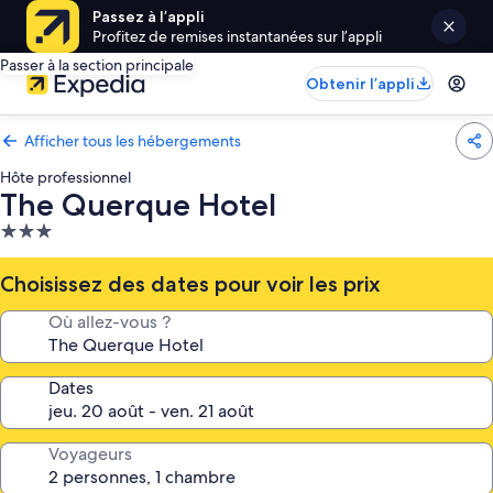
Passez à l’appli
Profitez de remises instantanées sur l’appli
Passer à la section principale
Obtenir l’appli
Afficher tous les hébergements
Hôte professionnel
The Querque Hotel
Hébergement
3.0 étoiles
Choisissez des dates pour voir les prix
Où allez-vous ?
Dates
Voyageurs