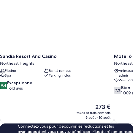
Sandia Resort And Casino
Motel 6
Northeast Heights
Northeast
Piscine
Bain à remous
Animaux
Spa
Parking inclus
admis
Wi-Fi gra
9.4
Exceptionnel
9,4
7.2
Bien
sur
1 613 avis
7,2
sur
1 009 
10,
10,
Exceptionnel,
Bien,
1 613 avis
Le
273 €
1 009 avis
nouveau
taxes et frais compris
prix
9 août - 10 août
est
Connectez-vous pour découvrir les réductions et les
de
avantages dont vous pouvez bénéficier. Plus de récompenses
273 €