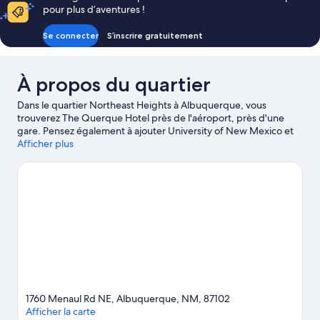
pour plus d’aventures !
Se connecter
S’inscrire gratuitement
À propos du quartier
Dans le quartier Northeast Heights à Albuquerque, vous
trouverez The Querque Hotel près de l'aéroport, près d'une
gare. Pensez également à ajouter University of New Mexico et
Centre de congrès d'Albuquerque à votre liste de choses à voir.
Afficher plus
Consultez notre guide de voyage sur Albuquerque
1760 Menaul Rd NE, Albuquerque, NM, 87102
Afficher la carte