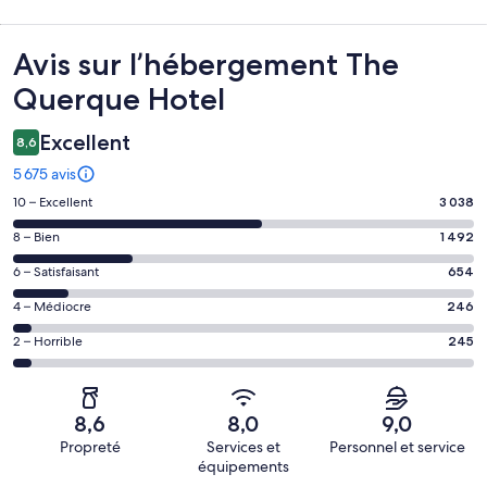
Avis
Avis sur l’hébergement The
Querque Hotel
Excellent
8,6
5 675 avis
Note
10 – Excellent
3 038
des
Note
8 – Bien
1 492
voyageurs
des
de 10
Note
6 – Satisfaisant
654
voyageurs
(Excellent),
des
de 8
Note
4 – Médiocre
246
d’après 3038 avis
voyageurs
(Bien),
des
sur 5675.
de 6
Note
2 – Horrible
245
d’après 1492 avis
voyageurs
(Satisfaisant),
des
sur 5675.
de 4
d’après 654 avis
voyageurs
(Médiocre),
sur 5675.
de 2
d’après 246 avis
8,6
8,0
9,0
(Horrible),
sur 5675.
Propreté
Services et
Personnel et service
d’après 245 avis
équipements
sur 5675.