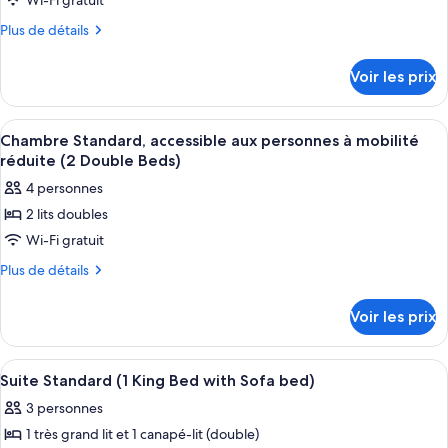
Wi-Fi gratuit
ce
personnes
réduite
à
type
Plus
Plus de détails
mobilité
de
de
réduite
détails
chambre :
Voir les prix
sur
Chambre
le
Standard,
type
Afficher
Une chambre d’hôtel avec un grand lit,
4
de
1
Chambre Standard, accessible aux personnes à mobilité
toutes
chambre
réduite (2 Double Beds)
très
Chambre
les
grand
4 personnes
Standard,
photos
lit,
1
2 lits doubles
pour
très
douche
Wi-Fi gratuit
ce
grand
accessible
lit,
type
Plus
Plus de détails
en
douche
de
de
accessible
fauteuil
détails
chambre :
Voir les prix
en
sur
roulant
Chambre
fauteuil
le
(View)
roulant
Standard,
type
Afficher
Une chambre d’hôtel avec un grand lit,
(View)
3
de
accessible
Suite Standard (1 King Bed with Sofa bed)
toutes
chambre
aux
3 personnes
Chambre
les
personnes
Standard,
1 très grand lit et 1 canapé-lit (double)
photos