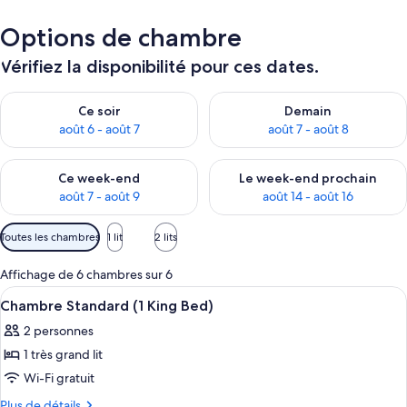
Options de chambre
Vérifiez la disponibilité pour ces dates.
Vérifier la disponibilité pour ce soir août 6 - août 7
Vérifier la disponibilité pour 
Ce soir
Demain
août 6 - août 7
août 7 - août 8
Vérifier la disponibilité pour ce week-end août 7 - août 9
Vérifier la disponibilité pour 
Ce week-end
Le week-end prochain
août 7 - août 9
août 14 - août 16
Filtres
Toutes les chambres
1 lit
2 lits
disponibles
pour
Affichage de 6 chambres sur 6
les
Afficher
Une chambre d’hôtel avec un grand lit,
3
Chambre Standard (1 King Bed)
chambres
toutes
2 personnes
les
1 très grand lit
photos
pour
Wi-Fi gratuit
ce
Plus
Plus de détails