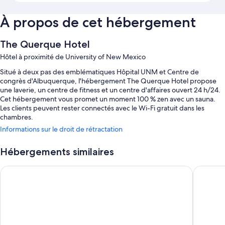
À propos de cet hébergement
The Querque Hotel
Hôtel à proximité de University of New Mexico
Situé à deux pas des emblématiques Hôpital UNM et Centre de
congrès d'Albuquerque, l'hébergement The Querque Hotel propose
une laverie, un centre de fitness et un centre d'affaires ouvert 24 h/24.
Cet hébergement vous promet un moment 100 % zen avec un sauna.
Les clients peuvent rester connectés avec le Wi-Fi gratuit dans les
chambres.
Informations sur le droit de rétractation
Autres petits plus de cet hôtel :
Piscine couverte et accès à une piscine extérieure à proximité
Hébergements similaires
Parking en libre-service gratuit
La Quinta Inn & Suites by Wyndham Albuquerque Midtown
La Quint
Salle de banquet, une consigne à bagages et réception ouverte 24
h/24
Distributeur automatique / services bancaires, café/thé dans le hall
et ascenseur
Les avis voyageurs sont dithyrambiques concernant le personnel