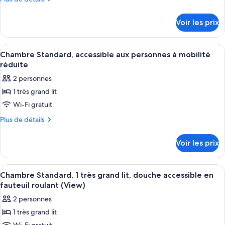
type
de
détails
de
Voir les prix
sur
chambre :
le
Chambre
type
Afficher
Une chambre d’hôtel avec un grand lit,
3
Standard
de
Chambre Standard, accessible aux personnes à mobilité
toutes
chambre
(1
réduite
Chambre
les
King
2 personnes
Standard
photos
Bed)
(1
1 très grand lit
pour
King
Wi-Fi gratuit
ce
Bed)
type
Plus
Plus de détails
de
de
détails
chambre :
Voir les prix
sur
Chambre
le
Standard,
type
Afficher
Une chambre d’hôtel avec un grand lit,
3
de
accessible
Chambre Standard, 1 très grand lit, douche accessible en
toutes
chambre
fauteuil roulant (View)
aux
Chambre
les
personnes
2 personnes
Standard,
photos
à
accessible
1 très grand lit
pour
aux
mobilité