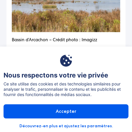
Bassin d’Arcachon – Crédit photo : Imagizz
Pour suivre les Carnets de Vacances d’Aurélia,
abonnez-vous à la
chaîne YouTube Expedia France
! Vous y trouverez en bonus la carte de mes bonnes
adresses !
Nous respectons votre vie privée
#### Où dormir :
Ce site utilise des cookies et des technologies similaires pour
analyser le trafic, personnaliser le contenu et les publicités et
Trouvez votre
en
hôtel dans le bassin d’Arcachon
fournir des fonctionnalités de médias sociaux.
parcourant nos offres. Pensez à la
location de
pour parcourir le bassin en toute
voiture à Arcachon
liberté.
Accepter
À propos des auteurs :
Découvrez-en plus et ajustez les paramètres.