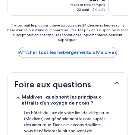
nouveau
taxes et frais compris
prix
23 août - 24 août
est
de
327 €
Prix
Prix par nuit le plus bas trouvé au cours des 24 dernières heures sur la
base d’un séjour d’une nuit pour 2 adultes. Les prix et la disponibilité sont
par
susceptibles de changer. Des conditions supplémentaires peuvent
nuit
s’appliquer.
le
plus
Afficher tous les hébergements à Maldives
bas
trouvé
au
cours
des
24 dernières
Foire aux questions
heures
sur
la
Maldives : quels sont les principaux
base
attraits d’un voyage de noces ?
d’un
séjour
Les hôtels de luxe de votre lieu de villégiature
d’une
(Maldives) ont généralement la cote auprès
nuit
des amoureux. Dans ces cocons douillets,
pour
vous bénéficierez le plus souvent de
2 adultes.