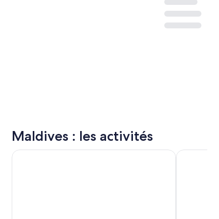
Maldives : les activités
Croisière avec les dauphins à Huraa
Excursion é