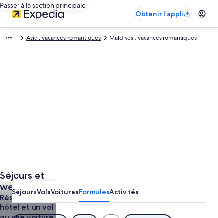
Passer à la section principale
Obtenir l’appli
Asie : vacances romantiques
Maldives : vacances romantiques
Photo prise par Maldives Tourism Promotion Board
Séjours et
Photo
libre
week-ends
Séjours
Vols
Voitures
Formules
Activités
de
en
Réservez un
droits
hôtel et un vol
romantiques
prise
ou une voiture