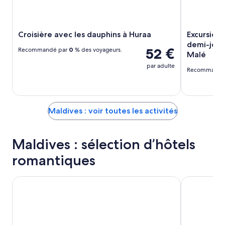
Croisière avec les dauphins à Huraa
Excursion 
demi-journ
52 €
Recommandé par
0
% des voyageurs.
Malé
par adulte
Recommandé
Maldives : voir toutes les activités
Maldives : sélection d’hôtels
romantiques
Hard Rock Hotel Maldives - FREE shared speedboat for sta
Marukab Pla