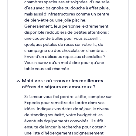
chambres spacieuses et soignées, d’une salle
Les
d’eau avec baignoire ou douche à effet pluie,
prix
mais aussi d’infrastructures comme un centre
et
de bien-être ou une jolie piscine.
la
disponibilité
Généralement, leur personnel extrêmement
sont
disponible redoublera de petites attentions :
susceptibles
une coupe de bulles pour vous accueillir,
de
quelques pétales de roses sur votre lit, du
changer.
champagne ou des chocolats en chambre…
Des
Envie d’un délicieux repas aux chandelles ?
conditions
Vous n’aurez qu’un mot à dire pour qu’une
supplémentaires
table vous soit réservée.
peuvent
s’appliquer.
Maldives : où trouver les meilleures
offres de séjours en amoureux ?
Si l’amour vous fait perdre la tête, comptez sur
Expedia pour remettre de l’ordre dans vos
idées. Indiquez vos dates de séjour, le niveau
de standing souhaité, votre budget et les
éventuels équipements convoités. Il suffit
ensuite de lancer la recherche pour obtenir
une liste d’hébergements soigneusement