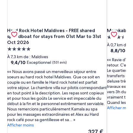
Hard Rock Hotel Maldives - FREE shared speedboat for sta
Marukab Pla
Hard Rock Hotel Maldives - FREE shared
Marukab Pl
speedboat for stays from 01st Mar to 31st
Hébergeme
Oct 2026
3.5 étoiles
À 0,7 km de :
Hébergement
8.8
8,8/10
Exc
5.0 étoiles
sur
À 7,3 km de : Maldives
« Ravie d’avoi
10,
9.4
9,4/10
Exceptionnel
(531 avis)
retour. C’est o
Excellent,
sur
Le quartier e
(255 avis)
« Nous avons passé un merveilleux séjour entre
10,
transferts et 
soeurs au hard rock hotel Maldives. Que ce soit en
Exceptionnel,
deluxe très b
couple ou en famille le Hard rock hotel est parfait
(531 avis)
travaux extérie
votre séjour. La chambre villa sur pilotis correspondant
vers 3h du ma
en tout point à la description. Les repas sont copieux
vraiment très 
et pour tous les goûts Le service est impeccable du
Quand les trav
début à la fin et le personnel extrêmement serviable.
Afficher moin
Nous remercions particulièrement Kamala au spa
pour les massages extraordinaires et Alex au Hard
rock café pour sa gentillesse et sa...
Afficher moins
Le
327 €