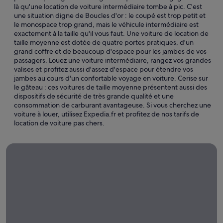
là qu'une location de voiture intermédiaire tombe à pic. C'est
une situation digne de Boucles d'or : le coupé est trop petit et
le monospace trop grand, mais le véhicule intermédiaire est
exactement à la taille qu'il vous faut. Une voiture de location de
taille moyenne est dotée de quatre portes pratiques, d'un
grand coffre et de beaucoup d'espace pour les jambes de vos
passagers. Louez une voiture intermédiaire, rangez vos grandes
valises et profitez aussi d'assez d'espace pour étendre vos
jambes au cours d'un confortable voyage en voiture. Cerise sur
le gâteau : ces voitures de taille moyenne présentent aussi des
dispositifs de sécurité de très grande qualité et une
consommation de carburant avantageuse. Si vous cherchez une
voiture à louer, utilisez Expedia.fr et profitez de nos tarifs de
location de voiture pas chers.
Locations de voiture de longue durée
Locations
de
voiture
de
longue
durée