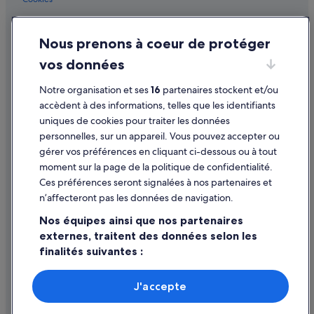
Conditions générales d'utilisation
Nous prenons à coeur de protéger
Mentions légales / Nous contacter
vos données
Directives de contenu et signalement de contenus
Notre organisation et ses
16
partenaires stockent et/ou
Aide
accèdent à des informations, telles que les identifiants
uniques de cookies pour traiter les données
Assistance
personnelles, sur un appareil. Vous pouvez accepter ou
Annuler votre vol
gérer vos préférences en cliquant ci-dessous ou à tout
moment sur la page de la politique de confidentialité.
Annuler une réservation d'hôtel ou de location de vacances
Ces préférences seront signalées à nos partenaires et
Délais de remboursement
n’affecteront pas les données de navigation.
Utiliser un bon de réduction Expedia
Nos équipes ainsi que nos partenaires
externes, traitent des données selon les
Documents de voyage internationaux
finalités suivantes :
Utiliser des données de géolocalisation précises. Analyser
activement les caractéristiques de l’appareil pour
J'accepte
l’identification. Stocker et/ou accéder à des informations
Parmi les moyens de paiement acceptés sur expedia.fr figurent :
sur un appareil. Publicités et contenu personnalisés,
American Express, Diner’s Club International, Mastercard, Visa, Visa