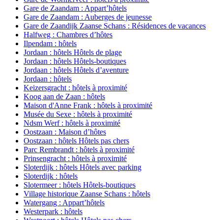
Gare de Zaandam : Appart’hôtels
Gare de Zaandam : Auberges de jeunesse
Gare de Zaandijk Zaanse Schans : Résidences de vacances
Halfweg : Chambres d’hôtes
Ilpendam : hôtels
Jordaan : hôtels Hôtels de plage
Jordaan : hôtels Hôtels-boutiques
Jordaan : hôtels Hôtels d’aventure
Jordaan : hôtels
Keizersgracht : hôtels à proximité
Koog aan de Zaan : hôtels
Maison d'Anne Frank : hôtels à proximité
Musée du Sexe : hôtels à proximité
Ndsm Werf : hôtels à proximité
Oostzaan : Maison d’hôtes
Oostzaan : hôtels Hôtels pas chers
Parc Rembrandt : hôtels à proximité
Prinsengracht : hôtels à proximité
Sloterdijk : hôtels Hôtels avec parking
Sloterdijk : hôtels
Slotermeer : hôtels Hôtels-boutiques
Village historique Zaanse Schans : hôtels
Watergang : Appart’hôtels
Westerpark : hôtels