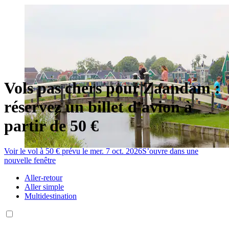
Vols pas chers pour Zaandam :
réservez un billet d'avion à
partir de 50 €
Voir le vol à 50 € prévu le mer. 7 oct. 2026
S’ouvre dans une
nouvelle fenêtre
Aller-retour
Aller simple
Multidestination