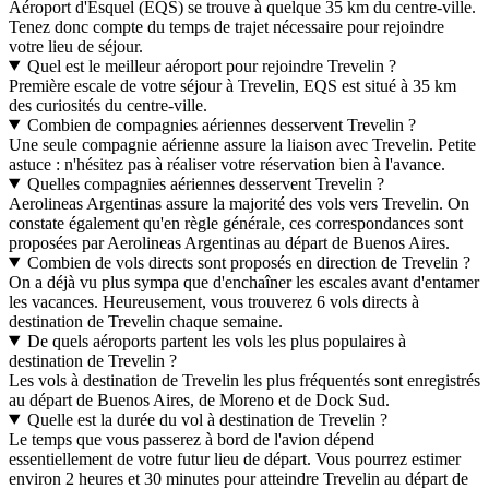
Aéroport d'Esquel (EQS) se trouve à quelque 35 km du centre-ville.
Tenez donc compte du temps de trajet nécessaire pour rejoindre
votre lieu de séjour.
Quel est le meilleur aéroport pour rejoindre Trevelin ?
Première escale de votre séjour à Trevelin, EQS est situé à 35 km
des curiosités du centre-ville.
Combien de compagnies aériennes desservent Trevelin ?
Une seule compagnie aérienne assure la liaison avec Trevelin. Petite
astuce : n'hésitez pas à réaliser votre réservation bien à l'avance.
Quelles compagnies aériennes desservent Trevelin ?
Aerolineas Argentinas assure la majorité des vols vers Trevelin. On
constate également qu'en règle générale, ces correspondances sont
proposées par Aerolineas Argentinas au départ de Buenos Aires.
Combien de vols directs sont proposés en direction de Trevelin ?
On a déjà vu plus sympa que d'enchaîner les escales avant d'entamer
les vacances. Heureusement, vous trouverez 6 vols directs à
destination de Trevelin chaque semaine.
De quels aéroports partent les vols les plus populaires à
destination de Trevelin ?
Les vols à destination de Trevelin les plus fréquentés sont enregistrés
au départ de Buenos Aires, de Moreno et de Dock Sud.
Quelle est la durée du vol à destination de Trevelin ?
Le temps que vous passerez à bord de l'avion dépend
essentiellement de votre futur lieu de départ. Vous pourrez estimer
environ 2 heures et 30 minutes pour atteindre Trevelin au départ de