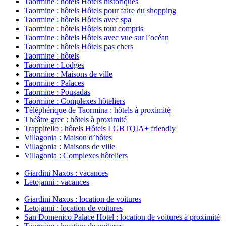
Taormine : hôtels Hôtels historiques
Taormine : hôtels Hôtels pour faire du shopping
Taormine : hôtels Hôtels avec spa
Taormine : hôtels Hôtels tout compris
Taormine : hôtels Hôtels avec vue sur l’océan
Taormine : hôtels Hôtels pas chers
Taormine : hôtels
Taormine : Lodges
Taormine : Maisons de ville
Taormine : Palaces
Taormine : Pousadas
Taormine : Complexes hôteliers
Téléphérique de Taormina : hôtels à proximité
Théâtre grec : hôtels à proximité
Trappitello : hôtels Hôtels LGBTQIA+ friendly
Villagonia : Maison d’hôtes
Villagonia : Maisons de ville
Villagonia : Complexes hôteliers
Giardini Naxos : vacances
Letojanni : vacances
Giardini Naxos : location de voitures
Letojanni : location de voitures
San Domenico Palace Hotel : location de voitures à proximité