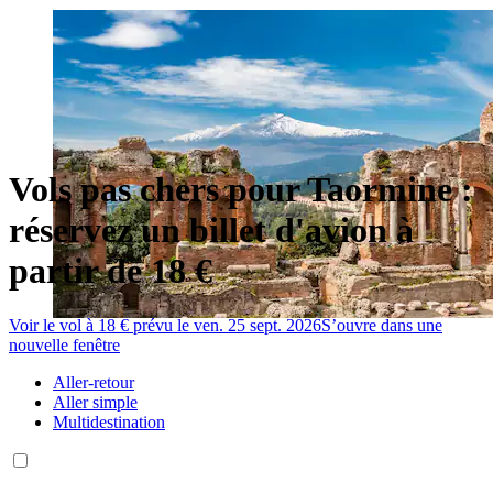
Vols pas chers pour Taormine :
réservez un billet d'avion à
partir de 18 €
Voir le vol à 18 € prévu le ven. 25 sept. 2026
S’ouvre dans une
nouvelle fenêtre
Aller-retour
Aller simple
Multidestination