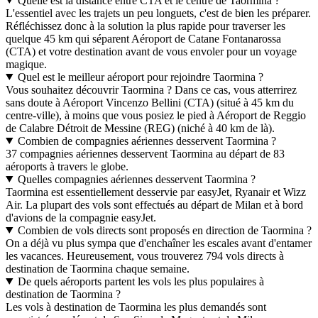
Quelle est la distance entre CTA et le centre de Taormina ?
L'essentiel avec les trajets un peu longuets, c'est de bien les préparer.
Réfléchissez donc à la solution la plus rapide pour traverser les
quelque 45 km qui séparent Aéroport de Catane Fontanarossa
(CTA) et votre destination avant de vous envoler pour un voyage
magique.
Quel est le meilleur aéroport pour rejoindre Taormina ?
Vous souhaitez découvrir Taormina ? Dans ce cas, vous atterrirez
sans doute à Aéroport Vincenzo Bellini (CTA) (situé à 45 km du
centre-ville), à moins que vous posiez le pied à Aéroport de Reggio
de Calabre Détroit de Messine (REG) (niché à 40 km de là).
Combien de compagnies aériennes desservent Taormina ?
37 compagnies aériennes desservent Taormina au départ de 83
aéroports à travers le globe.
Quelles compagnies aériennes desservent Taormina ?
Taormina est essentiellement desservie par easyJet, Ryanair et Wizz
Air. La plupart des vols sont effectués au départ de Milan et à bord
d'avions de la compagnie easyJet.
Combien de vols directs sont proposés en direction de Taormina ?
On a déjà vu plus sympa que d'enchaîner les escales avant d'entamer
les vacances. Heureusement, vous trouverez 794 vols directs à
destination de Taormina chaque semaine.
De quels aéroports partent les vols les plus populaires à
destination de Taormina ?
Les vols à destination de Taormina les plus demandés sont