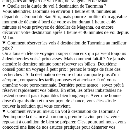
enregistrés au départ de San Siro, de Magenta et de Milan.
Quelle est la durée du vol à destination de Taormina ?
Vous atteindrez Taormina en environ 1 heure et 46 minutes au
départ de l'aéroport de San Siro, mais pourrez profiter d'un agréable
moment de détente à bord de votre avion durant 1 heure et 46
minutes si vous prévoyez de décoller de Magenta, ou encore
découvrir votre destination après 1 heure et 46 minutes de vol depuis
Milan.
Comment réserver les vols à destination de Taormina au meilleur
prix ?
On a tous en tête ce voyageur super chanceux qui parvient toujours
à dénicher des vols à prix cassés. Mais comment fait-il ? Ne jamais
attendre la dernière minute pour réserver ses billets. Deuxième
conseil pour un voyage à petit prix : prenez le temps de faire des
recherches ! Si la destination de votre choix comporte plus d'un
aéroport, comparez les tarifs proposés et atterrissez là où vous
emmène votre porte-monnaie. Dernière petite astuce : soyez prêt à
réserver rapidement vos billets. En effet, les offres imbattables ne
restent souvent pas disponibles bien longtemps. Avec une bonne
dose d'organisation et un soupçon de chance, vous êtes sûr de
trouver la solution qui vous convient.
Comment vivre au mieux un vol à destination de Taormina ?
Peu importe la distance à parcourir, prendre l'avion peut s'avérer
reposant à condition de bien se préparer. C'est pourquoi nous avons
concocté une liste de nos astuces pratiques pour démarrer vos