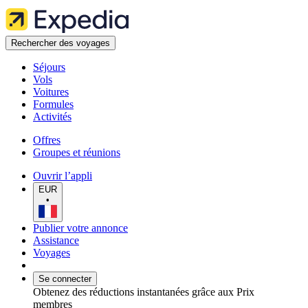
Rechercher des voyages
Séjours
Vols
Voitures
Formules
Activités
Offres
Groupes et réunions
Ouvrir l’appli
EUR
•
Publier votre annonce
Assistance
Voyages
Se connecter
Obtenez des réductions instantanées grâce aux Prix
membres