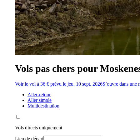
Vols pas chers pour Moskenes 
Voir le vol à 36 € prévu le jeu. 10 sept. 2026
S’ouvre dans une n
Aller-retour
Aller simple
Multidestination
Vols directs uniquement
Lieu de départ