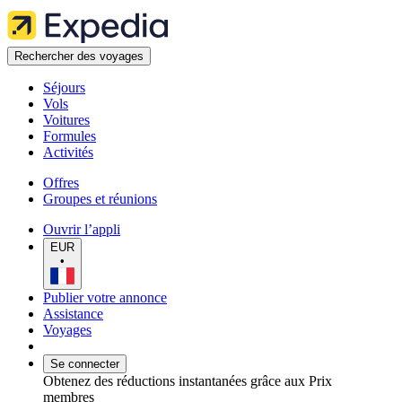
Rechercher des voyages
Séjours
Vols
Voitures
Formules
Activités
Offres
Groupes et réunions
Ouvrir l’appli
EUR
•
Publier votre annonce
Assistance
Voyages
Se connecter
Obtenez des réductions instantanées grâce aux Prix
membres