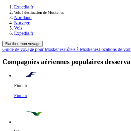
Expedia.fr
Vols à destination de Moskenes
Nordland
Norvège
Vols
Expedia.fr
Planifier mon voyage
Guide de voyage pour Moskenes
Hôtels à Moskenes
Locations de voi
Compagnies aériennes populaires desserv
Finnair
Finnair