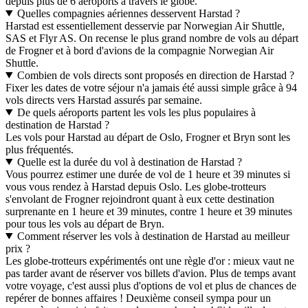
depuis plus de 6 aéroports à travers le globe.
Quelles compagnies aériennes desservent Harstad ?
Harstad est essentiellement desservie par Norwegian Air Shuttle,
SAS et Flyr AS. On recense le plus grand nombre de vols au départ
de Frogner et à bord d'avions de la compagnie Norwegian Air
Shuttle.
Combien de vols directs sont proposés en direction de Harstad ?
Fixer les dates de votre séjour n'a jamais été aussi simple grâce à 94
vols directs vers Harstad assurés par semaine.
De quels aéroports partent les vols les plus populaires à
destination de Harstad ?
Les vols pour Harstad au départ de Oslo, Frogner et Bryn sont les
plus fréquentés.
Quelle est la durée du vol à destination de Harstad ?
Vous pourrez estimer une durée de vol de 1 heure et 39 minutes si
vous vous rendez à Harstad depuis Oslo. Les globe-trotteurs
s'envolant de Frogner rejoindront quant à eux cette destination
surprenante en 1 heure et 39 minutes, contre 1 heure et 39 minutes
pour tous les vols au départ de Bryn.
Comment réserver les vols à destination de Harstad au meilleur
prix ?
Les globe-trotteurs expérimentés ont une règle d'or : mieux vaut ne
pas tarder avant de réserver vos billets d'avion. Plus de temps avant
votre voyage, c'est aussi plus d'options de vol et plus de chances de
repérer de bonnes affaires ! Deuxième conseil sympa pour un