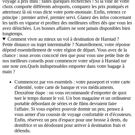
voyage à prix mini : faites quelques recherches ! Si la ville de votre
choix comporte différents aéroports, comparez les prix pratiqués et
atterrissez là où vous dicte votre porte-monnaie. Enfin, retenez ce
principe : premier arrivé, premier servi. Glanez des infos concernant
les tarifs en vigueur et profitez des meilleures offres dès que vous les
avez dénichées. Les bonnes affaires ne sont jamais disponibles bien
longtemps.
Comment vivre au mieux un vol à destination de Harstad ?
Petite distance ou trajet interminable ? Naturellement, votre réponse
dépend essentiellement de votre région de départ. Vous avez de la
chance : nous avons concocté rien que pour vous une petite liste de
nos meilleurs conseils pour commencer votre séjour à Harstad sur
une note zen.
Quels indispensables emporter dans votre bagage à
main ?
Commencez par vos essentiels : votre passeport et votre carte
d'identité, votre carte de banque et vos médicaments.
Deuxième étape : on vous recommande d'emporter de quoi
tuer le temps durant le vol. Un bon magazine et un ordinateur
portable débordant de séries et de films devraient faire
l'affaire. Si vous espérez pouvoir dormir un peu, pensez à
vous armer d'un coussin de voyage confortable et d'écouteurs.
Enfin, réservez un peu d'espace pour une brosse à dents, du
dentifrice et un déodorant pour arriver à destination frais et
détendu.