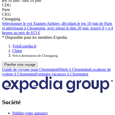
jeu 10 juin - dim 20 juin
CDG
Paris
CKG
Chongqing
Sélectionner le vol Xiamen Airlines, décollant le jeu 10 juin de Paris
et atterrissant à Chongqing, avec retour le dim 20 juin, trouvé il y a 4
heures au prix de 615 €
* Disponible pour les membres Expedia.
Vols
Expedia.fr
Chine
Vols à destination de Chongqing
Planifier mon voyage
Guide de voyage pour Chongqing
Hôtels à Chongqing
Locations de
voiture à Chongqing
Formules vacances à Chongqing
Société
Publier votre annonce