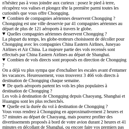
n'hésitez pas à vous joindre aux curieux : posez le pied à terre,
récupérez vos valises et plongez tête la première parmi toutes les
curiosités que vous offre Chongqing.
Combien de compagnies aériennes desservent Chongqing ?
Chongqing est une ville desservie par 41 compagnies aériennes au
départ de plus de 121 aéroports à travers le globe.
Quelles compagnies aériennes desservent Chongqing ?
La plupart du temps, les globe-trotteurs choisissent de décoller pour
Chongqing avec les compagnies China Eastern Airlines, Juneyao
Airlines et Air China. La majeure partie des vols recensés sont
effectués par China Eastern Airlines au départ de Shanghai.
Combien de vols directs sont proposés en direction de Chongqing
?
On a déjà vu plus sympa que d'enchaîner les escales avant d'entamer
les vacances. Heureusement, vous trouverez 3 466 vols directs à
destination de Chongqing chaque semaine.
De quels aéroports partent les vols les plus populaires à
destination de Chongqing ?
Les vols à destination de Chongqing depuis Chaoyang, Shanghai et
Huangpu sont les plus recherchés.
Quelle est la durée du vol à destination de Chongqing ?
Vous vous rendrez à Chongqing en approximativement 2 heures et
57 minutes au départ de Chaoyang, mais pourrez profiter des
divertissements proposés à bord de votre avion durant 2 heures et 41
minutes en décollant de Shanghai, ou encore faire vos premiers pas