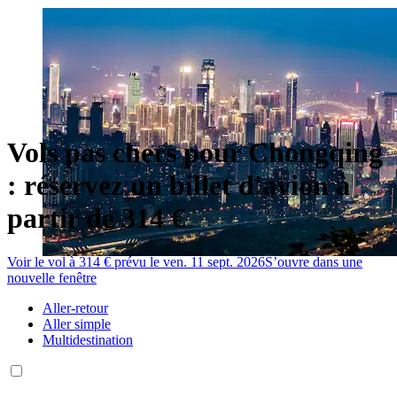
Vols pas chers pour Chongqing
: réservez un billet d'avion à
partir de 314 €
Voir le vol à 314 € prévu le ven. 11 sept. 2026
S’ouvre dans une
nouvelle fenêtre
Aller-retour
Aller simple
Multidestination