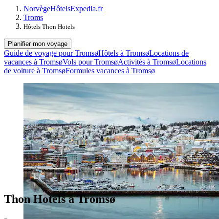
Norvège
Hôtels
Expedia.fr
Troms
Hôtels Thon Hotels
Planifier mon voyage
Guide de voyage pour Tromsø
Hôtels à Tromsø
Locations de
vacances à Tromsø
Vols pour Tromsø
Activités à Tromsø
Locations
de voiture à Tromsø
Formules vacances à Tromsø
Thon Hotels à Tromsø