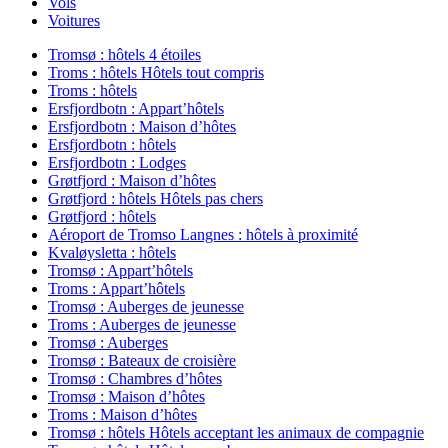
Vols
Voitures
Tromsø : hôtels 4 étoiles
Troms : hôtels Hôtels tout compris
Troms : hôtels
Ersfjordbotn : Appart’hôtels
Ersfjordbotn : Maison d’hôtes
Ersfjordbotn : hôtels
Ersfjordbotn : Lodges
Grøtfjord : Maison d’hôtes
Grøtfjord : hôtels Hôtels pas chers
Grøtfjord : hôtels
Aéroport de Tromso Langnes : hôtels à proximité
Kvaløysletta : hôtels
Tromsø : Appart’hôtels
Troms : Appart’hôtels
Tromsø : Auberges de jeunesse
Troms : Auberges de jeunesse
Tromsø : Auberges
Tromsø : Bateaux de croisière
Tromsø : Chambres d’hôtes
Tromsø : Maison d’hôtes
Troms : Maison d’hôtes
Tromsø : hôtels Hôtels acceptant les animaux de compagnie