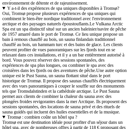
environnement de détente et de rajeunissement.
Y a-t-il des expériences de spa uniques disponibles à Tromsø?
Oui, Tromsø propose plusieurs expériences de spa uniques qui
combinent le bien-être nordique traditionnel avec l'environnement
arctique et des paysages naturels époustouflants.Le Vulkana Arctic
Spa est un spa distinctif situé sur un ancien baleinier/navire de pêche
de 1957 amarré dans le port de Tromsø. Ce lieu unique propose un
bain à remous chauffé au bois, un sauna finlandais traditionnel
chauffé au bois, un hammam turc et des bains de glace. Les clients
peuvent profiter de vues panoramiques sur les fjords tout en se
relaxant dans ces installations, et il y a un bar entièrement autorisé à
bord. Vous pouvez réserver des sessions spontanées, des
expériences de spa plus longues, ou combiner le spa avec des
croisières dans les fjords ou des aventures de pêche.Une autre option
unique est le Pust Sauna, un sauna flottant situé dans le port
historique de Tromsø. Il propose des saunas chauffés électriquement
avec des vues panoramiques à couper le souffle sur des monuments
tels que Tromsdalstinden et la cathédrale arctique. Le Pust Sauna
permet aux clients de combiner la chaleur du sauna avec des
plongées froides revigorantes dans la mer Arctique. Ils proposent des
sessions spontanées, des locations de sauna privé et des rituels de
sauna guidés qui incluent des huiles essentielles et de la musique.
Tromsø : combien coûte un hôtel spa ?
Tromsø est une destination idéale pour profiter d'un séjour dans un
hôtel spa, avec de nombreuses offres à partir de 118 € proposant des