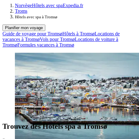
Norvège
Hôtels avec spa
Expedia.fr
Troms
Hôtels avec spa à Tromsø
Planifier mon voyage
Guide de voyage pour Tromsø
Hôtels à Tromsø
Locations de
vacances à Tromsø
Vols pour Tromsø
Locations de voiture à
Tromsø
Formules vacances à Tromsø
Trouvez des Hôtels spa à Tromsø