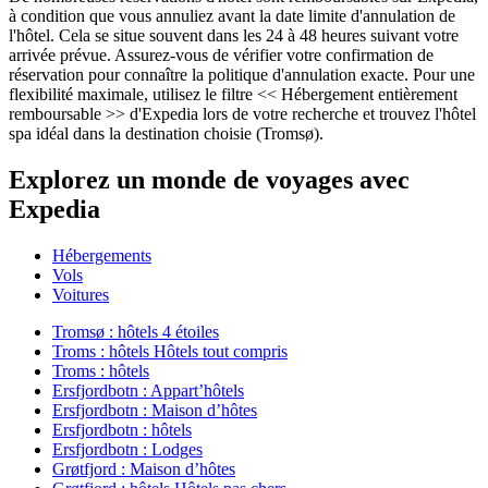
à condition que vous annuliez avant la date limite d'annulation de
l'hôtel. Cela se situe souvent dans les 24 à 48 heures suivant votre
arrivée prévue. Assurez-vous de vérifier votre confirmation de
réservation pour connaître la politique d'annulation exacte. Pour une
flexibilité maximale, utilisez le filtre << Hébergement entièrement
remboursable >> d'Expedia lors de votre recherche et trouvez l'hôtel
spa idéal dans la destination choisie (Tromsø).
Explorez un monde de voyages avec
Expedia
Hébergements
Vols
Voitures
Tromsø : hôtels 4 étoiles
Troms : hôtels Hôtels tout compris
Troms : hôtels
Ersfjordbotn : Appart’hôtels
Ersfjordbotn : Maison d’hôtes
Ersfjordbotn : hôtels
Ersfjordbotn : Lodges
Grøtfjord : Maison d’hôtes