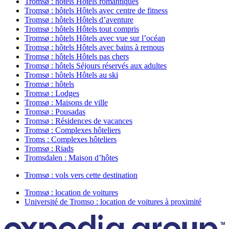
Tromsø : hôtels Hôtels romantiques
Tromsø : hôtels Hôtels avec centre de fitness
Tromsø : hôtels Hôtels d’aventure
Tromsø : hôtels Hôtels tout compris
Tromsø : hôtels Hôtels avec vue sur l’océan
Tromsø : hôtels Hôtels avec bains à remous
Tromsø : hôtels Hôtels pas chers
Tromsø : hôtels Séjours réservés aux adultes
Tromsø : hôtels Hôtels au ski
Tromsø : hôtels
Tromsø : Lodges
Tromsø : Maisons de ville
Tromsø : Pousadas
Tromsø : Résidences de vacances
Tromsø : Complexes hôteliers
Troms : Complexes hôteliers
Tromsø : Riads
Tromsdalen : Maison d’hôtes
Tromsø : vols vers cette destination
Tromsø : location de voitures
Université de Tromso : location de voitures à proximité