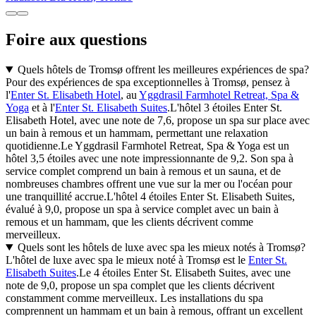
Foire aux questions
Quels hôtels de Tromsø offrent les meilleures expériences de spa?
Pour des expériences de spa exceptionnelles à Tromsø, pensez à
l'
Enter St. Elisabeth Hotel
, au
Yggdrasil Farmhotel Retreat, Spa &
Yoga
et à l'
Enter St. Elisabeth Suites
.L'hôtel 3 étoiles Enter St.
Elisabeth Hotel, avec une note de 7,6, propose un spa sur place avec
un bain à remous et un hammam, permettant une relaxation
quotidienne.Le Yggdrasil Farmhotel Retreat, Spa & Yoga est un
hôtel 3,5 étoiles avec une note impressionnante de 9,2. Son spa à
service complet comprend un bain à remous et un sauna, et de
nombreuses chambres offrent une vue sur la mer ou l'océan pour
une tranquillité accrue.L'hôtel 4 étoiles Enter St. Elisabeth Suites,
évalué à 9,0, propose un spa à service complet avec un bain à
remous et un hammam, que les clients décrivent comme
merveilleux.
Quels sont les hôtels de luxe avec spa les mieux notés à Tromsø?
L'hôtel de luxe avec spa le mieux noté à Tromsø est le
Enter St.
Elisabeth Suites
.Le 4 étoiles Enter St. Elisabeth Suites, avec une
note de 9,0, propose un spa complet que les clients décrivent
constamment comme merveilleux. Les installations du spa
comprennent un hammam et un bain à remous, offrant un excellent