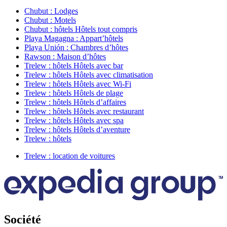
Chubut : Lodges
Chubut : Motels
Chubut : hôtels Hôtels tout compris
Playa Magagna : Appart’hôtels
Playa Unión : Chambres d’hôtes
Rawson : Maison d’hôtes
Trelew : hôtels Hôtels avec bar
Trelew : hôtels Hôtels avec climatisation
Trelew : hôtels Hôtels avec Wi-Fi
Trelew : hôtels Hôtels de plage
Trelew : hôtels Hôtels d’affaires
Trelew : hôtels Hôtels avec restaurant
Trelew : hôtels Hôtels avec spa
Trelew : hôtels Hôtels d’aventure
Trelew : hôtels
Trelew : location de voitures
Société