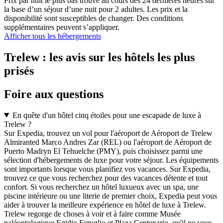
Prix par nuit le plus bas trouvé au cours des 24 dernières heures sur
la base d’un séjour d’une nuit pour 2 adultes. Les prix et la
disponibilité sont susceptibles de changer. Des conditions
supplémentaires peuvent s’appliquer.
Afficher tous les hébergements
Trelew : les avis sur les hôtels les plus
prisés
Foire aux questions
En quête d'un hôtel cinq étoiles pour une escapade de luxe à
Trelew ?
Sur Expedia, trouvez un vol pour l'aéroport de Aéroport de Trelew
Almiranted Marco Andres Zar (REL) ou l'aéroport de Aéroport de
Puerto Madryn El Tehuelche (PMY), puis choisissez parmi une
sélection d'hébergements de luxe pour votre séjour. Les équipements
sont importants lorsque vous planifiez vos vacances. Sur Expedia,
trouvez ce que vous recherchez pour des vacances détente et tout
confort. Si vous recherchez un hôtel luxueux avec un spa, une
piscine intérieure ou une literie de premier choix, Expedia peut vous
aider à trouver la meilleure expérience en hôtel de luxe à Trelew.
Trelew regorge de choses à voir et à faire comme Musée
paléontologique Egidio Feruglio et Plaza Centenario, qu'il ne vous