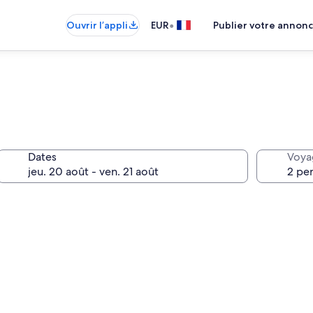
•
Ouvrir l’appli
EUR
Publier votre annon
Dates
Voya