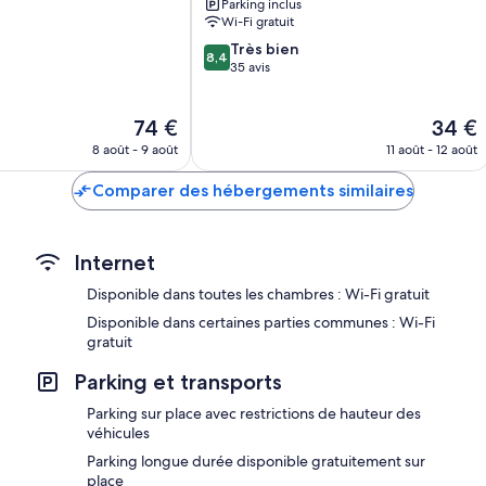
Parking inclus
Balsas
Wi-Fi gratuit
8.4
Très bien
8,4
sur
35 avis
10,
Très
Le
Le
74 €
34 €
bien,
nouveau
nouvea
35 avis
8 août - 9 août
11 août - 12 août
prix
prix
est
est
Comparer des hébergements similaires
de
de
74 €
34 €
Internet
Disponible dans toutes les chambres : Wi-Fi gratuit
Disponible dans certaines parties communes : Wi-Fi
gratuit
Parking et transports
Parking sur place avec restrictions de hauteur des
véhicules
Parking longue durée disponible gratuitement sur
place