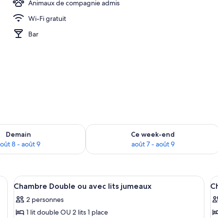
Animaux de compagnie admis
Wi-Fi gratuit
 dans les chambres, bureau, Wi-Fi gratuit, draps fournis
Bar
sponibilité pour demain août 8 - août 9
Vérifier la disponibilité pour ce week
Demain
Ce week-end
oût 8 - août 9
août 7 - août 9
e table, une chaise, un radiateur et une porte donnant sur un balcon.
Afficher
Coffres-forts dans les chambres, burea
A
1
Chambre Double ou avec lits jumeaux
C
toutes
t
2 personnes
les
le
1 lit double OU 2 lits 1 place
photos
p