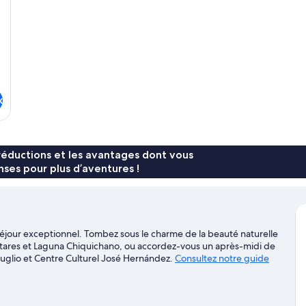
R
St
x
réductions et les avantages dont vous
ses pour plus d’aventures !
éjour exceptionnel. Tombez sous le charme de la beauté naturelle
tares et Laguna Chiquichano, ou accordez-vous un après-midi de
uglio et Centre Culturel José Hernández.
Consultez notre guide