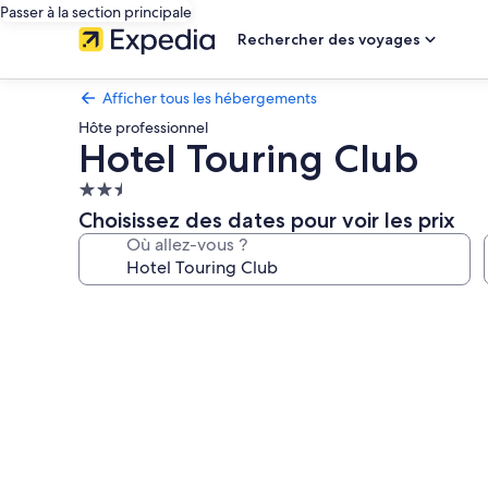
Passer à la section principale
Rechercher des voyages
Afficher tous les hébergements
Hôte professionnel
Hotel Touring Club
Hébergement
2.5 étoiles
Choisissez des dates pour voir les prix
Où allez-vous ?
Galerie
photos
de
l’hébergement
Hotel
Touring