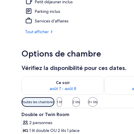
Petit déjeuner inclus
Parking inclus
Coffres-forts
Services d’affaires
Tout afficher
Options de chambre
Vérifiez la disponibilité pour ces dates.
Vérifier la disponibilité pour ce soir août 7 - août 8
Vérifier la di
Ce soir
août 7 - août 8
a
Filtres
Toutes les chambres
1 lit
2 lits
3+ lits
disponibles
Afficher
Une chambre avec deux lits, un
pour
1
Double or Twin Room
toutes
les
2 personnes
les
chambres
1 lit double OU 2 lits 1 place
photos