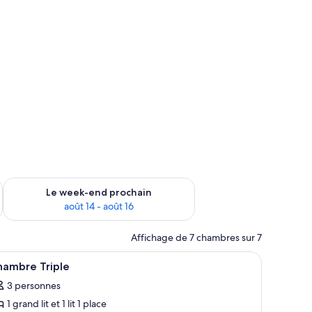
-end août 7 - août 9
Vérifier la disponibilité pour le week-end prochain août 14 - a
Le week-end prochain
août 14 - août 16
Affichage de 7 chambres sur 7
u, Wi-Fi gratuit, draps fournis
fficher
Une chambre d'hôtel avec deux lits, une table
1
hambre Triple
outes
3 personnes
s
1 grand lit et 1 lit 1 place
hotos