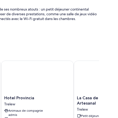
de ses nombreux atouts : un petit déjeuner continental
sposer de diverses prestations, comme une salle de jeux vidéo
nnectés avec le Wi-Fi gratuit dans les chambres.
illets, poste informatique et réception ouverte 24 h/24
ie
Hotel Provincia
La Casa de Paula Hoster
ées de services et équipements comme l'accès Wi-Fi à
nte profonde
Hotel
La
Hotel Provincia
La Casa de Paula Hos
Provincia
Casa
Artesanal
Trelew
Trelew
de
Trelew
Animaux de compagnie
Paula
admis
Hosteria
Petit déjeuner inclus