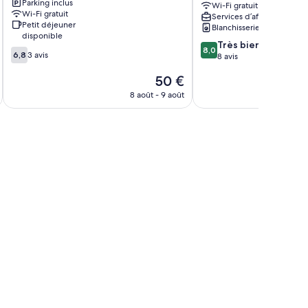
Parking inclus
Wi-Fi gratuit
Artesanal
Wi-Fi gratuit
Services d’affaires
Trelew
Petit déjeuner
Blanchisserie
disponible
8.0
Très bien
8,0
6.8
6,8
3 avis
sur
8 avis
sur
10,
10,
Le
50 €
Très
3 avis
u
nouveau
bien,
8 août - 9 août
prix
8 avis
est
de
50 €