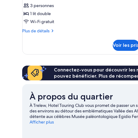
Simple
3 personnes
photos
pour
1 lit double
ce
Wi-Fi gratuit
type
Plus
Plus de détails
de
de
chambre :
détails
Voir les pri
sur
Double
le
Room
type
Standard
de
chambre
Connectez-vous pour découvrir les 
Double
pouvez bénéficier. Plus de récompen
Room
Standard
À propos du quartier
À Trelew, Hotel Touring Club vous promet de passer un s
des environs au détour des emblématiques Vallée des Al
détente aux célèbres Musée paléontologique Egidio Fer
de voyage sur Trelew
Afficher plus