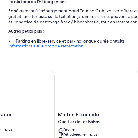
Points forts de l'hébergement
En séjournant à l'hébergement Hotel Touring Club, vous profiterez 
gratuit, une terrasse sur le toit et un jardin. Les clients peuvent di
et un service de nettoyage à sec / blanchisserie, tout en restant co
Autres petits plus :
Parking en libre-service et parking longue durée gratuits
Informations sur le droit de rétractation
Service d'assistance pour les visites touristiques ou l'achat de b
Salles de réunion, café/thé dans le hall et service de blanchisser
Caractéristiques des chambres
dor
Maiten Escondido
Toutes les chambres de l'hébergement Hotel Touring Club sont dot
Internet gratuit, un coffre-fort et un service d'étage.
Autres commodités équipant les chambres :
Chauffage et ventilateur de plafond
Salle de bains avec douche à « effet pluie » et baignoire relaxa
Maiten
tador
Maiten Escondido
Télévision LCD avec chaînes par câble
Escondido
Quartier de Las Balsas
Quartier
Service de ménage quotidien, bureau et téléphone
r inclus
Piscine
de
Petit déjeuner inclus
Las