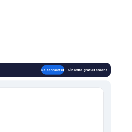
oom
andard
Se connecter
S’inscrire gratuitement