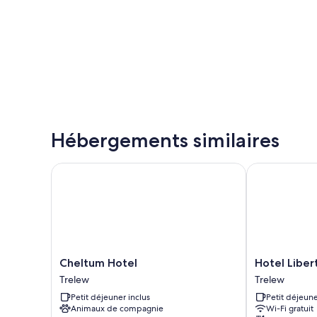
Hébergements similaires
Cheltum Hotel
Hotel Liberta
Cheltum
Hotel
Cheltum Hotel
Hotel Liber
Hotel
Libertador
Trelew
Trelew
Trelew
Trelew
Petit déjeuner inclus
Petit déjeune
Animaux de compagnie
Wi-Fi gratuit