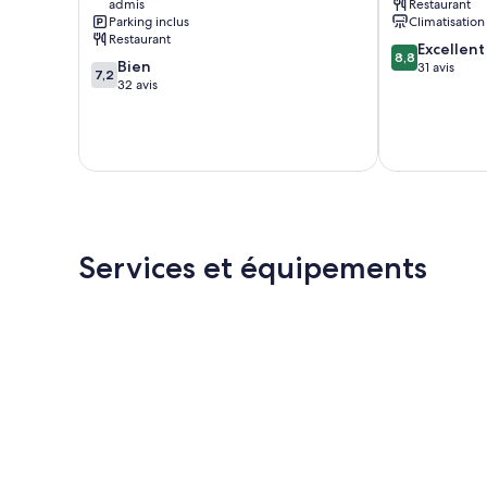
admis
Restaurant
Parking inclus
Climatisation
Restaurant
8.8
Excellent
8,8
7.2
Bien
sur
31 avis
7,2
sur
32 avis
10,
10,
Excellent,
Bien,
31 avis
32 avis
Services et équipements