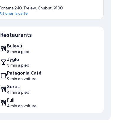
Fontana 240, Trelew, Chubut, 9100
Afficher la carte
Carte
Restaurants
Bulevú
8 min à pied
Jyglo
3 min à pied
Patagonia Café
9 min en voiture
Seres
4 min à pied
Full
4 min en voiture