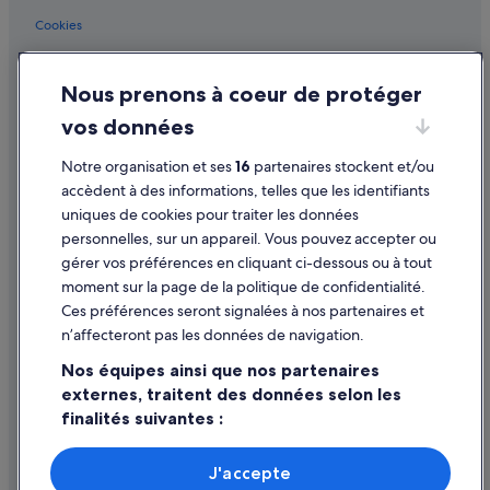
Guilhemery : hôtels
Cookies
Marengo - Jolimont : hôtels
Conditions générales d'utilisation
Matabiau : hôtels
Nous prenons à coeur de protéger
Mentions légales / Nous contacter
Place du Capitole : hôtels à proximité
vos données
Directives de contenu et signalement de contenus
Place Esquirol : hôtels à proximité
Notre organisation et ses
16
partenaires stockent et/ou
Aide
Place Saint-Georges : hôtels à proximité
accèdent à des informations, telles que les identifiants
uniques de cookies pour traiter les données
Quartier du Capitole : hôtels Hôtels historiques
Assistance
personnelles, sur un appareil. Vous pouvez accepter ou
Quartier du Capitole : hôtels
Annuler votre vol
gérer vos préférences en cliquant ci-dessous ou à tout
Quartier Victor Hugo : hôtels
moment sur la page de la politique de confidentialité.
Annuler une réservation d'hôtel ou de location de vacances
Ces préférences seront signalées à nos partenaires et
Roseraie : hôtels
Délais de remboursement
n’affecteront pas les données de navigation.
Rue d'Alsace-Lorraine : hôtels à proximité
Utiliser un bon de réduction Expedia
Nos équipes ainsi que nos partenaires
Saint-Georges : hôtels
externes, traitent des données selon les
Documents de voyage internationaux
finalités suivantes :
Soupetard : hôtels
Station de métro Argoulets : hôtels à proximité
Utiliser des données de géolocalisation précises. Analyser
activement les caractéristiques de l’appareil pour
J'accepte
Station de métro Balma–Gramont : Appart’hôtels
l’identification. Stocker et/ou accéder à des informations