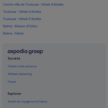
Centre ville de Toulouse : hôtels 4 étoiles
Toulouse : hôtels 4 étoiles
Toulouse : hôtels 5 étoiles
Balma : Maison d’hôtes
Balma : hôtels
Balma : Résidences de vacances
Bonnefoy-Roseraie-Gramont : hôtels
Capitole de Toulouse : hôtels à proximité
Société
Cathédrale Saint-Étienne : hôtels à proximité
Publier votre annonce
Centre de congrès Pierre Baudis : hôtels à proximité
Affiliate Marketing
Centre ville de Toulouse : hôtels Hôtels avec parc aquatique
Presse
Château de l'Hers : hôtels
Côte Pavée : hôtels Hôtels pas chers
Explorer
Côte Pavée : hôtels
Guide de voyage sur la France
Gare de Toulouse-Matabiau : Appart’hôtels