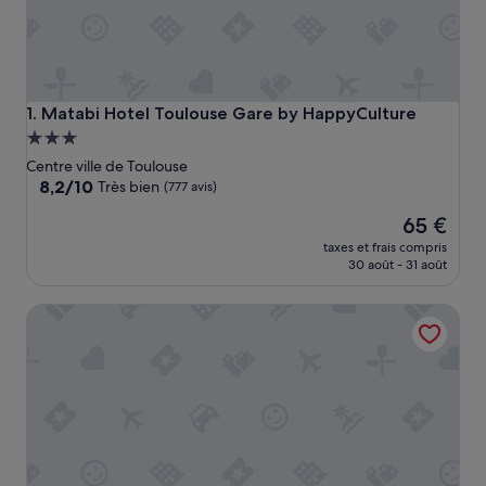
Matabi Hotel Toulouse Gare by HappyCulture
1. Matabi Hotel Toulouse Gare by HappyCulture
Hébergement
3.0 étoiles
Centre ville de Toulouse
8.2
8,2/10
Très bien
(777 avis)
sur
Le
65 €
10,
nouveau
Très
taxes et frais compris
prix
bien,
30 août - 31 août
est
(777 avis)
de
At Home Appart'Hotel
65 €