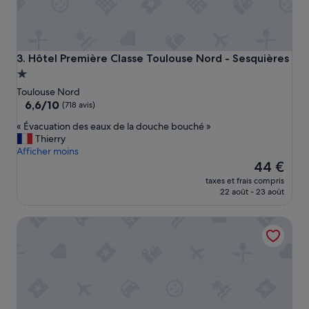
Hôtel Première Classe Toulouse Nord - Sesquières
3. Hôtel Première Classe Toulouse Nord - Sesquières
Hébergement
1.0 étoile
Toulouse Nord
6.6
6,6/10
(718 avis)
sur
«
« Évacuation des eaux de la douche bouché »
10,
É
Thierry
(718 avis)
v
Afficher moins
a
Le
44 €
c
nouveau
taxes et frais compris
u
prix
22 août - 23 août
a
est
t
de
FirstName Toulouse, part of JdV by Hyatt
i
44 €
o
n
d
e
s
e