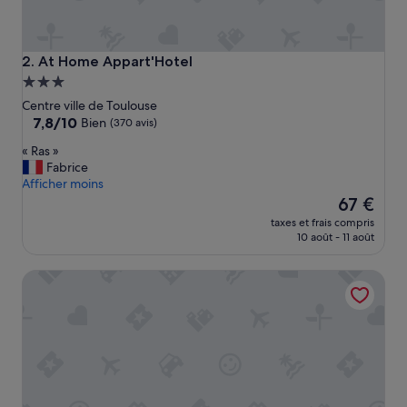
At Home Appart'Hotel
2. At Home Appart'Hotel
Hébergement
3.0 étoiles
Centre ville de Toulouse
7.8
7,8/10
Bien
(370 avis)
sur
«
« Ras »
10,
R
Fabrice
Bien,
a
Afficher moins
(370 avis)
s
Le
67 €
»
nouveau
taxes et frais compris
prix
10 août - 11 août
est
de
Hôtel Première Classe Toulouse Nord - Sesquières
67 €