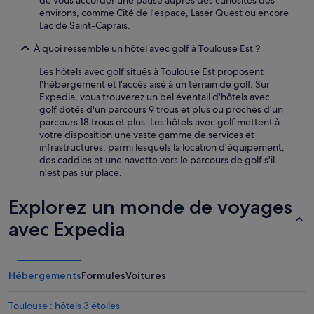
de vous accorder une pause auprès des curiosités des
supplémentaires
environs, comme Cité de l'espace, Laser Quest ou encore
peuvent
Lac de Saint-Caprais.
s’appliquer.
À quoi ressemble un hôtel avec golf à Toulouse Est ?
Les hôtels avec golf situés à Toulouse Est proposent
l'hébergement et l'accès aisé à un terrain de golf. Sur
Expedia, vous trouverez un bel éventail d'hôtels avec
golf dotés d'un parcours 9 trous et plus ou proches d'un
parcours 18 trous et plus. Les hôtels avec golf mettent à
votre disposition une vaste gamme de services et
infrastructures, parmi lesquels la location d'équipement,
des caddies et une navette vers le parcours de golf s'il
n'est pas sur place.
Explorez un monde de voyages
avec Expedia
Hébergements
Formules
Voitures
Toulouse : hôtels 3 étoiles