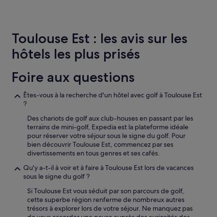
au
cours
des
24 dernières
Toulouse Est : les avis sur les
heures
sur
hôtels les plus prisés
la
base
d’un
Foire aux questions
séjour
d’une
Êtes-vous à la recherche d'un hôtel avec golf à Toulouse Est
nuit
?
pour
2 adultes.
Des chariots de golf aux club-houses en passant par les
Les
terrains de mini-golf, Expedia est la plateforme idéale
prix
pour réserver votre séjour sous le signe du golf. Pour
et
bien découvrir Toulouse Est, commencez par ses
la
divertissements en tous genres et ses cafés.
disponibilité
Qu'y a-t-il à voir et à faire à Toulouse Est lors de vacances
sont
sous le signe du golf ?
susceptibles
de
Si Toulouse Est vous séduit par son parcours de golf,
changer.
cette superbe région renferme de nombreux autres
Des
trésors à explorer lors de votre séjour. Ne manquez pas
conditions