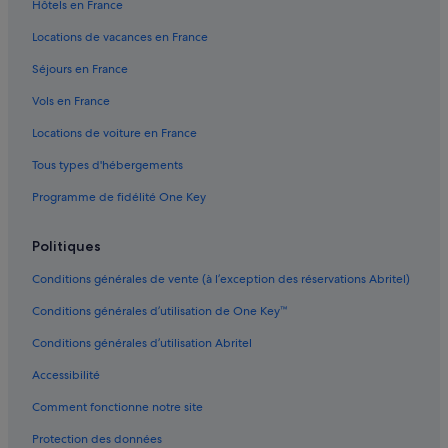
Hôtels en France
Gare de Toulouse-Matabiau : Auberges de jeunesse
Locations de vacances en France
Gare de Toulouse-Matabiau : Chambres d’hôtes
Séjours en France
Gare de Toulouse-Matabiau : Maison d’hôtes
Vols en France
Gare de Toulouse-Matabiau : hôtels à proximité
Locations de voiture en France
Gare de Toulouse-Matabiau : Maisons de ville
Tous types d'hébergements
Gare de Toulouse-Matabiau : Palaces
Programme de fidélité One Key
Gare de Toulouse-Matabiau : Motels
Gare de Toulouse-Matabiau : Pensions
Politiques
Gare de Toulouse-Matabiau : Pousadas
Conditions générales de vente (à l’exception des réservations Abritel)
Gare de Toulouse-Matabiau : Ranchs
Conditions générales d’utilisation de One Key™
Gare de Toulouse-Matabiau : Résidences de vacances
Conditions générales d’utilisation Abritel
Gare de Toulouse-Matabiau : Complexes hôteliers
Accessibilité
Gare de Toulouse-Matabiau : Riads
Comment fonctionne notre site
Gare de Toulouse-Matabiau : Ryokans
Guilhemery : hôtels Hôtels pas chers
Protection des données