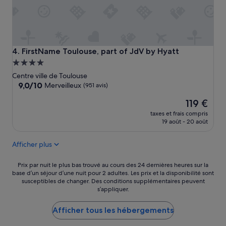
a
u
x
d
e
l
FirstName Toulouse, part of JdV by Hyatt
4. FirstName Toulouse, part of JdV by Hyatt
a
Hébergement
d
4.0 étoiles
o
Centre ville de Toulouse
u
9.0
9,0/10
Merveilleux
(951 avis)
c
sur
Le
h
119 €
10,
nouveau
e
Merveilleux,
taxes et frais compris
prix
b
(951 avis)
19 août - 20 août
est
o
de
u
Afficher plus
119 €
c
h
Prix
é
Prix par nuit le plus bas trouvé au cours des 24 dernières heures sur la
base d’un séjour d’une nuit pour 2 adultes. Les prix et la disponibilité sont
par
»
susceptibles de changer. Des conditions supplémentaires peuvent
nuit
s’appliquer.
le
plus
Afficher tous les hébergements
bas
trouvé