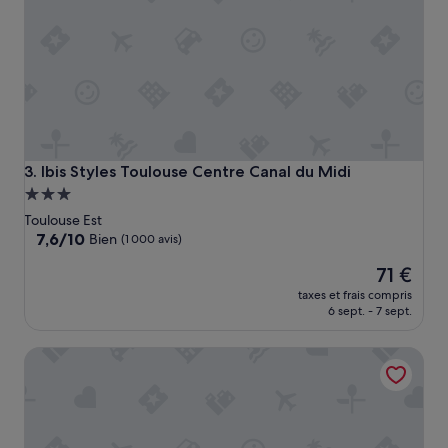
e
u
r
e
u
x
,
c
h
a
Ibis Styles Toulouse Centre Canal du Midi
3. Ibis Styles Toulouse Centre Canal du Midi
m
Hébergement
b
3.0 étoiles
r
Toulouse Est
e
7.6
7,6/10
Bien
(1 000 avis)
t
sur
Le
r
71 €
10,
nouveau
è
Bien,
taxes et frais compris
prix
s
(1 000 avis)
6 sept. - 7 sept.
est
a
de
g
Appartement Camille Pujol Toulouse
71 €
r
é
a
b
l