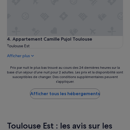
e
.
P
e
t
i
t
d
Appartement Camille Pujol Toulouse
4. Appartement Camille Pujol Toulouse
é
Toulouse Est
j
e
Afficher plus
u
n
Prix
Prix par nuit le plus bas trouvé au cours des 24 dernières heures sur la
e
base d’un séjour d’une nuit pour 2 adultes. Les prix et la disponibilité sont
par
r
susceptibles de changer. Des conditions supplémentaires peuvent
nuit
c
s’appliquer.
le
o
plus
p
Afficher tous les hébergements
bas
i
trouvé
e
au
u
cours
x
des
.
24 dernières
M
Toulouse Est : les avis sur les
heures
e