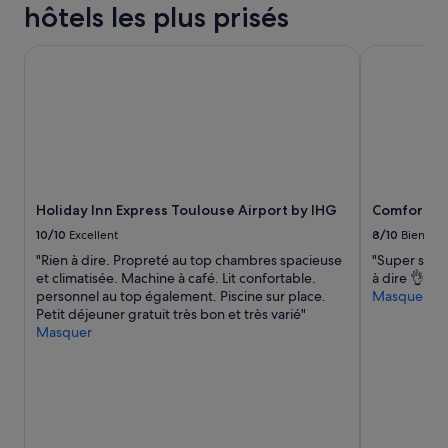
sur
r
hôtels les plus prisés
la
c
base
i
Holiday Inn Express Toulouse Airport by IHG
Comfort Apa
d’un
i
séjour
n
d’une
f
nuit
i
pour
n
2 adultes.
i
Les
m
prix
e
et
n
Holiday Inn Express Toulouse Airport by IHG
Comfort Ap
la
t
disponibilité
10/10
Excellent
8/10
Bien
!
sont
»
"Rien à dire. Propreté au top chambres spacieuse
"Super séjou
susceptibles
et climatisée. Machine à café. Lit confortable.
à dire 👌."
de
personnel au top également. Piscine sur place.
Masquer
changer.
Petit déjeuner gratuit très bon et très varié"
Des
Masquer
conditions
supplémentaires
peuvent
s’appliquer.