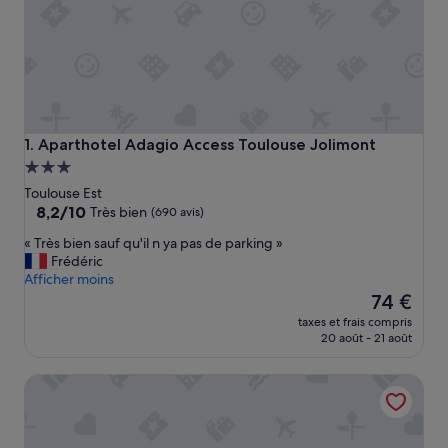
Aparthotel Adagio Access Toulouse Jolimont
1. Aparthotel Adagio Access Toulouse Jolimont
Hébergement
3.0 étoiles
Toulouse Est
8.2
8,2/10
Très bien
(690 avis)
sur
«
« Très bien sauf qu'il n ya pas de parking »
10,
T
Frédéric
Très
r
Afficher moins
bien,
è
Le
74 €
(690 avis)
s
nouveau
taxes et frais compris
b
prix
20 août - 21 août
i
est
e
de
La Galerie, Maison de Charme et de Caractère
n
74 €
s
a
u