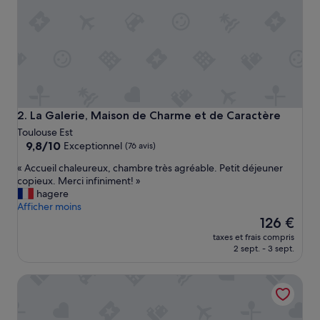
f
q
u
'
i
l
n
y
a
La Galerie, Maison de Charme et de Caractère
2. La Galerie, Maison de Charme et de Caractère
p
Toulouse Est
a
9.8
9,8/10
Exceptionnel
(76 avis)
s
sur
d
«
« Accueil chaleureux, chambre très agréable. Petit déjeuner
10,
e
A
copieux. Merci infiniment! »
Exceptionnel,
p
c
hagere
(76 avis)
a
c
Afficher moins
r
u
Le
126 €
k
e
nouveau
taxes et frais compris
i
i
prix
2 sept. - 3 sept.
n
l
est
g
c
de
»
Ibis Styles Toulouse Centre Canal du Midi
h
126 €
a
l