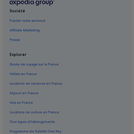
Balma : Résidences de vacances
Société
Basilique Saint-Sernin : hôtels à proximité
Publier votre annonce
Bonnefoy-Roseraie-Gramont : hôtels
Affiliate Marketing
Capitole de Toulouse : hôtels à proximité
Presse
Carmes : hôtels
Cathédrale Saint-Étienne : hôtels à proximité
Explorer
Château de l'Hers : hôtels
Guide de voyage sur la France
Côte Pavée : hôtels
Hôtels en France
Gare de Toulouse-Matabiau : Appart’hôtels
Locations de vacances en France
Gare de Toulouse-Matabiau : Auberges de jeunesse
Séjours en France
Gare de Toulouse-Matabiau : Chambres d’hôtes
Vols en France
Gare de Toulouse-Matabiau : Maison d’hôtes
Locations de voiture en France
Gare de Toulouse-Matabiau : hôtels à proximité
Tous types d'hébergements
Gare de Toulouse-Matabiau : Maisons de ville
Programme de fidélité One Key
Gare de Toulouse-Matabiau : Palaces