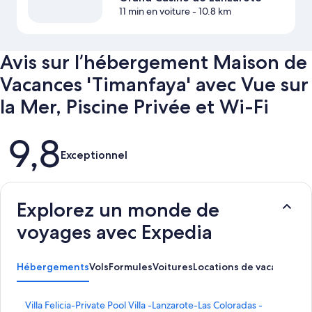
11 min en voiture
- 10.8 km
Avis sur l’hébergement Maison de
Vacances 'Timanfaya' avec Vue sur
la Mer, Piscine Privée et Wi-Fi
Avis
9,8
Exceptionnel
Explorez un monde de
voyages avec Expedia
Hébergements
Vols
Formules
Voitures
Locations de vacances
Ac
L
Villa Felicia-Private Pool Villa -Lanzarote-Las Coloradas -