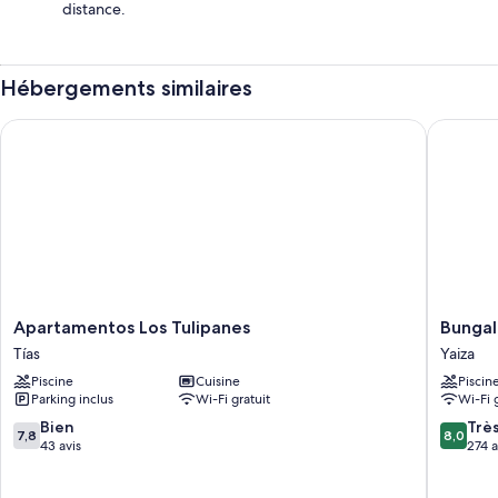
distance.
Hébergements similaires
Apartamentos Los Tulipanes
Bungalow
Apartamentos
Bungal
Apartamentos Los Tulipanes
Bungal
Los
Playa
Tías
Yaiza
Tulipanes
Limones
Piscine
Cuisine
Piscin
Tías
Yaiza
Parking inclus
Wi-Fi gratuit
Wi-Fi 
7.8
8.0
Bien
Trè
7,8
8,0
sur
sur
43 avis
274 a
10,
10,
Bien,
Très