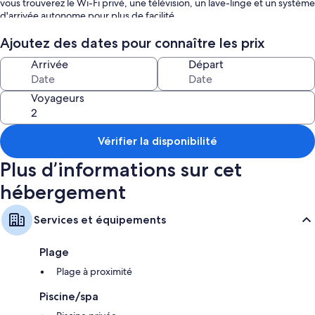
vous trouverez le Wi-Fi privé, une télévision, un lave-linge et un système
d'arrivée autonome pour plus de facilité.
Ajoutez des dates pour connaître les prix
Arrivée
Départ
À l'extérieur, vous découvrirez votre jardin privé ainsi que des terrasses
couvertes et découvertes où vous pourrez vous détendre en admirant
la vue sur la mer. Votre piscine extérieure privée est parfaite pour vous
Voyageurs
rafraîchir, et une douche extérieure complète l'expérience au bord de la
piscine.
Vérifier la disponibilité
Plus d’informations sur cet
Pour vous garer, vous avez le choix entre des places sur la propriété ou
dans la rue. Les événements ne sont pas autorisés à la villa afin de
hébergement
garantir un environnement paisible à tous les hôtes.
Services et équipements
Plage
Plage à proximité
Piscine/spa