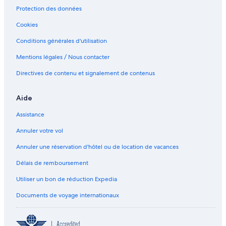
l
a
r
s
d
E
t
L
e
Protection des données
a
t
á
a
W
D
h
r
n
i
m
b
i
S
S
r
Cookies
c
o
i
e
f
P
e
a
Conditions générales d'utilisation
a
n
c
l
i
A
a
c
-
a
a
.
V
e
Mentions légales / Nous contacter
P
s
n
S
i
B
r
a
d
E
e
y
Directives de contenu et signalement de contenus
i
l
S
A
w
P
v
m
c
V
s
V
a
a
e
I
L
Aide
c
r
n
E
Assistance
y
i
W
c
S
Annuler votre vol
v
-
i
W
Annuler une réservation d'hôtel ou de location de vacances
e
I
w
F
Délais de remboursement
s
I
S
-
Utiliser un bon de réduction Expedia
l
S
Documents de voyage internationaux
e
A
e
T
p
E
s
L