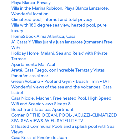
i
Playa Blanca-Privacy
e
L
Villa in the Marina Rubicon, Playa Blanca Lanzarote.
n
i
Wonderful location
o
e
L
Climatized pool, internet and total privacy
u
n
i
L
Villa with 180 degree sea view, heated pool, pure
v
o
e
i
luxury
r
u
n
e
L
Home2book Alma Atlántica, Casa
a
v
o
n
i
L
A1 Casas Y Villas juani y juan lanzarote (tomaren) Free
n
r
u
o
e
i
WiFi
t
a
v
u
n
e
L
Holiday Home 'Melani, Sea and Relax' with Private
l
n
r
v
o
n
i
Terrace
a
t
a
r
u
o
e
L
Apartamento Mar Azul
p
l
n
a
v
u
n
i
L
Areté. Casa Fuego, con Increíble Terraza y Vistas
a
a
t
n
r
v
o
e
i
Panorámicas al mar
g
p
l
t
a
r
u
n
e
L
Green Volcano • Pool and Gym • Beach 1 min • LVH
e
a
a
l
n
a
v
o
n
i
L
Wonderful views of the sea and the volcanoes. Casa
V
g
p
a
t
n
r
u
o
e
i
Isabel
i
e
a
p
l
t
a
v
u
n
e
L
Casa Nicole, Macher, Free heated Pool, High Speed
l
V
g
a
a
l
n
r
v
o
n
i
Wifi and Scenic views Sleeps 8
l
i
e
g
p
a
t
a
r
u
o
e
L
Beachfront Tabaibas Apartment
a
l
C
e
a
p
l
n
a
v
u
n
i
L
Corner OF THE OCEAN. POOL-JACUZZI-CLIMATIZED
F
l
l
V
g
a
a
t
n
r
v
o
e
i
SPA. SEA VIEWS-WIFI- SATELLITE TV
e
a
i
i
e
g
p
l
t
a
r
u
n
e
L
2 Heated Communal Pools and a splash pool with Sea
l
i
m
l
H
e
a
a
l
n
a
v
o
n
i
Views
i
n
a
l
o
A
g
p
a
t
n
r
u
o
e
L
Casa Kesa, el Rincón de Juan