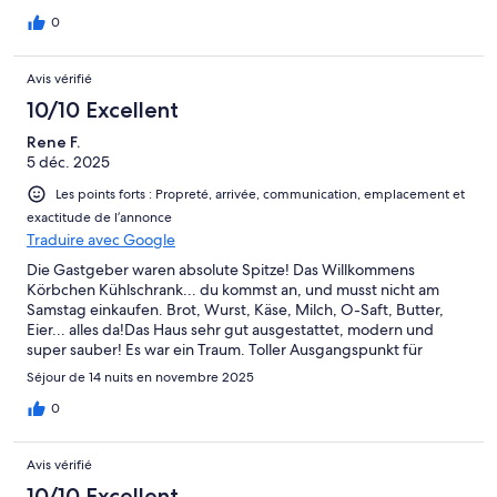
0
Avis vérifié
10/10 Excellent
Rene F.
5 déc. 2025
Les points forts : Propreté, arrivée, communication, emplacement et
exactitude de l’annonce
Traduire avec Google
Die Gastgeber waren absolute Spitze! Das Willkommens
Körbchen Kühlschrank... du kommst an, und musst nicht am
Samstag einkaufen. Brot, Wurst, Käse, Milch, O-Saft, Butter,
Eier... alles da!Das Haus sehr gut ausgestattet, modern und
super sauber! Es war ein Traum. Toller Ausgangspunkt für
Touren, mega Aussicht und wunderbar ruhig.
Séjour de 14 nuits en novembre 2025
0
Avis vérifié
10/10 Excellent