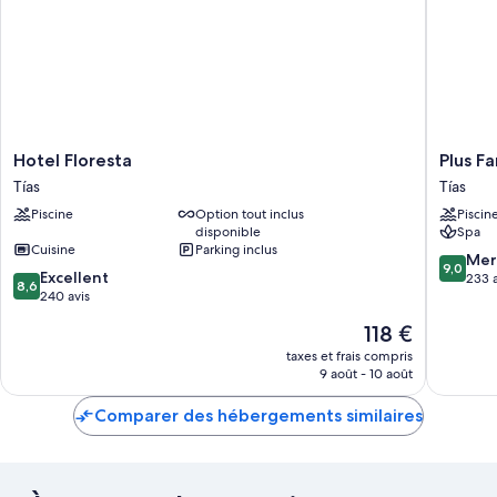
Hotel
Plus
Hotel Floresta
Plus Fa
Floresta
Fariones
Tías
Tías
Tías
Suite
Piscine
Option tout inclus
Piscin
Hotel
disponible
Spa
Tías
Cuisine
Parking inclus
9.0
Mer
9,0
8.6
Excellent
sur
233 a
8,6
sur
240 avis
10,
10,
Merveill
Le
118 €
Excellent,
233 avis
nouveau
240 avis
taxes et frais compris
prix
9 août - 10 août
est
de
Comparer des hébergements similaires
118 €