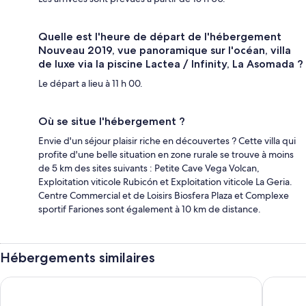
Quelle est l'heure de départ de l'hébergement
Nouveau 2019, vue panoramique sur l'océan, villa
de luxe via la piscine Lactea / Infinity, La Asomada ?
Le départ a lieu à 11 h 00.
Où se situe l'hébergement ?
Envie d'un séjour plaisir riche en découvertes ? Cette villa qui
profite d'une belle situation en zone rurale se trouve à moins
de 5 km des sites suivants : Petite Cave Vega Volcan,
Exploitation viticole Rubicón et Exploitation viticole La Geria.
Centre Commercial et de Loisirs Biosfera Plaza et Complexe
sportif Fariones sont également à 10 km de distance.
Hébergements similaires
Hotel Floresta
Plus Fari