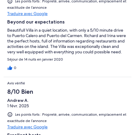
Les points forts : Propreté, arrivée, communication, emplacement et
exactitude de l’annonce
Traduire avec Google
Beyond our expectations
Beautifull Villa in a quiet location, with only a 5/10 minute drive
to Puerto Calero and Puerto del Carmen. Richard and Irina were
the perfect hosts, full of information regarding restaurants and
activities on the island. The Villa was exceptionally clean and
very well equipped with everything you could possible need.
From the moment you step through the door you can see how
Séjour de 14 nuits en janvier 2020
much thought, care and attention had been given to both the
interior and exterior of the property. The heated pool was
0
wonderful with great coastal views. We even had a heated
outdoor shower. If you're looking for rest and relaxation, this is
Avis vérifié
the ideal villa. We thoroughly enjoyed our stay, and hope to
return in the near future.
8/10 Bien
Andrew A.
1 févr. 2025
Les points forts : Propreté, arrivée, communication, emplacement et
exactitude de l’annonce
Traduire avec Google