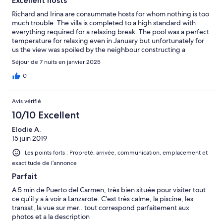
Excellent hosts
Richard and Irina are consummate hosts for whom nothing is too
much trouble. The villa is completed to a high standard with
everything required for a relaxing break. The pool was a perfect
temperature for relaxing even in January but unfortunately for
us the view was spoiled by the neighbour constructing a
framework for fencing. Richard and Irina were powerless to
Séjour de 7 nuits en janvier 2025
prevent this and moved us into their adjacent villa as soon as it
was available which was very much appreciated.Hopefully they
0
will be able to resolve this dispute with their neighbour and get
the wonderful view restored.
Avis vérifié
10/10 Excellent
Elodie A.
15 juin 2019
Les points forts : Propreté, arrivée, communication, emplacement et
exactitude de l’annonce
Parfait
A 5 min de Puerto del Carmen, très bien située pour visiter tout
ce qu'il y a à voir a Lanzarote. C'est très calme, la piscine, les
transat, la vue sur mer.. tout correspond parfaitement aux
photos et a la description