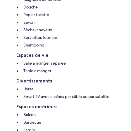
Parking privé sur place, à 2 min à pied de la villa.
Douche
Si vous ne trouvez pas les dates disponibles ou la compatibilité,
Papier toilette
notre autre villa qui se trouve dans la même zone mais qui est plus
Savon
grande pour un maximum de 4 personnes, également listée avec
maison, est disponible à l’adresse suivante: https: // www. loin de la
Sèche-cheveux
maison. co. uk / p8836914
Serviettes fournies
Shampoing
Espaces de vie
Salle à manger séparée
Table à manger
Divertissements
Livres
Smart TV avec chaînes par câble ou par satellite
Espaces extérieurs
Balcon
Barbecue
Jardin