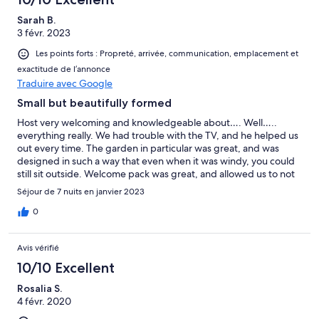
Sarah B.
3 févr. 2023
Les points forts : Propreté, arrivée, communication, emplacement et
exactitude de l’annonce
Traduire avec Google
Small but beautifully formed
Host very welcoming and knowledgeable about…. Well…..
everything really. We had trouble with the TV, and he helped us
out every time. The garden in particular was great, and was
designed in such a way that even when it was windy, you could
still sit outside. Welcome pack was great, and allowed us to not
worry about provisions on the first night after an evening
Séjour de 7 nuits en janvier 2023
landing.
0
Avis vérifié
10/10 Excellent
Rosalia S.
4 févr. 2020