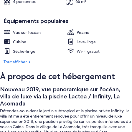
la
4 personnes
65 m²
piscine
Restauration extérieure
Lactea
Équipements populaires
/
Vue sur l’océan
Piscine
Infinity,
Cuisine
Lave-linge
La
Asomada
Sèche-linge
Wi-Fi gratuit
Tout afficher
À propos de cet hébergement
Nouveau 2019, vue panoramique sur l'océan,
villa de luxe via la piscine Lactea / Infinity, La
Asomada
Détendez-vous dans le jardin subtropical et la piscine privée Infinity. La
villa intime a été entièrement rénovée pour offrir un niveau de luxe
supérieur en 2018, une position privilégiée sur les pentes inférieures du
volcan Gaida. Dans le village de La Asomada, très tranquille avec une