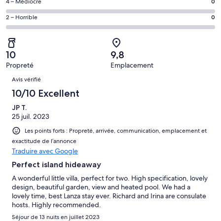
de 8
Note
4 – Médiocre
0
d’après 25 avis
voyageurs
(Bien),
des
sur 27.
de 6
Note
2 – Horrible
0
d’après 2 avis
voyageurs
(Satisfaisant),
des
sur 27.
de 4
d’après 0 avis
voyageurs
(Médiocre),
sur 27.
de 2
d’après 0 avis
10
9,8
(Horrible),
sur 27.
Propreté
Emplacement
d’après 0 avis
Avis
sur 27.
Avis vérifié
10/10 Excellent
JP T.
25 juil. 2023
Les points forts : Propreté, arrivée, communication, emplacement et
exactitude de l’annonce
Traduire avec Google
Perfect island hideaway
A wonderful little villa, perfect for two. High specification, lovely
design, beautiful garden, view and heated pool. We had a
lovely time, best Lanza stay ever. Richard and Irina are consulate
hosts. Highly recommended.
Séjour de 13 nuits en juillet 2023