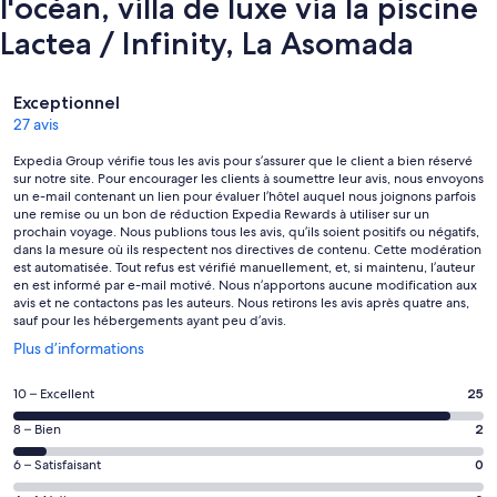
l'océan, villa de luxe via la piscine
Lactea / Infinity, La Asomada
Avis
Exceptionnel
27 avis
Expedia Group vérifie tous les avis pour s’assurer que le client a bien réservé
sur notre site. Pour encourager les clients à soumettre leur avis, nous envoyons
un e-mail contenant un lien pour évaluer l’hôtel auquel nous joignons parfois
une remise ou un bon de réduction Expedia Rewards à utiliser sur un
prochain voyage. Nous publions tous les avis, qu’ils soient positifs ou négatifs,
dans la mesure où ils respectent nos directives de contenu. Cette modération
est automatisée. Tout refus est vérifié manuellement, et, si maintenu, l’auteur
en est informé par e-mail motivé. Nous n’apportons aucune modification aux
avis et ne contactons pas les auteurs. Nous retirons les avis après quatre ans,
sauf pour les hébergements ayant peu d’avis.
S’ouvre
Plus d’informations
dans
une
Note
10 – Excellent
25
nouvelle
des
fenêtre
Note
8 – Bien
2
voyageurs
des
de 10
Note
6 – Satisfaisant
0
voyageurs
(Excellent),
des