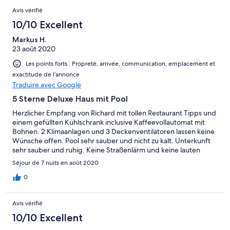
Avis vérifié
10/10 Excellent
Markus H.
23 août 2020
Les points forts : Propreté, arrivée, communication, emplacement et
exactitude de l’annonce
Traduire avec Google
5 Sterne Deluxe Haus mit Pool
Herzlicher Empfang von Richard mit tollen Restaurant Tipps und
einem gefüllten Kühlschrank inclusive Kaffeevollautomat mit
Bohnen. 2 Klimaanlagen und 3 Deckenventilatoren lassen keine
Wünsche offen. Pool sehr sauber und nicht zu kalt. Unterkunft
sehr sauber und ruhig. Keine Straßenlärm und keine lauten
Hunde. Badewanne ist ein Traum und die Regenwalddusche
Séjour de 7 nuits en août 2020
sehr geräumig. Wir waren zu zweit eine Woche im August,
ideales Badewetter, morgens etwas windig, aber warm. PKW
0
Stellplatz gleich um die Ecke, privat und geschützt. Die
Schränke und die Einrichtung entsprechen einem 5 Sterne
Avis vérifié
Hotel ! Das ist nicht übertrieben. Die beiden TV`s funktionieren
auch mit unendlich vielen Programmen. Abends ist der Garten
10/10 Excellent
schön romantisch beleuchtet. Sehr zu empfehlen, Geheimtipp