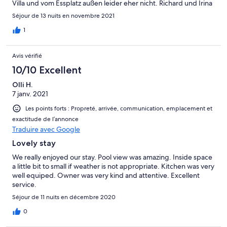
Villa und vom Essplatz außen leider eher nicht. Richard und Irina
sind sehr nett und haben tolle Tips für die Insel! Wenn es
Séjour de 13 nuits en novembre 2021
Probleme gab ( nur Kaltwasser oder gar kein Wasser) war
Richard schnellstens da! Wir hatten 2 superschöne Wochen und
1
können das kleine Häuschen weiterempfehlen.
Avis vérifié
10/10 Excellent
Olli H.
7 janv. 2021
Les points forts : Propreté, arrivée, communication, emplacement et
exactitude de l’annonce
Traduire avec Google
Lovely stay
We really enjoyed our stay. Pool view was amazing. Inside space
a little bit to small if weather is not appropriate. Kitchen was very
well equiped. Owner was very kind and attentive. Excellent
service.
Séjour de 11 nuits en décembre 2020
0