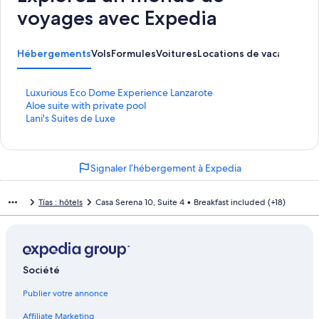
voyages avec Expedia
Hébergements
Vols
Formules
Voitures
Locations de vacances
Ac
L
Luxurious Eco Dome Experience Lanzarote
i
L
Aloe suite with private pool
e
i
L
Lani's Suites de Luxe
n
e
i
o
n
e
u
o
n
Signaler l’hébergement à Expedia
v
u
o
r
v
u
a
r
v
Tías : hôtels
Casa Serena 10, Suite 4 • Breakfast included (+18)
n
a
r
t
n
a
l
t
n
a
l
t
p
a
l
Société
a
p
a
g
a
p
Publier votre annonce
e
g
a
L
e
g
Affiliate Marketing