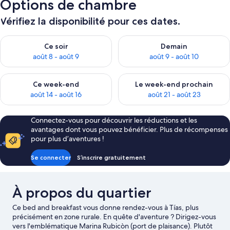
Options de chambre
Vérifiez la disponibilité pour ces dates.
Vérifier la disponibilité pour ce soir août 8 - août 9
Vérifier la disponibilité pour 
Ce soir
Demain
août 8 - août 9
août 9 - août 10
Vérifier la disponibilité pour ce week-end août 14 - août 16
Vérifier la disponibilité pour
Ce week-end
Le week-end prochain
août 14 - août 16
août 21 - août 23
Connectez-vous pour découvrir les réductions et les
avantages dont vous pouvez bénéficier. Plus de récompenses
pour plus d’aventures !
Se connecter
S’inscrire gratuitement
À propos du quartier
Ce bed and breakfast vous donne rendez-vous à Tías, plus
précisément en zone rurale. En quête d'aventure ? Dirigez-vous
vers l'emblématique Marina Rubicòn (port de plaisance). Plutôt