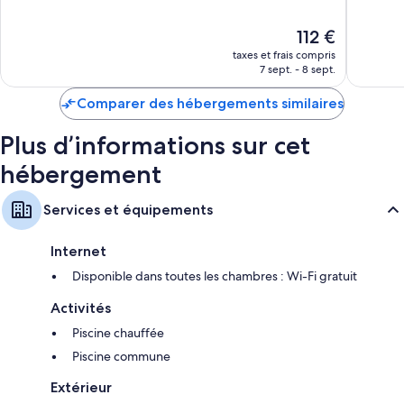
10,
10,
Exceptionnel,
Merveill
Le
112 €
21 avis
321 avis
nouveau
taxes et frais compris
prix
7 sept. - 8 sept.
est
de
Comparer des hébergements similaires
112 €
Plus d’informations sur cet
hébergement
Services et équipements
Internet
Disponible dans toutes les chambres : Wi-Fi gratuit
Activités
Piscine chauffée
Piscine commune
Extérieur