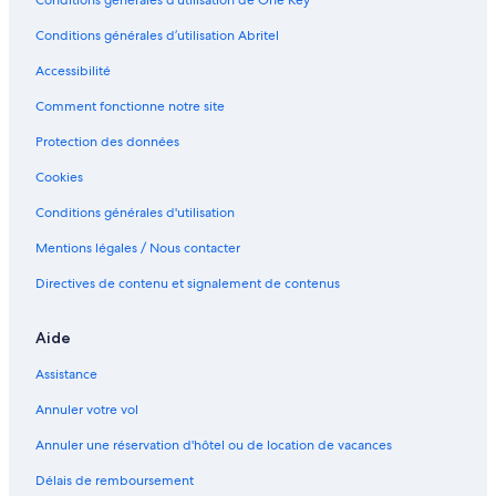
Conditions générales d’utilisation de One Key™
L
a
Conditions générales d’utilisation Abritel
n
z
Accessibilité
a
r
Comment fonctionne notre site
o
Protection des données
t
e
Cookies
Conditions générales d'utilisation
Mentions légales / Nous contacter
Directives de contenu et signalement de contenus
Aide
Assistance
Annuler votre vol
Annuler une réservation d'hôtel ou de location de vacances
Délais de remboursement