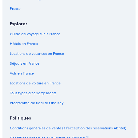
u
A
e
x
l
L
Presse
u
o
a
r
e
n
i
s
i
Explorer
o
u
'
Guide de voyage sur la France
u
i
s
s
t
S
Hôtels en France
E
e
u
c
w
i
Locations de vacances en France
o
i
t
D
t
e
Séjours en France
o
h
s
m
p
d
Vols en France
e
r
e
Locations de voiture en France
E
i
L
x
v
u
Tous types d'hébergements
p
a
x
e
t
e
Programme de fidélité One Key
r
e
i
p
e
o
Politiques
n
o
Conditions générales de vente (à l’exception des réservations Abritel)
c
l
e