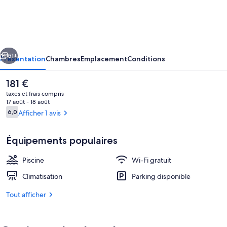
Serena
10,
Suite
cédent
Suivant
4
51+
Présentation
Chambres
Emplacement
Conditions
•
Le
181 €
Breakfast
prix
taxes et frais compris
included
actuel
17 août - 18 août
est
Avis
6,0
Afficher 1 avis
(+18)
6,0 sur 10
de
voyageurs
181 €.
Équipements populaires
Piscine
Wi-Fi gratuit
Télévision
Climatisation
Parking disponible
Tout afficher