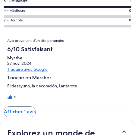
de 10
Note
6 – Satisfaisant
1
voyageurs
(Excellent),
des
de 8
Note
4 – Médiocre
0
d’après 0 avis
voyageurs
(Bien),
des
sur 1.
de 6
Note
2 – Horrible
0
d’après 0 avis
voyageurs
(Satisfaisant),
des
sur 1.
de 4
d’après 1 avis
voyageurs
(Médiocre),
Avis
sur 1.
de 2
Avis provenant d’un site partenaire
d’après 0 avis
(Horrible),
6/10 Satisfaisant
sur 1.
d’après 0 avis
Myrthe
sur 1.
27 nov. 2024
Traduire avec Google
1 noche en Marcher
El desayuno, la decoración, Lanzarote
0
Afficher 1 avis
Explorez un monde de