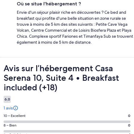
Où se situe l'hébergement ?
Envie d'un séjour plaisir riche en découvertes ? Ce bed and
breakfast qui profite d'une belle situation en zone rurale se
trouve à moins de 5 km des sites suivants : Petite Cave Vega
Volcan, Centre Commercial et de Loisirs Biosfera Plaza et Playa
Chica. Complexe sportif Fariones et Timanfaya Sub se trouvent
également à moins de 5 km de distance.
Avis
Avis sur l’hébergement Casa
Serena 10, Suite 4 • Breakfast
included (+18)
6,0
1 avis
Note
10 – Excellent
0
des
Note
8 – Bien
0
voyageurs
des