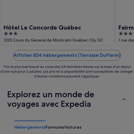
Hôtel Le Concorde Québec
Fairm
3
4.5
out
out
1225 Cours du General de Montcalm Québec City QC
1 rue de
of
of
5
5
Afficher 834 hébergements (Terrasse Dufferin)
Prix le plus bas trouvé au cours des 24 dernières heures sur la base d’un séjour
d’une nuit pour 2 adultes. Les prix et la disponibilité sont susceptibles de changer.
D’autres conditions peuvent s’appliquer.
Explorez un monde de
voyages avec Expedia
Hébergements
Formules
Voitures