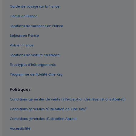
Québec : hôtels
Guide de voyage sur la France
Gare du Palais : Auberges de jeunesse
Hôtels en France
Gare du Palais : hôtels à proximité
Locations de vacances en France
Grand Théâtre de Québec : hôtels à proximité
Séjours en France
Grande Allée : hôtels à proximité
Vols en France
Haute-Ville : hôtels
Locations de voiture en France
Hôtel de ville de Québec : hôtels à proximité
Tous types d'hébergements
Hôtel du Parlement : hôtels à proximité
Programme de fidélité One Key
Montcalm : hôtels Hôtels tout compris
Montcalm : hôtels
Politiques
Musée des Ursulines de Québec : hôtels à proximité
Conditions générales de vente (à l’exception des réservations Abritel)
Musée national des Beaux-Arts du Québec : hôtels à
proximité
Conditions générales d’utilisation de One Key™
Musée Old Port Quebec City : hôtels Hôtels avec
Conditions générales d’utilisation Abritel
restaurant
Accessibilité
Parc de l'Esplanade : hôtels à proximité