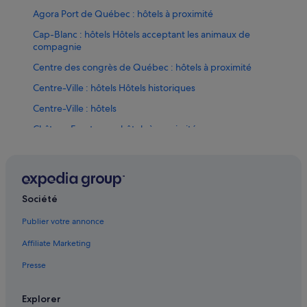
Agora Port de Québec : hôtels à proximité
Cap-Blanc : hôtels Hôtels acceptant les animaux de
compagnie
Centre des congrès de Québec : hôtels à proximité
Centre-Ville : hôtels Hôtels historiques
Centre-Ville : hôtels
Château Frontenac : hôtels à proximité
Citadelle de Québec : hôtels à proximité
Québec : hôtels Hôtels avec parking
Québec : hôtels Hôtels avec terrains de tennis
Société
Québec : hôtels Hôtels de plage
Publier votre annonce
Québec : hôtels Hôtels de luxe
Affiliate Marketing
Québec : hôtels Hôtels avec parc aquatique
Presse
Québec : hôtels Hôtels tout compris
Québec : hôtels Hôtels pas chers
Explorer