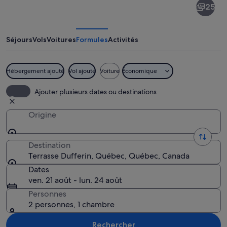
25
Dufferin
Séjours
Vols
Voitures
Formules
Activités
Hébergement ajouté
Vol ajouté
Voiture
Économique
Un paysage urbain côtier avec une arc
Ajouter plusieurs dates ou destinations
Origine
Destination
Terrasse Dufferin, Québec, Québec, Canada
Dates
ven. 21 août - lun. 24 août
Personnes
2 personnes, 1 chambre
Rechercher