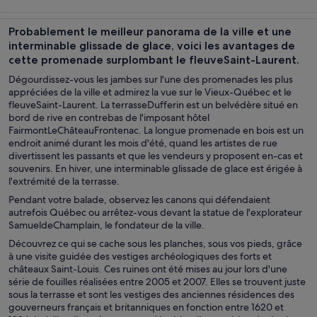
Visites d’une
Histoire et
Gastronomie
Visites privées
journée et
culture
et vie
et
Probablement le meilleur panorama de la ville et une
excursions
nocturne
personnalisée
interminable glissade de glace, voici les avantages de
cette promenade surplombant le fleuveSaint-Laurent.
Dégourdissez-vous les jambes sur l'une des promenades les plus
appréciées de la ville et admirez la vue sur le Vieux-Québec et le
fleuveSaint-Laurent. La terrasseDufferin est un belvédère situé en
bord de rive en contrebas de l'imposant hôtel
FairmontLeChâteauFrontenac. La longue promenade en bois est un
endroit animé durant les mois d'été, quand les artistes de rue
divertissent les passants et que les vendeurs y proposent en-cas et
souvenirs. En hiver, une interminable glissade de glace est érigée à
l'extrémité de la terrasse.
Pendant votre balade, observez les canons qui défendaient
autrefois Québec ou arrêtez-vous devant la statue de l'explorateur
SamueldeChamplain, le fondateur de la ville.
Découvrez ce qui se cache sous les planches, sous vos pieds, grâce
à une visite guidée des vestiges archéologiques des forts et
châteaux Saint-Louis. Ces ruines ont été mises au jour lors d'une
série de fouilles réalisées entre 2005 et 2007. Elles se trouvent juste
sous la terrasse et sont les vestiges des anciennes résidences des
gouverneurs français et britanniques en fonction entre 1620 et