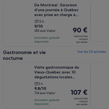
De Montréal : Excursion d'une journée à Québec avec prise en
Excursion 
De Montréal : Excursion
d'une journée à Québec
avec prise en charge à
l'hôt...
Durée
13 h
9.0
9/10
de
Le
90 €
sur
185 avis Viator
l’activité :
prix
10
13 heures
taxes et frais
Annulation gratuite
est
compris
pour
disponible
par adulte
de 90 €.
185 avis
par
Gastronomie et vie
Voir les 20 activités
adulte
nocturne
Visite gastronomique du Vieux-Québec avec 10 dégustations 
Québec : S
Visite gastronomique du
Vieux-Québec avec 10
dégustations locales
authentiq...
Durée
3 h
9.8
9,8/10
de
Le
107 €
sur
714 avis Viator
l’activité :
prix
10
3 heures
taxes et frais
Annulation gratuite
est
compris
pour
disponible
par adulte
de 107 €.
714 avis