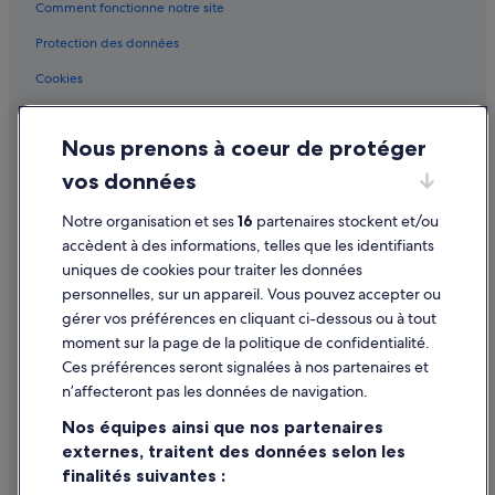
Comment fonctionne notre site
Parc de l'Esplanade : hôtels à proximité
Protection des données
Place d'Youville : hôtels à proximité
Cookies
Place Royale : hôtels à proximité
Conditions générales d'utilisation
Plaines d'Abraham : hôtels à proximité
Nous prenons à coeur de protéger
Mentions légales / Nous contacter
Quartier Petit Champlain : hôtels à proximité
vos données
Québec : Agrotourisme
Directives de contenu et signalement de contenus
Québec : Appart’hôtels
Notre organisation et ses
16
partenaires stockent et/ou
Aide
accèdent à des informations, telles que les identifiants
Québec : Appart’hôtels
uniques de cookies pour traiter les données
Assistance
Québec : Auberges de jeunesse
personnelles, sur un appareil. Vous pouvez accepter ou
Annuler votre vol
Québec : Auberges de jeunesse
gérer vos préférences en cliquant ci-dessous ou à tout
moment sur la page de la politique de confidentialité.
Annuler une réservation d'hôtel ou de location de vacances
Québec : Auberges
Ces préférences seront signalées à nos partenaires et
Délais de remboursement
Québec : Bateaux de croisière
n’affecteront pas les données de navigation.
Québec : Bateaux de croisière
Utiliser un bon de réduction Expedia
Nos équipes ainsi que nos partenaires
externes, traitent des données selon les
Québec : Cabanes dans les arbres
Documents de voyage internationaux
finalités suivantes :
Québec : Chambres d’hôtes