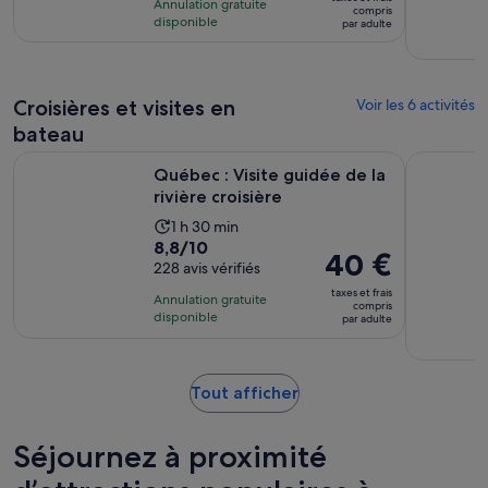
Annulation gratuite
est
compris
pour
disponible
par adulte
de 11 €.
12 avis
par
adulte
Croisières et visites en
Voir les 6 activités
bateau
S’ouvre dans un
Québec : Visite guidée de la rivière croisière
Québec : B
Québec : Visite guidée de la
rivière croisière
Durée
1 h 30 min
8.8
8,8/10
de
Le
40 €
sur
228 avis vérifiés
l’activité :
prix
10
1 heure
taxes et frais
Annulation gratuite
est
compris
pour
et
disponible
par adulte
de 40 €.
228 avis
30 minutes
par
adulte
S’ouvre
Tout afficher
dans
un
Séjournez à proximité
nouvel
onglet.