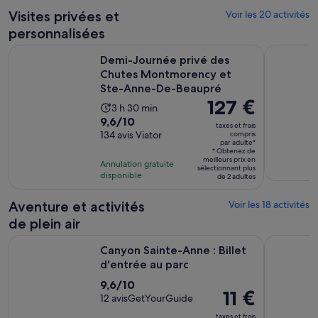
par
Visites privées et
Voir les 20 activités
adulte
personnalisées
Demi-Journée privé des Chutes Montmorency et Ste-Anne
Visite d'u
Demi-Journée privé des
Chutes Montmorency et
Ste-Anne-De-Beaupré
Le
127 €
Durée
3 h 30 min
prix
9.6
9,6/10
de
taxes et frais
est
sur
134 avis Viator
compris
l’activité :
par adulte*
de 127 €.
10
3 heures
* Obtenez de
meilleurs prix en
par
pour
Annulation gratuite
et
sélectionnant plus
disponible
adulte*
de 2 adultes
134 avis
30 minutes
Aventure et activités
Voir les 18 activités
de plein air
S’ouvre dans un
Canyon Sainte-Anne : Billet d'entrée au parc
Québec - L
Canyon Sainte-Anne : Billet
d'entrée au parc
9.6
9,6/10
Le
11 €
sur
12 avisGetYourGuide
prix
10
taxes et frais