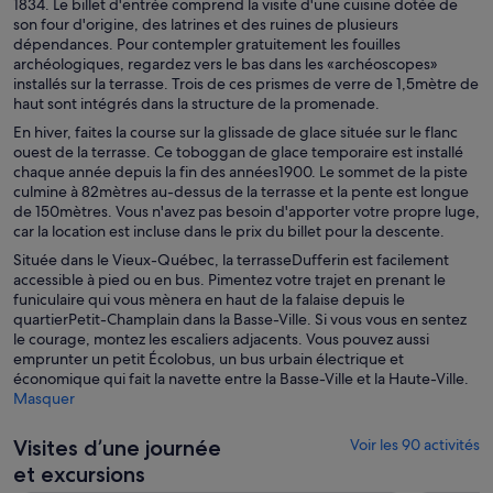
1834. Le billet d'entrée comprend la visite d'une cuisine dotée de
son four d'origine, des latrines et des ruines de plusieurs
dépendances. Pour contempler gratuitement les fouilles
archéologiques, regardez vers le bas dans les «archéoscopes»
installés sur la terrasse. Trois de ces prismes de verre de 1,5mètre de
haut sont intégrés dans la structure de la promenade.
En hiver, faites la course sur la glissade de glace située sur le flanc
ouest de la terrasse. Ce toboggan de glace temporaire est installé
chaque année depuis la fin des années1900. Le sommet de la piste
culmine à 82mètres au-dessus de la terrasse et la pente est longue
de 150mètres. Vous n'avez pas besoin d'apporter votre propre luge,
car la location est incluse dans le prix du billet pour la descente.
Située dans le Vieux-Québec, la terrasseDufferin est facilement
accessible à pied ou en bus. Pimentez votre trajet en prenant le
funiculaire qui vous mènera en haut de la falaise depuis le
quartierPetit-Champlain dans la Basse-Ville. Si vous vous en sentez
le courage, montez les escaliers adjacents. Vous pouvez aussi
emprunter un petit Écolobus, un bus urbain électrique et
économique qui fait la navette entre la Basse-Ville et la Haute-Ville.
Masquer
Visites d’une journée
Voir les 90 activités
et excursions