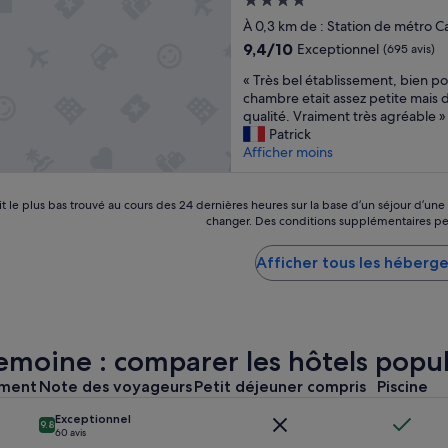
Hébergement
m
c
d
d
4.0 étoiles
e
À 0,3 km de : Station de métro C
e
u
e
n
9.4
a
9,4/10
p
Exceptionnel
l
(695 avis)
t
sur
l
e
a
«
p
« Très bel établissement, bien po
10,
o
t
p
T
e
chambre etait assez petite mais 
Exceptionnel,
r
i
i
r
t
qualité. Vraiment très agréable »
(695 avis)
s
t
s
è
i
Patrick
q
d
c
s
t
Afficher moins
u
é
i
b
e
e
j
n
e
,
j
e
e
l
it le plus bas trouvé au cours des 24 dernières heures sur la base d’un séjour d’une 
m
e
u
,
changer. Des conditions supplémentaires pe
é
a
m
n
c
t
i
’
e
’
a
s
Afficher tous les héberg
é
r
e
b
s
t
…
s
l
u
a
g
t
i
r
i
é
b
s
t
s
n
i
s
o
emoine : comparer les hôtels popul
t
i
e
e
u
r
a
n
res
m
ement
Note des voyageurs
Petit déjeuner compris
t
Piscine
o
l
q
e
t
m
!
u
Exceptionnel
n
r
p
9.8
L
e
60 avis
t
è
é
e
t