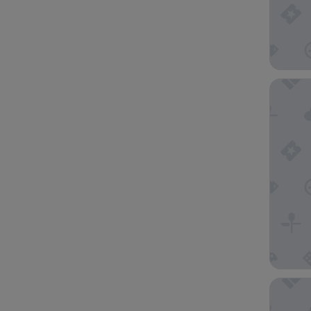
Select H
Hôtel La