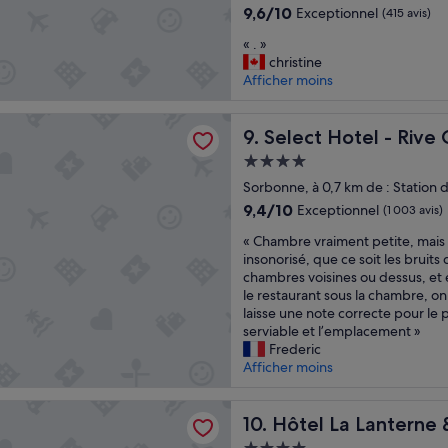
a
i
9.6
d
9,6/10
Exceptionnel
(415 avis)
é
o
sur
e
«
« . »
t
n
10,
s
.
christine
é
n
Exceptionnel,
l
»
Afficher moins
f
é
(415 avis)
a
a
.
m
i
B
p
otel - Rive Gauche
Select Hotel - Rive Gauche
9. Select Hotel - Rive
t
e
e
p
a
s
Hébergement
o
u
«
4.0 étoiles
Sorbonne, à 0,7 km de : Station 
u
d
r
9.4
e
9,4/10
s
Exceptionnel
(1 003 avis)
l
sur
s
o
«
« Chambre vraiment petite, mais 
e
10,
i
u
C
insonorisé, que ce soit les bruits 
r
Exceptionnel,
g
s
h
chambres voisines ou dessus, et e
e
(1 003 avis)
n
-
a
le restaurant sous la chambre, on
n
e
m
m
laisse une note correcte pour le 
d
t
a
b
serviable et l’emplacement »
r
q
r
r
Frederic
e
u
i
e
Afficher moins
s
e
n
v
e
d
e
r
r
i
 Lanterne & Spa By Timhotel
s
a
Hôtel La Lanterne & Spa By 
10. Hôtel La Lanterne
v
r
i
i
e
»