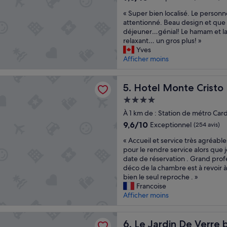
r
sur
«
é
« Super bien localisé. Le person
10,
S
d
attentionné. Beau design et que 
Exceptionnel,
u
u
déjeuner…génial! Le hamam et la 
(408 avis)
p
i
relaxant… un gros plus! »
e
t
Yves
r
à
Afficher moins
b
d
i
i
onte Cristo
e
Hotel Monte Cristo
r
5. Hotel Monte Cristo
n
e
Hébergement
l
q
4.0 étoiles
o
À 1 km de : Station de métro Car
u
c
e
9.6
9,6/10
Exceptionnel
(254 avis)
a
l
sur
«
l
« Accueil et service très agréables
a
10,
A
i
pour le rendre service alors que 
s
Exceptionnel,
c
s
date de réservation . Grand prof
e
(254 avis)
c
é
déco de la chambre est à revoir à
u
u
.
bien le seul reproche . »
l
e
L
Francoise
e
i
e
Afficher moins
c
l
p
h
e
e
o
n De Verre by Locke
t
Le Jardin De Verre by Locke
r
6. Le Jardin De Verre 
s