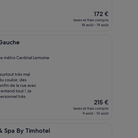
Le
172 €
nouveau
taxes et frais compris
prix
18 août - 19 août
est
de
172 €
 Gauche
de métro Cardinal Lemoine
surtout très mal
du couloir, des
nfin de la rue avec
 entend tout ! Je
personnel très
Le
215 €
nouveau
taxes et frais compris
prix
9 août - 10 août
est
de
215 €
Timhotel
 & Spa By Timhotel