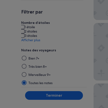
Filtrer par
Nombre d’étoiles
Hôtel Pi
1 étoile
2 étoiles
3 étoiles
Afficher plus
Notes des voyageurs
La
Bien 7+
sélection
puis
Très bien 8+
l’application
Merveilleux 9+
d’un
filtre
Toutes les notes
Hotel G
dans
ce
Terminer
groupe
mettront
à