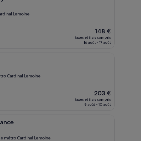
ardinal Lemoine
Le
148 €
nouveau
taxes et frais compris
prix
16 août - 17 août
est
de
148 €
étro Cardinal Lemoine
Le
203 €
nouveau
taxes et frais compris
prix
9 août - 10 août
est
de
203 €
rance
 de métro Cardinal Lemoine