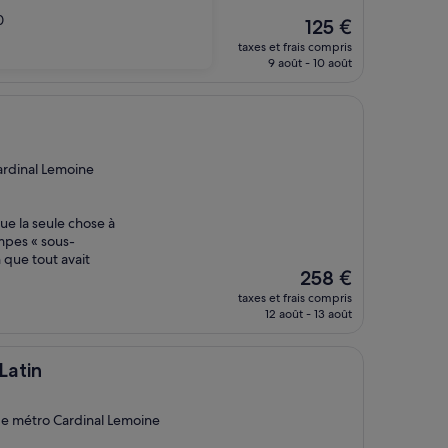
0
Le
125 €
nouveau
taxes et frais compris
prix
9 août - 10 août
est
de
125 €
ardinal Lemoine
ue la seule chose à
mpes « sous-
n que tout avait
Le
258 €
nouveau
taxes et frais compris
prix
12 août - 13 août
est
de
258 €
Latin
de métro Cardinal Lemoine