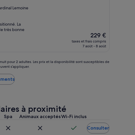
ardinal Lemoine
sitionné. La
de très bonne
Le
229 €
nouveau
taxes et frais compris
prix
7 août - 8 août
est
de
229 €
nuit pour 2 adultes. Les prix et la disponibilité sont susceptibles de
uvent s’appliquer.
ements
aires à proximité
Spa
Animaux acceptés
Wi-Fi inclus
Consulter