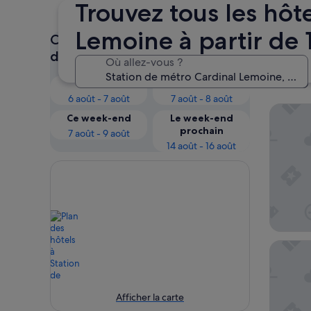
Trouvez tous les hôt
Lemoine à partir de 
Consultez les prix pour ces
Stat
dates
Où allez-vous ?
d’hô
Ce soir
Demain
6 août - 7 août
7 août - 8 août
Hotel M
Ce week-end
Le week-end
prochain
7 août - 9 août
14 août - 16 août
Paris Ar
Afficher la carte