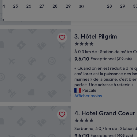
sur
24
25
26
27
28
29
28
29
3
30
10,
Exceptionnel,
(35 avis)
31
lgrim
Hôtel Pilgrim
3. Hôtel Pilgrim
Hébergement
4.0 étoiles
À 0,3 km de : Station de métro C
9.6
9,6/10
Exceptionnel
(319 avis)
sur
«
« Quand on en est réduit à dire q
10,
Q
améliorer est la puissance des la
Exceptionnel,
u
marines » de la piscine, c’est bie
(319 avis)
a
parfait. Une adresse à retenir, »
n
Pascale
d
Afficher moins
o
n
rand Coeur Latin
e
Hotel Grand Coeur Latin
4. Hotel Grand Coeur 
n
Hébergement
e
4.0 étoiles
s
Sorbonne, à 0,7 km de : Station 
t
9.6
9,6/10
Exceptionnel
(408 avis)