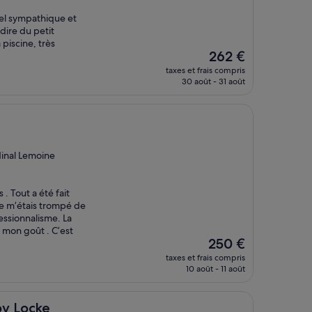
nel sympathique et
dire du petit
piscine, très
Le
262 €
nouveau
taxes et frais compris
prix
30 août - 31 août
est
de
262 €
dinal Lemoine
 . Tout a été fait
je m’étais trompé de
essionnalisme. La
 mon goût . C’est
Le
250 €
nouveau
taxes et frais compris
prix
10 août - 11 août
est
de
250 €
by Locke