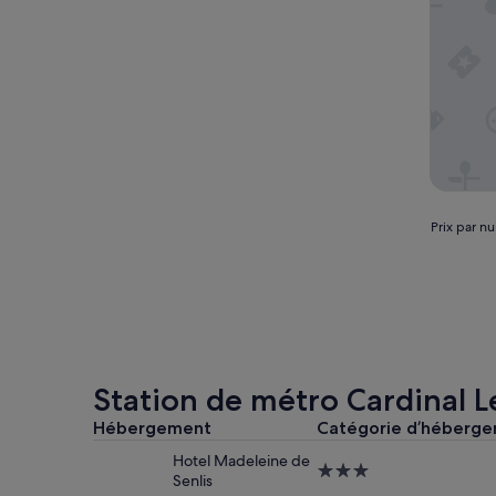
Prix
Prix par nu
par
nuit
le
plus
bas
trouvé
au
cours
Station de métro Cardinal L
des
24 derniè
Hébergement
Catégorie d’héberg
heures
Hotel Madeleine de
sur
Hébergement
Senlis
la
3.0 étoiles