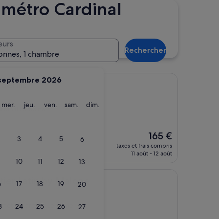
e métro Cardinal
Distance
Catégorie d’hébergement
tre meilleure sélection
eurs
Rechercher
onnes, 1 chambre
septembre 2026
Senlis
ardi
mercredi
jeudi
vendredi
samedi
dimanche
mer.
jeu.
ven.
sam.
dim.
ardinal Lemoine
Le
165 €
3
4
5
6
nouveau
taxes et frais compris
prix
11 août - 12 août
est
10
11
12
13
de
165 €
in by Malone
rtier Latin by Malone
6
17
18
19
20
e métro Cardinal Lemoine
3
24
25
26
27