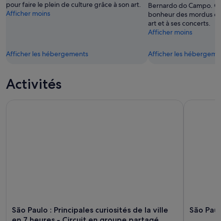
août
pour faire le plein de culture grâce à son art.
Bernardo do Campo. Cet
Afficher moins
-
bonheur des mordus de 
art et à ses concerts.
16
Afficher moins
août
Afficher les hébergements
Afficher les hébergeme
Activités
São Paulo : Principales curiosités de la ville en 7 heures - Ci
São Paulo
São Paulo : Principales curiosités de la ville
São Pau
en 7 heures - Circuit en groupe partagé