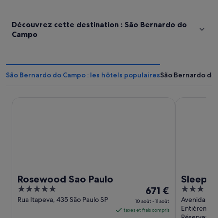
Découvrez cette destination : São Bernardo do
Campo
São Bernardo do Campo : les hôtels populaires
São Bernardo do 
Rosewood Sao Paulo
Sleep Inn G
Rosewood Sao Paulo
Sleep I
5
Le
3
671 €
out
prix
out
Rua Itapeva, 435 São Paulo SP
Avenida Nata
10 août - 11 août
Guarulhos S
Entièremen
of
est
of
taxes et frais compris
Réservez ma