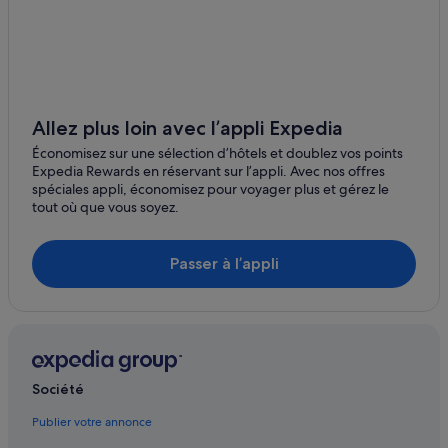
Ibirapuera : hôtels Hôtels pas chers
Ibirapuera : hôtels
Interlagos : hôtels
Ipiranga : hôtels Séjours réservés aux adultes
Allez plus loin avec l’appli Expedia
Ipiranga : hôtels
Économisez sur une sélection d’hôtels et doublez vos points
Itaim Bibi : hôtels Hôtels-boutiques
Expedia Rewards en réservant sur l’appli. Avec nos offres
spéciales appli, économisez pour voyager plus et gérez le
Itaim Bibi : hôtels
tout où que vous soyez.
Jardim Aeroporto : hôtels
Jardim Paulista : hôtels Hôtels d’affaires
Passer à l’appli
Jardim Paulista : hôtels Hôtels pas chers
Jardim Paulista : hôtels
Jardin botanique de São Paulo : hôtels à proximité
Jardins : hôtels Hôtels d’affaires
Société
Jardins : hôtels Hôtels dans un domaine viticole
Publier votre annonce
Jardins : hôtels