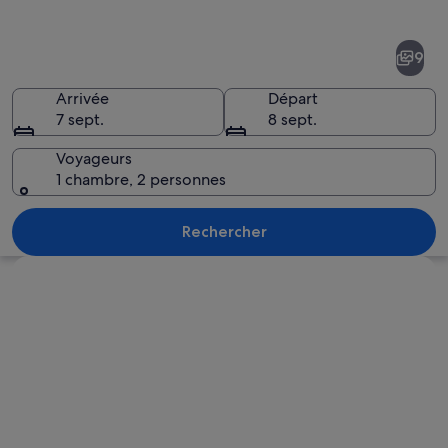
de
São
9
Bernardo
do
Arrivée
Départ
7 sept.
8 sept.
Campo
Voyageurs
1 chambre, 2 personnes
Une chaîne de montagnes sous un ciel
Rechercher
Explorer la carte