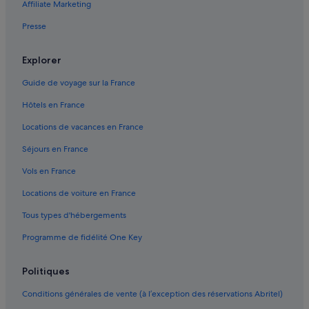
Affiliate Marketing
Liberdade : hôtels Hôtels tout compris
Presse
Liberdade : hôtels Hôtels pas chers
Maua : Maisons de campagne
Explorer
Moema : hôtels Hôtels pas chers
Guide de voyage sur la France
Moema : hôtels
Hôtels en France
Monastère de São Bento : hôtels à proximité
Locations de vacances en France
Mooca : hôtels Hôtels pas chers
Séjours en France
Mooca : hôtels
Vols en France
Parc des expositions São Paulo Expo : hôtels à proximité
Locations de voiture en France
Parque do Ibirapuera : hôtels à proximité
Tous types d'hébergements
Parque Estoril : hôtels à proximité
Programme de fidélité One Key
Santo Amaro : hôtels Hôtels pas chers
Santo Amaro : hôtels
Politiques
Santo André : Appart’hôtels
Conditions générales de vente (à l’exception des réservations Abritel)
Santo André : Auberges