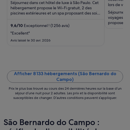
5
de 671 €
5
Séjournez dans cet hôtel de luxe à São Paulo. Cet
lors de votr
par
hébergement propose le Wi-Fi gratuit, 2 des
Séjournez da
piscines extérieures et un spa proposant des soins
nuit
voyages d'a
complets. D'après ...
du 10
propose le 
août
9,6
/
10
Exceptionnel ! (1 256 avis)
navette gratu
au 11
"Excellent"
août.
Avis laissé le 30 avr. 2026
Afficher 8 133 hébergements (São Bernardo do
Campo)
Prix le plus bas trouvé au cours des 24 dernières heures sur la base d’un
séjour d’une nuit pour 2 adultes. Les prix et la disponibilité sont
susceptibles de changer. D’autres conditions peuvent s’appliquer.
São Bernardo do Campo :