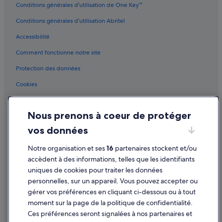
Conditions générales d’utilisation de One Key™
Santo André : hôtels
Conditions générales d’utilisation Abritel
São Bernardo do Campo : Appart’hôtels
Accessibilité
São Bernardo do Campo : hôtels Hôtels pas chers
Comment fonctionne notre site
São Bernardo do Campo : hôtels
Protection des données
São Bernardo do Campo : Maisons de campagne
Cookies
São Bernardo do Campo : Maisons de ville
São Bernardo do Campo : Pensions
Conditions générales d'utilisation
Nous prenons à coeur de protéger
São Caetano do Sul : hôtels
Mentions légales / Nous contacter
vos données
São Caetano do Sul : Complexes hôteliers
Directives de contenu et signalement de contenus
São Paulo : Cabanes dans les arbres
Notre organisation et ses
16
partenaires stockent et/ou
Aide
accèdent à des informations, telles que les identifiants
São Paulo : Cabanes dans les arbres
uniques de cookies pour traiter les données
Assistance
São Paulo : Chambres d’hôtes
personnelles, sur un appareil. Vous pouvez accepter ou
Annuler votre vol
São Paulo : Hôtels capsule
gérer vos préférences en cliquant ci-dessous ou à tout
moment sur la page de la politique de confidentialité.
São Paulo : Hôtels capsule
Annuler une réservation d'hôtel ou de location de vacances
Ces préférences seront signalées à nos partenaires et
São Paulo : hôtels Hôtels de plage
Délais de remboursement