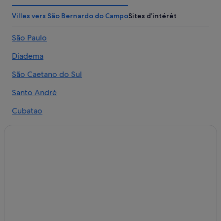
Campo Grande : hôtels Hôtels pas chers
Villes vers São Bernardo do Campo
Sites d’intérêt
Campo Grande : hôtels
São Paulo
Cidade Ademar : hôtels Hôtels avec golf
Circuit automobile d'Interlagos : hôtels à proximité
Diadema
Citibank Hall : hôtels à proximité
São Caetano do Sul
Consulat général du Canada : hôtels à proximité
Santo André
São Paulo : hôtels Hôtels d’affaires
Cubatao
São Paulo : hôtels Hôtels LGBTQIA+ friendly
São Paulo : hôtels Hôtels pas chers
São Paulo : hôtels
Diadema : hôtels
Frei Caneca : hôtels à proximité
Gare de São Paulo Brás : hôtels à proximité
Hôpital Hcor : hôtels à proximité
Aéroport de Congonhas : hôtels à proximité