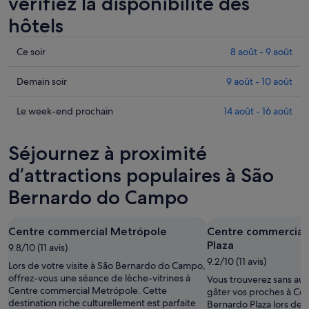
vérifiez la disponibilité des
hôtels
Consulter
Ce soir
8 août - 9 août
les
prix
Consulter
Demain soir
9 août - 10 août
à
les
São
prix
Consulter
Le week-end prochain
14 août - 16 août
Bernardo
à
les
do
São
prix
Séjournez à proximité
Campo
Bernardo
à
pour
do
São
d’attractions populaires à São
cette
Campo
Bernardo
Bernardo do Campo
nuit,
pour
do
8
demain
Campo
août
soir,
pour
Centre commercial Metrópole
Centre commercial
-
9
le
Plaza
9.8/10 (11 avis)
9
août
week-
9.2/10 (11 avis)
Lors de votre visite à São Bernardo do Campo,
août
-
end
offrez-vous une séance de lèche-vitrines à
Vous trouverez sans au
10
prochain,
Centre commercial Metrópole. Cette
gâter vos proches à Ce
août
14
destination riche culturellement est parfaite
Bernardo Plaza lors de 