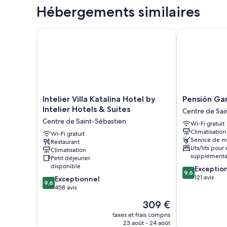
Hébergements similaires
Intelier Villa Katalina Hotel by Intelier Hotels & Suite
Pensión Garib
Intelier
Pensión
Intelier Villa Katalina Hotel by
Pensión Gar
Villa
Garibai
Intelier Hotels & Suites
Centre de Sai
Katalina
Centre
Centre de Saint-Sébastien
Wi-Fi gratuit
Hotel
de
Climatisation
by
Wi-Fi gratuit
Saint-
Service de 
Restaurant
Intelier
Sébastien
Lits/lits pour
Climatisation
Hotels
supplémenta
Petit déjeuner
&
disponible
9.6
Exceptio
Suites
9,6
sur
121 avis
9.6
Exceptionnel
Centre
9,6
10,
sur
458 avis
de
Exceptionnel,
10,
Saint-
Le
309 €
121 avis
Exceptionnel,
Sébastien
nouveau
458 avis
taxes et frais compris
prix
23 août - 24 août