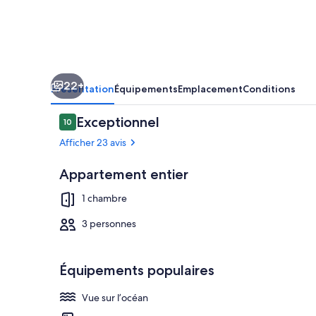
COUPER
LE
SOUFFLE
par
22+
www.SanSebastianApartments.e
Présentation
Équipements
Emplacement
Conditions
Avis
Exceptionnel
10
10 sur 10
voyageurs
Afficher 23 avis
Appartement entier
Restauration
1 chambre
3 personnes
Équipements populaires
Vue sur l’océan