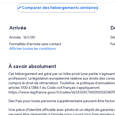
est
est
de
de
Comparer des hébergements similaires
203 €
244 €
Arrivée
D
Arrivée : 16 h 00
Dé
Formalités d'arrivée sans contact
Fo
Afficher toutes les conditions
À savoir absolument
Cet hébergement est géré par un hôte privé (une partie n’agissan
profession). La législation européenne relative aux droits des cons
compris le droit de rétractation. Toutefois, la politique d’annulation
articles 1100 à 1386-1 du Code civil français s’appliqueront.
https://www.legifrance.gouv.fr/codes/id/LEGISCTA0000320407
Des frais pour toute personne supplémentaire peuvent être factu
Une pièce d'identité officielle avec photo et un dépôt de garantie 
peuvent être demandés à l'arrivée pour couvrir tous frais imprévus