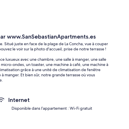
ar www.SanSebastianApartments.es
e. Situé juste en face de la plage de La Concha, vue à couper
uvez le voir sur la photo d'accueil, prise de notre terrasse !
ace luxueux avec une chambre, une salle à manger, une salle
n micro-ondes, un toaster, une machine à café, une machine à
limatisation grâce à une unité de climatisation de fenêtre
e à manger. Et bien sûr, notre grande terrasse où vous
e.
rking, nous disposons d'un parking privé que nous louons à un
, faites le moi savoir quand vous réserverez l'appartement car
Internet
s réserve de disponibilité.
Disponible dans l’appartement : Wi-Fi gratuit