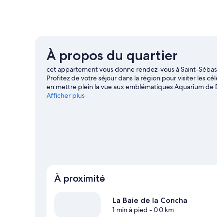
À propos du quartier
cet appartement vous donne rendez-vous à Saint-Sébastie
Profitez de votre séjour dans la région pour visiter les c
en mettre plein la vue aux emblématiques Aquarium de D
moment unique lors de votre séjour ? Consultez l'affich
Afficher plus
préparez-vous à vibrer ! Les points d'eau de la région ra
grâce à différentes activités telles que le kayak, le sur
air ? Optez plutôt pour la randonnée.
Consultez notre gu
Afficher plus d’appartements à Saint-Sébastie
À proximité
La Baie de la Concha
1 min à pied
- 0.0 km