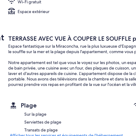
Wi-Fi gratuit
Espace extérieur
t
TERRASSE AVEC VUE À COUPER LE SOUFFLE p
Espace fantastique sur la Miraconcha, rue la plus luxueuse d'Espagn
le souffle sur la mer et la plage depuis l'appartement, comme vous po
Notre appartement est tel que vous le voyez sur les photos, un esp
de bain privée, une cuisine avec un four, des plaques de cuisson, u
laver et d'autres appareils de cuisine. L'appartement dispose de la c
portable. Nous avons des télévisions dans la chambre et dans la sall
pourrez prendre vos repas en profitant de la vue sur l'océan et la vill
Dans le cas où vous veniez en voiture et vous auriez besoin d'un pa
prix qui varie en fonction du mois de l'année. Si vous êtes intéressé
Plage
le garage doit être réservé à l'avance. Le parking peut être loué sou
Sur la plage
Serviettes de plage
Transats de plage
Afficher tous les services et équipements de l’hébergement