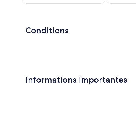
est
de
309 €
Conditions
Informations importantes