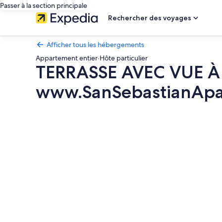
Passer à la section principale
Rechercher des voyages
Afficher tous les hébergements
Appartement entier
·
Hôte particulier
TERRASSE AVEC VUE À
www.SanSebastianApa
Galerie
photos
de
l’hébergement
TERRASSE
AVEC
VUE
À