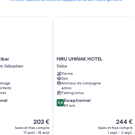
s
ai
HIRU UHINAK HOTEL
HIRU
ibai
HIRU UHINAK HOTEL
UHINAK
nt-Sébastien
Deba
HOTEL
Piscine
Deba
Spa
ménage
Animaux de compagnie
 enfants
admis
ires
Parking inclus
9.8
nnel
Exceptionnel
9,8
sur
89 avis
10,
Exceptionnel,
Le
Le
203 €
244 €
89 avis
nouveau
nouveau
taxes et frais compris
taxes et frais compris
prix
prix
17 août - 18 août
1 sept. - 2 sept.