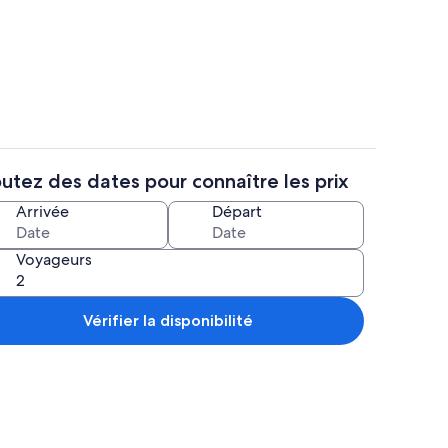
reau, fer et planche à repasser, Wi-Fi gratuit
Cafetière/bouilloire, réfrigérateur, m
utez des dates pour connaître les prix
s longues, serviettes de plage
Intérieur
Arrivée
Départ
Voyageurs
Vérifier la disponibilité