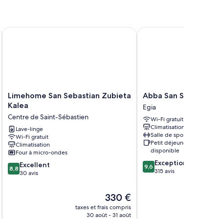
Limehome San Sebastian Zubieta Kalea
Abba San Sebastián Ho
Limehome
Abba
Limehome San Sebastian Zubieta
Abba San Sebastián 
San
San
Kalea
Egia
Sebastian
Sebastián
Centre de Saint-Sébastien
Wi-Fi gratuit
Zubieta
Hotel
Climatisation
Kalea
Lave-linge
Egia
Salle de sport
Wi-Fi gratuit
Centre
Petit déjeuner
Climatisation
de
disponible
Four à micro-ondes
Saint-
9.6
Exceptionnel
8.8
Sébastien
Excellent
9,6
8,8
sur
315 avis
sur
30 avis
10,
10,
Exceptionnel,
Excellent,
Le
330 €
315 avis
30 avis
nouveau
taxes et frais compris
tax
prix
30 août - 31 août