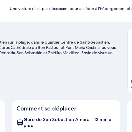
Une voiture n'est pas nécessaire pour accéder à l'hébergement et 
n sur la plage, dans le quartier Centre de Saint-Sébastien.
élèbres Cathédrale du Bon Pasteur et Pont María Cristina, ou vous
onostia-San Sebastián et Zaldiko Maldikoa. Envie de vivre un
e des fantastiques Stade d'Anoeta et Vélodrome d'Anoeta, et
viront les amoureux de sport nautique, qui pourront s'éclater
f/bodyboard et la natation. Vous préférez vous dépenser au grand
ide de voyage sur Saint-Sébastien
n
Comment se déplacer
Gare de San Sebastián Amara - 13 min à
pied