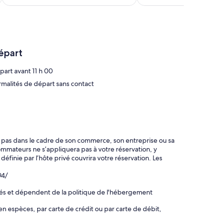
est
de
330 €
épart
part avant 11 h 00
rmalités de départ sans contact
t pas dans le cadre de son commerce, son entreprise ou sa
ommateurs ne s’appliquera pas à votre réservation, y
 définie par l’hôte privé couvrira votre réservation. Les
94/
rés et dépendent de la politique de l'hébergement
en espèces, par carte de crédit ou par carte de débit,