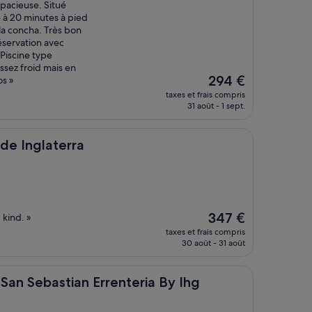
pacieuse. Situé
 à 20 minutes à pied
e la concha. Très bon
éservation avec
Piscine type
ssez froid mais en
Le
294 €
os »
nouveau
taxes et frais compris
prix
31 août - 1 sept.
est
de
294 €
erra
de Inglaterra
Le
347 €
 kind. »
nouveau
taxes et frais compris
prix
30 août - 31 août
est
de
347 €
stian Errenteria By Ihg
 San Sebastian Errenteria By Ihg