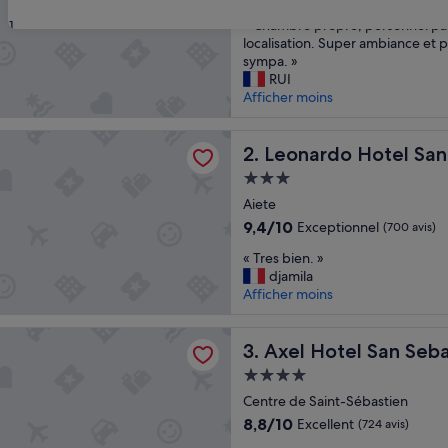
sur
«
« Chambre propre, personnel par
31
10,
C
localisation. Super ambiance et p
Exceptionnel,
h
sympa. »
(484 avis)
a
RUI
m
Afficher moins
b
r
o Hotel San Sebastián
e
Leonardo Hotel San Sebasti
2. Leonardo Hotel San
p
Hébergement
r
3.0 étoiles
o
Aiete
p
9.4
9,4/10
Exceptionnel
(700 avis)
r
sur
«
e
« Tres bien. »
10,
T
,
djamila
Exceptionnel,
r
p
Afficher moins
(700 avis)
e
e
s
r
el San Sebastián - Adults Only
b
Axel Hotel San Sebastián - 
s
3. Axel Hotel San Seba
i
o
Hébergement
e
n
4.0 étoiles
n
Centre de Saint-Sébastien
n
.
e
8.8
8,8/10
Excellent
(724 avis)
»
l
sur