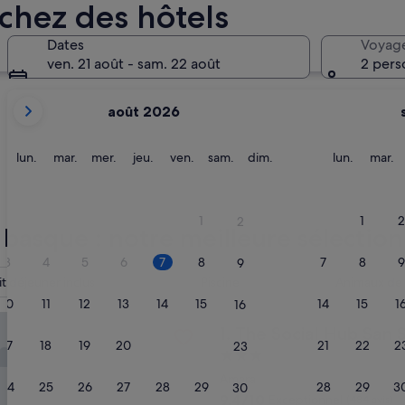
chez des hôtels
Bilbao
Vitoria-Ga
Dates
Voyag
ven. 21 août - sam. 22 août
2 pers
Les
août 2026
mois
affichés
sont
lundi
mardi
mercredi
jeudi
vendredi
samedi
dimanche
lundi
m
lun.
mar.
mer.
jeu.
ven.
sam.
dim.
lun.
mar.
August
2026
Bilbao
Vitoria-
et
1
1
2
2
September
 basque : notre meilleure sélection
2026.
3
4
5
6
7
8
7
8
9
9
it déjeuner inclus
Piscine
Animaux de
ad
10
11
12
13
14
15
14
15
1
16
al Hub San Sebastián
The Social Hub San Sebastiá
1. The Social Hub San 
17
18
19
20
21
22
21
22
2
23
Hébergement
3.0 étoiles
Amara
24
25
26
27
28
29
28
29
3
30
9.4
9,4/10
Exceptionnel
(484 avis)