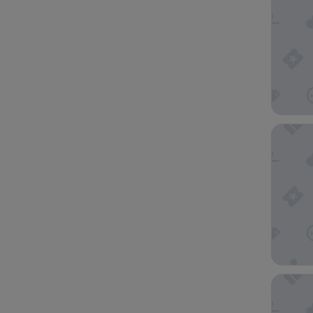
Barceló
The Arti