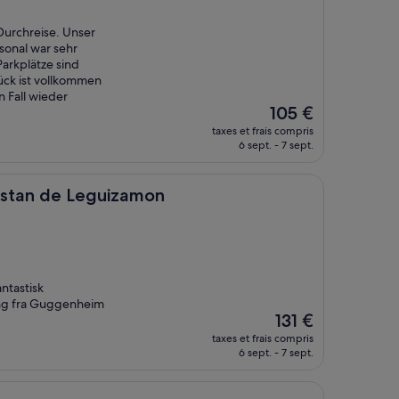
Durchreise. Unser
sonal war sehr
arkplätze sind
ück ist vollkommen
 Fall wieder
Le
105 €
nouveau
taxes et frais compris
prix
6 sept. - 7 sept.
est
de
105 €
 Leguizamon
istan de Leguizamon
ntastisk
ang fra Guggenheim
Le
131 €
nouveau
taxes et frais compris
prix
6 sept. - 7 sept.
est
de
131 €