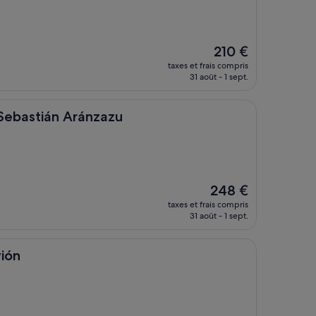
Le
210 €
nouveau
taxes et frais compris
prix
31 août - 1 sept.
est
de
210 €
n Aránzazu
 Sebastián Aránzazu
Le
248 €
nouveau
taxes et frais compris
prix
31 août - 1 sept.
est
de
248 €
vión