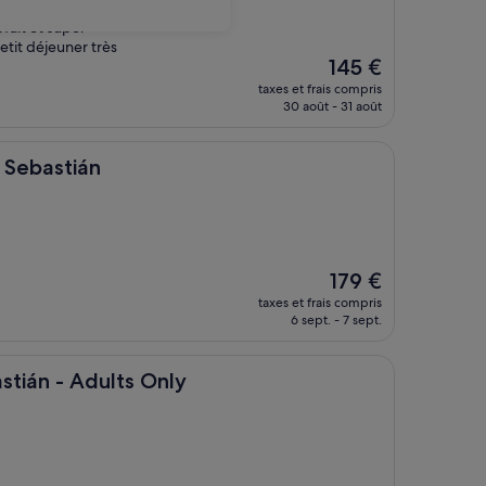
fait et super
etit déjeuner très
Le
145 €
nouveau
taxes et frais compris
prix
30 août - 31 août
est
de
145 €
án
 Sebastián
Le
179 €
nouveau
taxes et frais compris
prix
6 sept. - 7 sept.
est
de
179 €
Adults Only
stián - Adults Only