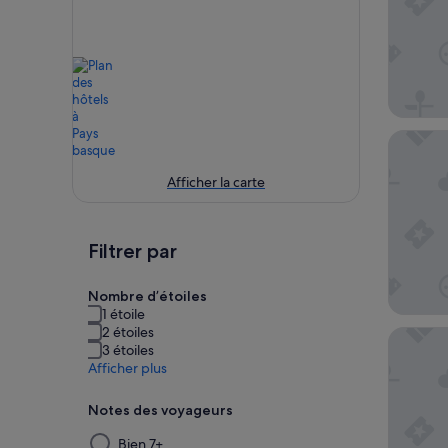
Leonard
Afficher la carte
Filtrer par
Nombre d’étoiles
1 étoile
2 étoiles
Axel Hot
3 étoiles
Afficher plus
Notes des voyageurs
La
Bien 7+