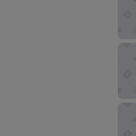
NH Coll
Barceló 