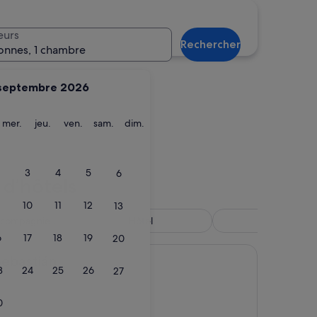
steiz
Irun
eurs
Rechercher
onnes, 1 chambre
septembre 2026
ardi
mercredi
jeudi
vendredi
samedi
dimanche
mer.
jeu.
ven.
sam.
dim.
Gasteiz
Irun
3
4
5
6
 d’hôtels
10
11
12
13
 compagnie
Hôtel
Spa
mis
6
17
18
19
20
n
Sebastián
3
24
25
26
27
0