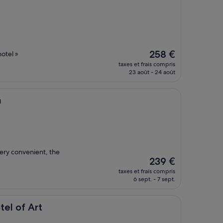
Le
258 €
hotel »
nouveau
taxes et frais compris
prix
23 août - 24 août
est
de
258 €
a
very convenient, the
Le
239 €
nouveau
taxes et frais compris
prix
6 sept. - 7 sept.
est
de
239 €
t
tel of Art