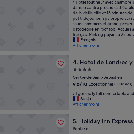
«
« Hotel tout neuf avec chambre s
p
10,
H
dans le centro proche cathédrale
a
Excellent,
o
de la vieille ville et 15 minutes d
r
(724 avis)
t
petit-déjeuner. Spa propre sur r
f
e
sauna hammam et grand jaccuzi. 
a
l
patogeoire en roof top. Accueil a
i
t
français. Parking payant à 28 eur
t
o
François
e
u
Afficher moins
t
t
s
n
u
 Londres y de Inglaterra
e
Hotel de Londres y de Inglat
4. Hotel de Londres y 
p
u
e
Hébergement
f
r
4.0 étoiles
a
Centre de Saint-Sébastien
l
v
o
9.6
9,6/10
Exceptionnel
(1 003 avis)
e
c
sur
«
c
« I generally felt comfortable and
a
10,
I
c
Sunju
l
Exceptionnel,
g
h
Afficher moins
i
(1 003 avis)
e
a
s
n
m
a
Inn Express San Sebastian Errenteria By Ihg
e
Holiday Inn Express San Seba
b
5. Holiday Inn Express
t
r
r
i
Renteria
a
e
o