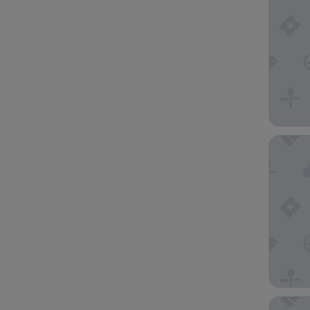
Limehom
Zinema