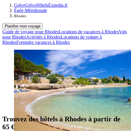
Grèce
Grèce
Hôtels
Expedia.fr
Égée-Méridionale
Rhodes
Planifier mon voyage
Guide de voyage pour Rhodes
Locations de vacances à Rhodes
Vols
pour Rhodes
Activités à Rhodes
Locations de voiture à
Rhodes
Formules vacances à Rhodes
Trouvez des hôtels à Rhodes à partir de
65 €