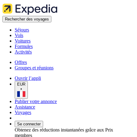
Rechercher des voyages
Séjours
Vols
Voitures
Formules
Activités
Offres
Groupes et réunions
Ouvrir l’appli
EUR
•
Publier votre annonce
Assistance
Voyages
Se connecter
Obtenez des réductions instantanées grâce aux Prix
membres