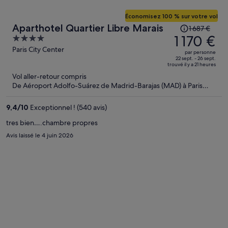
Économisez 100 % sur votre vol
Le
Aparthotel Quartier Libre Marais
1 687 €
prix
1 170 €
4
était
out
Paris City Center
par personne
de
of
22 sept. - 26 sept.
trouvé il y a 21 heures
1 687 €.
5
Vol aller-retour compris
Le
De Aéroport Adolfo-Suárez de Madrid-Barajas (MAD) à Paris
prix
(CDG)
est
9,4
/
10
Exceptionnel ! (540 avis)
maintenant
de
tres bien….chambre propres
1 170 €
Avis laissé le 4 juin 2026
par
personne.