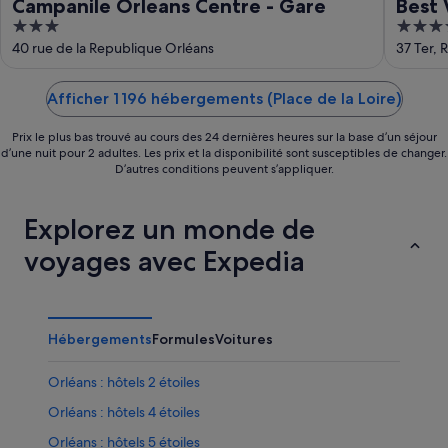
Campanile Orleans Centre - Gare
Best 
3
4
out
out
40 rue de la Republique Orléans
37 Ter, 
of
of
5
5
Afficher 1 196 hébergements (Place de la Loire)
Prix le plus bas trouvé au cours des 24 dernières heures sur la base d’un séjour
d’une nuit pour 2 adultes. Les prix et la disponibilité sont susceptibles de changer.
D’autres conditions peuvent s’appliquer.
Explorez un monde de
voyages avec Expedia
Hébergements
Formules
Voitures
Orléans : hôtels 2 étoiles
Orléans : hôtels 4 étoiles
Orléans : hôtels 5 étoiles