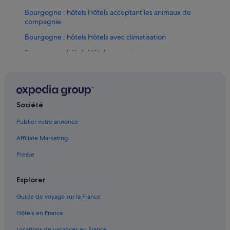
Bourgogne : hôtels Hôtels acceptant les animaux de
compagnie
Bourgogne : hôtels Hôtels avec climatisation
Bourgogne : hôtels Hôtels avec piscine
Bourgogne : hôtels Hôtels de plage
Bourgogne : hôtels Hôtels dans un domaine viticole
Bourgogne : hôtels Hôtels-boutiques
Société
Bourgogne : hôtels Hôtels de luxe
Publier votre annonce
Bourgogne : hôtels Hôtels LGBTQIA+ friendly
Affiliate Marketing
Bourgogne : hôtels Hôtels avec golf
Presse
Bourgogne : hôtels Hôtels historiques
Bourgogne : hôtels Hôtels avec parc aquatique
Explorer
Bourgogne : hôtels Hôtels avec restaurant
Guide de voyage sur la France
Bourgogne : hôtels Hôtels romantiques
Hôtels en France
Bourgogne : hôtels Hôtels safari
Locations de vacances en France