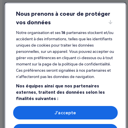
Loiret : hôtels Hôtels avec vue sur l’océan
Conditions générales d'utilisation
Loiret : hôtels Hôtels pas chers
Nous prenons à coeur de protéger
Mentions légales / Nous contacter
Loiret : hôtels
vos données
Directives de contenu et signalement de contenus
Orléans Métropole : hôtels
Notre organisation et ses
16
partenaires stockent et/ou
Gare d’Orléans : Appart’hôtels
Aide
accèdent à des informations, telles que les identifiants
Gare d’Orléans : Maison d’hôtes
uniques de cookies pour traiter les données
Assistance
personnelles, sur un appareil. Vous pouvez accepter ou
Gare d’Orléans : hôtels à proximité
Annuler votre vol
gérer vos préférences en cliquant ci-dessous ou à tout
Hôtel Groslot : hôtels à proximité
moment sur la page de la politique de confidentialité.
Annuler une réservation d'hôtel ou de location de vacances
Loiret : Appart’hôtels
Ces préférences seront signalées à nos partenaires et
Délais de remboursement
n’affecteront pas les données de navigation.
Loiret : Auberges de jeunesse
Utiliser un bon de réduction Expedia
Nos équipes ainsi que nos partenaires
Loiret : Chambres d’hôtes
externes, traitent des données selon les
Documents de voyage internationaux
Loiret : Châteaux
finalités suivantes :
Loiret : Maison d’hôtes
Utiliser des données de géolocalisation précises. Analyser
activement les caractéristiques de l’appareil pour
Loiret : Maisons de campagne
J'accepte
l’identification. Stocker et/ou accéder à des informations
Parmi les moyens de paiement acceptés sur expedia.fr figurent :
Loiret : Complexes hôteliers
sur un appareil. Publicités et contenu personnalisés,
American Express, Diner’s Club International, Mastercard, Visa, Visa
mesure de performance des publicités et du contenu,
Electron, CartaSi, Carte Bleue, PayPal et Eurocard.