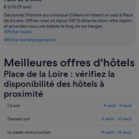
8.6/10 (71 avis)
Découvrez l'histoire qui a marqué Orléans en faisant un saut à Place
de la Loire. Offrez-vous un séjour 100 % détente dans cette région
et accordez-vous une balade le long de ses berges.
Afficher moins
Afficher les hébergements
Meilleures offres d'hôtels
Place de la Loire : vérifiez la
disponibilité des hôtels à
proximité
Consulter
Ce soir
8 août - 9 août
les
prix
Consulter
Demain soir
9 août - 10 août
près
les
de
prix
Consulter
Le week-end prochain
14 août - 16 août
Place
près
les