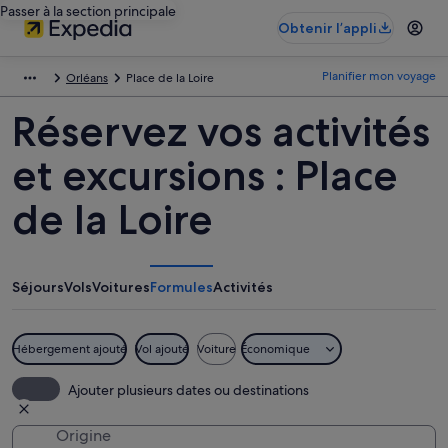
Passer à la section principale
Obtenir l’appli
Planifier mon voyage
Orléans
Place de la Loire
Réservez vos activités
et excursions : Place
de la Loire
Séjours
Vols
Voitures
Formules
Activités
Hébergement ajouté
Vol ajouté
Voiture
Économique
Ajouter plusieurs dates ou destinations
Origine