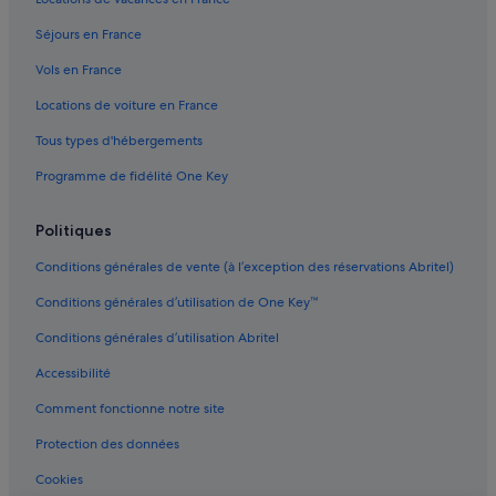
Bourgogne : hôtels Hôtels avec spa
Séjours en France
Bourgogne : hôtels Hôtels d’aventure
Vols en France
Bourgogne : hôtels Hôtels tout compris
Locations de voiture en France
Bourgogne : hôtels Hôtels pas chers
Tous types d'hébergements
Loiret : hôtels Hôtels acceptant les animaux de
compagnie
Programme de fidélité One Key
Loiret : hôtels Hôtels avec parking
Politiques
Loiret : hôtels Hôtels avec piscine
Loiret : hôtels Hôtels avec suites
Conditions générales de vente (à l’exception des réservations Abritel)
Loiret : hôtels Hôtels familiaux
Conditions générales d’utilisation de One Key™
Loiret : hôtels Hôtels avec restaurant
Conditions générales d’utilisation Abritel
Loiret : hôtels Hôtels romantiques
Accessibilité
Loiret : hôtels Hôtels avec centre de fitness
Comment fonctionne notre site
Loiret : hôtels Hôtels avec spa
Protection des données
Loiret : hôtels Hôtels tout compris
Cookies