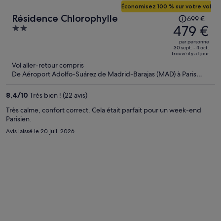
Économisez 100 % sur votre vol
Le
Résidence Chlorophylle
699 €
prix
479 €
2
était
out
par personne
de
of
30 sept. - 4 oct.
trouvé il y a 1 jour
699 €.
5
Vol aller-retour compris
Le
De Aéroport Adolfo-Suárez de Madrid-Barajas (MAD) à Paris
prix
(CDG)
est
8,4
/
10
Très bien ! (22 avis)
maintenant
de
Très calme, confort correct. Cela était parfait pour un week-end
Parisien.
479 €
par
Avis laissé le 20 juil. 2026
personne.