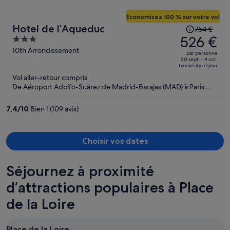
Économisez 100 % sur votre vol
Le
Hotel de l’Aqueduc
754 €
prix
526 €
3
était
out
10th Arrondissement
par personne
de
of
30 sept. - 4 oct.
trouvé il y a 1 jour
754 €.
5
Vol aller-retour compris
Le
De Aéroport Adolfo-Suárez de Madrid-Barajas (MAD) à Paris
prix
(CDG)
est
7,4
/
10
Bien ! (109 avis)
maintenant
de
526 €
Choisir vos dates
par
personne.
Séjournez à proximité
d’attractions populaires à Place
de la Loire
Place de la Loire