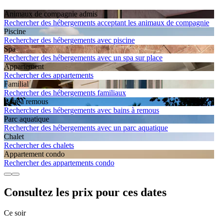
Animaux de compagnie admis
Rechercher des hébergements acceptant les animaux de compagnie
Piscine
Rechercher des hébergements avec piscine
Spa
Rechercher des hébergements avec un spa sur place
Apparte­ment
Rechercher des appartements
Familial
Rechercher des hébergements familiaux
Bain à remous
Rechercher des hébergements avec bains à remous
Parc aquatique
Rechercher des hébergements avec un parc aquatique
Chalet
Rechercher des chalets
Apparte­ment condo
Rechercher des appartements condo
Consultez les prix pour ces dates
Ce soir