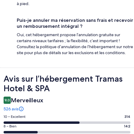
à pied.
Puis-je annuler ma réservation sans frais et recevoir
un remboursement intégral ?
Oui, cet hébergement propose l’annulation gratuite sur
certains niveaux tarifaires ; la flexibilité, c’est important !
Consultez la politique d’annulation de l’hébergement sur notre
site pour plus de détails sur les exclusions et les conditions.
Avis
Avis sur l’hébergement Tramas
Hotel & SPA
Merveilleux
9,0
526 avis
Note
10 – Excellent
314
des
Note
8 – Bien
142
voyageurs
des