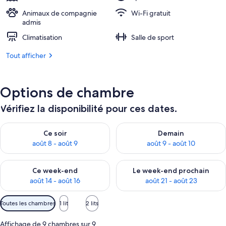
Animaux de compagnie
Wi-Fi gratuit
admis
Climatisation
Salle de sport
Tout afficher
Options de chambre
Vérifiez la disponibilité pour ces dates.
Vérifier la disponibilité pour ce soir août 8 - août 9
Vérifier la disponibilité pour 
Ce soir
Demain
août 8 - août 9
août 9 - août 10
Vérifier la disponibilité pour ce week-end août 14 - août 16
Vérifier la disponibilité pour
Ce week-end
Le week-end prochain
août 14 - août 16
août 21 - août 23
Filtres
Toutes les chambres
1 lit
2 lits
disponibles
pour
Affichage de 9 chambres sur 9