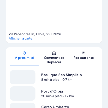
nautique, qui pourront s'en donner à cœur joie grâce à de
nombreuses activités telles que la plongée sous-marine, le
snorkeling ou encore la planche à voile.
Consultez notre guide
de voyage sur Olbia
Via Papandrea 18, Olbia, SS, 07026
Afficher la carte
Carte
À proximité
Comment se
Restaurants
déplacer
Basilique San Simplicio
8 min à pied
- 0.7 km
Port d'Olbia
20 min à pied
- 1.7 km
Corso Umberto