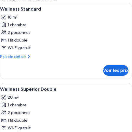
les
Afficher
Une chambre d’hôtel comprenant un lit
11
Wellness Standard
chambres
toutes
18 m²
les
1 chambre
photos
pour
2 personnes
ce
1 lit double
type
Wi-Fi gratuit
de
Plus
Plus de détails
chambre :
de
Wellness
détails
Voir les prix
sur
Standard
le
type
Afficher
Une chambre d’hôtel comprenant un lit
12
de
Wellness Superior Double
toutes
chambre
20 m²
Wellness
les
Standard
1 chambre
photos
pour
2 personnes
ce
1 lit double
type
Wi-Fi gratuit