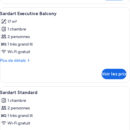
le
Smart
type
Afficher
Une chambre à coucher comprenant un l
16
de
Sardart Executive Balcony
toutes
chambre
17 m²
Junior
les
Suite
1 chambre
photos
Smart
pour
2 personnes
ce
1 très grand lit
type
Wi-Fi gratuit
de
Plus
Plus de détails
chambre :
de
Sardart
détails
Voir les prix
sur
Executive
le
Balcony
type
Afficher
Un lit bien fait, avec une tête de lit e
4
de
Sardart Standard
toutes
chambre
1 chambre
Sardart
les
Executive
2 personnes
photos
Balcony
pour
1 très grand lit
ce
Wi-Fi gratuit
type