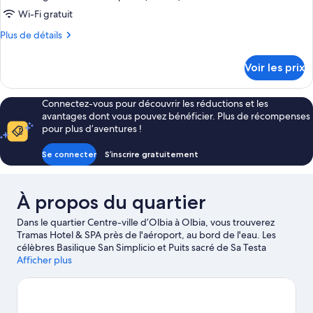
ce
Wi-Fi gratuit
type
Plus
Plus de détails
de
de
chambre :
détails
Voir les prix
sur
Appartement
le
Ville,
type
Connectez-vous pour découvrir les réductions et les
1
de
avantages dont vous pouvez bénéficier. Plus de récompenses
chambre
très
pour plus d’aventures !
Appartement
grand
Ville,
Se connecter
S’inscrire gratuitement
lit
1
et
très
grand
1
À propos du quartier
lit
canapé-
et
lit
Dans le quartier Centre-ville d’Olbia à Olbia, vous trouverez
1
Tramas Hotel & SPA près de l'aéroport, au bord de l'eau. Les
canapé-
célèbres Basilique San Simplicio et Puits sacré de Sa Testa
lit
figurent certes parmi les immanquables, mais si un minimum
Afficher plus
d'action est à l'ordre du jour, optez pour l'emblématique Port
d'Olbia. Pensez également à ajouter Église de Saint-Paul-
l'Apôtre et Nuraghe Riu Mulinu à votre liste de choses à voir. La
région fera résolument le bonheur des amateurs de sport