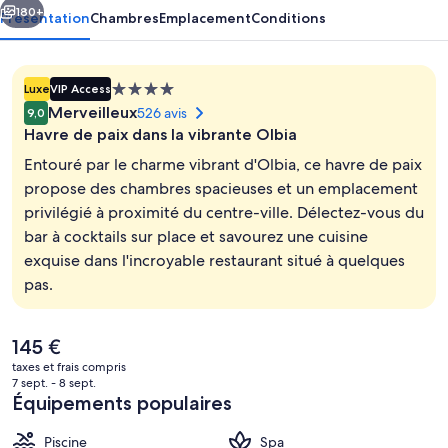
180+
Présentation
Chambres
Emplacement
Conditions
Hébergement
Luxe
VIP Access
4.0 étoiles
Merveilleux
526 avis
9,0
Havre de paix dans la vibrante Olbia
Entouré par le charme vibrant d'Olbia, ce havre de paix
propose des chambres spacieuses et un emplacement
privilégié à proximité du centre-ville. Délectez-vous du
Petit déjeuner buffet servi tous les j
bar à cocktails sur place et savourez une cuisine
exquise dans l'incroyable restaurant situé à quelques
pas.
Le
145 €
prix
taxes et frais compris
actuel
7 sept. - 8 sept.
est
Équipements populaires
de
145 €.
Piscine
Spa