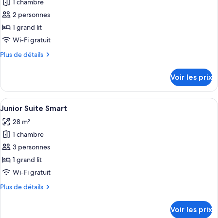
Junior
1 chambre
photos
Suite
pour
2 personnes
ce
1 grand lit
type
Wi-Fi gratuit
de
Plus
Plus de détails
chambre :
de
Double
détails
Voir les prix
sur
Smart
le
type
Afficher
Un lit à baldaquin avec une tête de li
25
de
Junior Suite Smart
toutes
chambre
28 m²
Double
les
Smart
1 chambre
photos
pour
3 personnes
ce
1 grand lit
type
Wi-Fi gratuit
de
Plus
Plus de détails
chambre :
de
Junior
détails
Voir les prix
sur
Suite