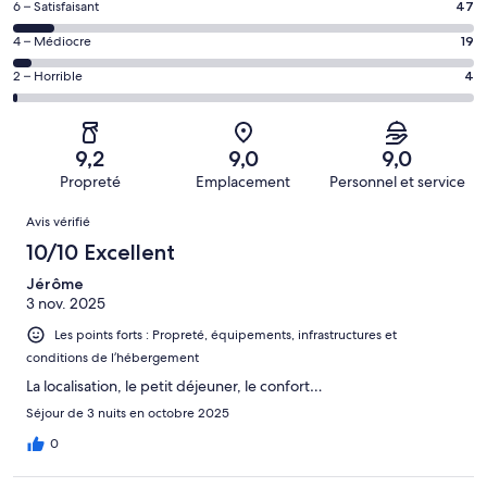
de 10
Note
6 – Satisfaisant
47
voyageurs
(Excellent),
des
de 8
Note
4 – Médiocre
19
d’après 314 avis
voyageurs
(Bien),
des
sur 526.
de 6
Note
2 – Horrible
4
d’après 142 avis
voyageurs
(Satisfaisant),
des
sur 526.
de 4
d’après 47 avis
voyageurs
(Médiocre),
sur 526.
de 2
d’après 19 avis
9,2
9,0
9,0
(Horrible),
sur 526.
Propreté
Emplacement
Personnel et service
d’après 4 avis
Avis
sur 526.
Avis vérifié
10/10 Excellent
Jérôme
3 nov. 2025
Les points forts : Propreté, équipements, infrastructures et
conditions de l’hébergement
La localisation, le petit déjeuner, le confort…
Séjour de 3 nuits en octobre 2025
0