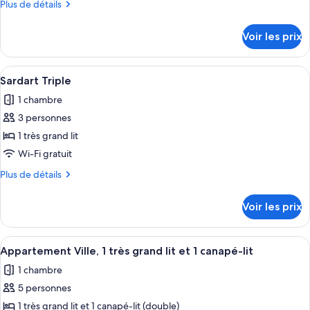
Plus
Plus de détails
de
de
chambre :
détails
Voir les prix
sur
Sardart
le
Standard
type
Afficher
Une chambre d’hôtel avec deux lits, une
12
de
Sardart Triple
toutes
chambre
1 chambre
Sardart
les
Standard
3 personnes
photos
pour
1 très grand lit
ce
Wi-Fi gratuit
type
Plus
Plus de détails
de
de
chambre :
détails
Voir les prix
sur
Sardart
le
Triple
type
Afficher
Un salon moderne avec une table ronde
1
de
Appartement Ville, 1 très grand lit et 1 canapé-lit
toutes
chambre
1 chambre
Sardart
les
Triple
5 personnes
photos
pour
1 très grand lit et 1 canapé-lit (double)