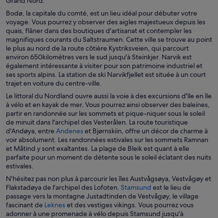
Grand Nord.
Bodø, la capitale du comté, est un lieu idéal pour débuter votre
voyage. Vous pourrez y observer des aigles majestueux depuis les
quais, flâner dans des boutiques d'artisanat et contempler les
magnifiques courants du Saltstraumen. Cette ville se trouve au point
le plus au nord de la route côtière Kystriksveien, qui parcourt
environ 650kilomètres vers le sud jusqu'à Steinkjer. Narvik est
également intéressante à visiter pour son patrimoine industriel et
ses sports alpins. La station de ski Narvikfjellet est située à un court
trajet en voiture du centre-ville.
Le littoral du Nordland ouvre aussi la voie à des excursions d'île en île
à vélo et en kayak de mer. Vous pourrez ainsi observer des baleines,
partir en randonnée sur les sommets et pique-niquer sous le soleil
de minuit dans l'archipel des Vesterålen. La route touristique
S
d'Andøya, entre
Andenes
et Bjørnskiin, offre un décor de charme à
’
voir absolument. Les randonnées estivales sur les sommets Ramnan
o
et Måtind y sont exaltantes. La plage de Bleik est quant à elle
u
parfaite pour un moment de détente sous le soleil éclatant des nuits
v
estivales.
r
N'hésitez pas non plus à parcourir les îles Austvågsøya, Vestvågøy et
e
S
Flakstadøya de l'archipel des Lofoten.
Stamsund
est le lieu de
d
’
passage vers la montagne Justadtinden de Vestvågøy, le village
a
S
o
fascinant de
Leknes
et des vestiges vikings. Vous pourrez vous
n
’
u
adonner à une promenade à vélo depuis Stamsund jusqu'à
s