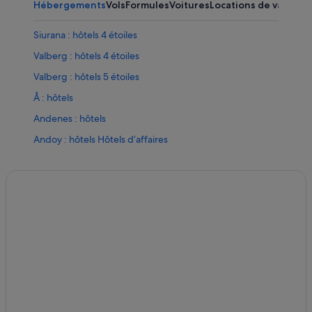
Hébergements
Vols
Formules
Voitures
Locations de vacance
Siurana : hôtels 4 étoiles
Valberg : hôtels 4 étoiles
Valberg : hôtels 5 étoiles
Å : hôtels
Andenes : hôtels
Andoy : hôtels Hôtels d’affaires
Bodø : hôtels Thon Hotels
Bodø : hôtels
Evenes : hôtels
Fredvang : Complexes hôteliers
Glomfjord : hôtels Hôtels avec parking
Hamnøya : Chambres d’hôtes
Hamnøya : Complexes hôteliers
Leknes : hôtels