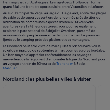
o
v
Henningsvær, sur Austvågøya. Le majestueux Trollfjorden forme
u
u
r
quant à lui une frontière spectaculaire entre Vesterålen et Lofoten.
n
v
e
Au sud, l'archipel de Vega, au large du Helgeland, abrite des plages
e
r
d
de sable et de superbes sentiers de randonnée près de sites de
n
e
a
nidification de nombreuses espèces d'oiseaux. Si vous vous
o
d
n
aventurez vers l'intérieur des terres, vous pourrez également
u
a
s
explorer le parc national de Saltfjellet-Svartisen, parsemé de
v
n
u
monuments du peuple same et parfait pour la marche parmi les
e
s
n
fjords ou le camping près des glaciers et des montagnes.
l
u
e
l
Le Nordland peut être visité de mai à juillet si l'on souhaite voir le
n
n
e
soleil de minuit, ou de septembre à mars pour les aurores boréales.
e
o
f
Un bon moyen d'apprécier confortablement les paysages
n
u
e
merveilleux de la région est d'emprunter la ligne du Nordland pour
o
v
n
S
un voyage en train de 10heures de
Trondheim
à Bodø.
u
e
ê
’
Masquer
v
l
t
o
e
l
r
u
l
e
Nordland : les plus belles villes à visiter
e
v
l
f
r
e
e
e
f
n
d
e
ê
a
n
t
n
ê
r
s
t
e