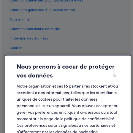
Conditions générales d’utilisation de One Key™
Conditions générales d’utilisation Abritel
Accessibilité
Comment fonctionne notre site
Protection des données
Cookies
Conditions générales d'utilisation
Nous prenons à coeur de protéger
Mentions légales / Nous contacter
vos données
Directives de contenu et signalement de contenus
Notre organisation et ses
16
partenaires stockent et/ou
Aide
accèdent à des informations, telles que les identifiants
uniques de cookies pour traiter les données
Assistance
personnelles, sur un appareil. Vous pouvez accepter ou
Annuler votre vol
gérer vos préférences en cliquant ci-dessous ou à tout
moment sur la page de la politique de confidentialité.
Annuler une réservation d'hôtel ou de location de vacances
Ces préférences seront signalées à nos partenaires et
Délais de remboursement
n’affecteront pas les données de navigation.