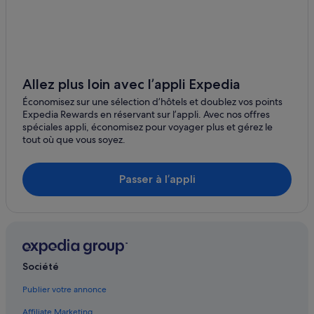
Mo i Rana : hôtels
Mosjøen : hôtels Hôtels pas chers
Moskenes : hôtels
Narvik : hôtels
Allez plus loin avec l’appli Expedia
Narvik : Pousadas
Économisez sur une sélection d’hôtels et doublez vos points
Expedia Rewards en réservant sur l’appli. Avec nos offres
Narvik : Complexes hôteliers
spéciales appli, économisez pour voyager plus et gérez le
tout où que vous soyez.
Nesna : Appart’hôtels
Nesna : Chambres d’hôtes
Passer à l’appli
Nesna : hôtels
Nesna : Résidences de vacances
Siurana : Complexes hôteliers
Sortland : hôtels
Société
Valberg : Maison d’hôtes
Valberg : hôtels Hôtels de luxe
Publier votre annonce
Valberg : hôtels Hôtels au ski
Affiliate Marketing