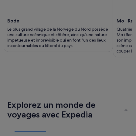
Bodø
Mo i Ra
Le plus grand village de la Norvège du Nord possède
Quatrième
une culture océanique et côtière, ainsi qu'une nature
Mo i Rana,
impétueuse et imprévisible qui en font l'un des lieux
son import
incontournables du littoral du pays.
scène cult
couper le 
Explorez un monde de
voyages avec Expedia