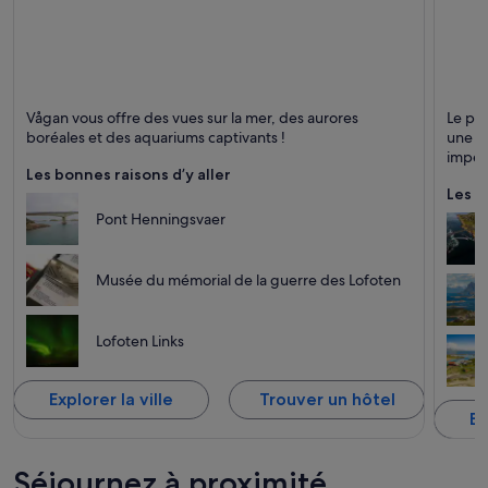
u
r
n
e
e
n
o
Vågan
Bodø
u
Vågan vous offre des vues sur la mer, des aurores
Le pl
v
Ferries et bateaux, Mer et Aurore boréale
Ports, 
boréales et des aquariums captivants !
une cu
e
impétu
l
Les bonnes raisons d’y aller
incont
l
Les b
e
Pont Henningsvaer
f
e
n
Musée du mémorial de la guerre des Lofoten
ê
t
r
Lofoten Links
e
Explorer la ville
Trouver un hôtel
Ex
Séjournez à proximité