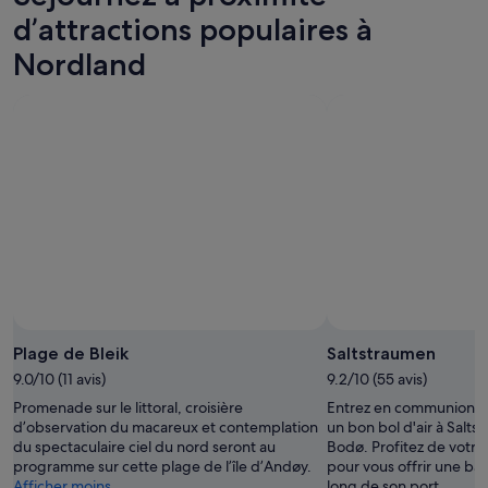
d’attractions populaires à
Nordland
Plage de Bleik
Saltstraumen
9.0/10 (11 avis)
9.2/10 (55 avis)
Promenade sur le littoral, croisière
Entrez en communion av
d’observation du macareux et contemplation
un bon bol d'air à Salt
du spectaculaire ciel du nord seront au
Bodø. Profitez de votre 
programme sur cette plage de l’île d’Andøy.
pour vous offrir une bal
Afficher moins
long de son port.