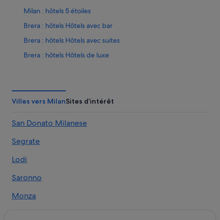
Milan : hôtels 5 étoiles
Brera : hôtels Hôtels avec bar
Brera : hôtels Hôtels avec suites
Brera : hôtels Hôtels de luxe
Brera : hôtels Hôtels pour faire du shopping
Brera : hôtels Hôtels d’aventure
Brera : hôtels Hôtels pas chers
Villes vers Milan
Sites d’intérêt
Brera : hôtels
San Donato Milanese
Castello Sforzesco : hôtels à proximité
Segrate
Cathédrale de Milan : hôtels à proximité
Centre de Milan : hôtels Hôtels avec bar
Lodi
Centre de Milan : hôtels Hôtels avec piscine
Saronno
Centre de Milan : hôtels Hôtels d’affaires
Monza
Centre de Milan : hôtels Hôtels de luxe
Rho
Centre de Milan : hôtels Hôtels LGBTQIA+ friendly