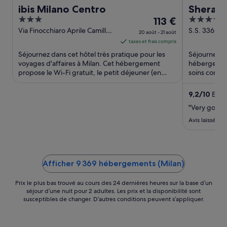
ibis Milano Centro
Sherato
3
Le
4
113 €
Airport
out
prix
out
Via Finocchiaro Aprile Camillo 2
S.S. 336 Fe
Center
20 août - 21 août
Milan MI
of
est
of
taxes et frais compris
5
de 113 €
5
Séjournez dans cet hôtel très pratique pour les
Séjournez da
par
voyages d'affaires à Milan. Cet hébergement
hébergemen
propose le Wi-Fi gratuit, le petit déjeuner (en
nuit
soins comple
supplément) et une ...
et un service
du 20
août
9,2
/
10
Extra
au 21
"Very good 
août.
Avis laissé le 
Afficher 9 369 hébergements (Milan)
Prix le plus bas trouvé au cours des 24 dernières heures sur la base d’un
séjour d’une nuit pour 2 adultes. Les prix et la disponibilité sont
susceptibles de changer. D’autres conditions peuvent s’appliquer.