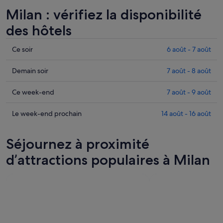
Milan : vérifiez la disponibilité
des hôtels
Consulter
Ce soir
6 août - 7 août
les
prix
Consulter
Demain soir
7 août - 8 août
à
les
Milan
prix
Consulter
Ce week-end
7 août - 9 août
pour
à
les
cette
Milan
prix
Consulter
Le week-end prochain
14 août - 16 août
nuit,
pour
à
les
6
demain
Milan
prix
Séjournez à proximité
août
soir,
pour
à
-
7
ce
Milan
d’attractions populaires à Milan
7
août
week-
pour
août
-
end,
le
8
7
week-
août
août
end
-
prochain,
9
14