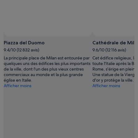
août
août
-
16
août
Piazza del Duomo
Cathédrale de Mila
9.4/10 (12 832 avis)
9.6/10 (12 116 avis)
La principale place de Milan est entourée par
Cet édifice religieux, l
quelques uns des édifices les plus importants
toute l'Italie après la Ba
de la ville, dont l'un des plus vieux centres
Rome, s'érige en plein c
commerciaux au monde et la plus grande
Une statue de la Vierge 
église en Italie.
d'or y protège la ville.
Afficher moins
Afficher moins