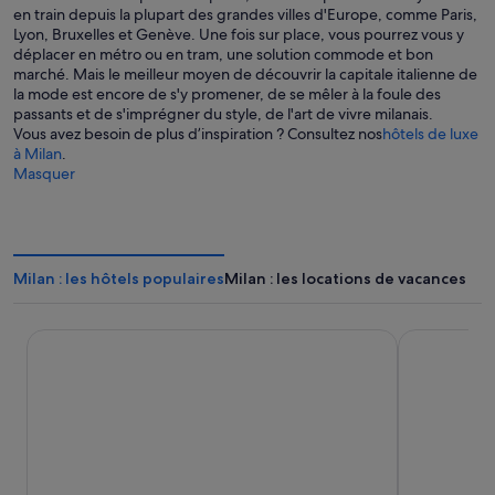
en train depuis la plupart des grandes villes d'Europe, comme Paris,
Lyon, Bruxelles et Genève. Une fois sur place, vous pourrez vous y
déplacer en métro ou en tram, une solution commode et bon
marché. Mais le meilleur moyen de découvrir la capitale italienne de
la mode est encore de s'y promener, de se mêler à la foule des
passants et de s'imprégner du style, de l'art de vivre milanais.
Vous avez besoin de plus d’inspiration ? Consultez nos
hôtels de luxe
à Milan
.
Masquer
Milan : les hôtels populaires
Milan : les locations de vacances
ibis Milano Centro
Sheraton Mi