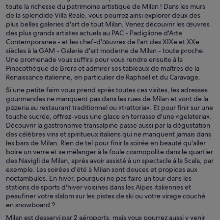
toute la richesse du patrimoine artistique de Milan ! Dans les murs
de la splendide Villa Reale, vous pourrez ainsi explorer deux des
plus belles galeries d'art de tout Milan. Venez découvrir les œuvres
des plus grands artistes actuels au PAC - Padiglione d'Arte
Contemporanea - et les chef-d'œuvres de l'art des XIXe et XXe
siècles à la GAM - Galerie d'art moderne de Milan - toute proche.
Une promenade vous suffira pour vous rendre ensuite à la
Pinacothèque de Brera et admirer ses tableaux de maîtres de la
Renaissance italienne, en particulier de Raphaël et du Caravage.
Si une petite faim vous prend après toutes ces visites, les adresses
gourmandes ne manquent pas dans les rues de Milan et vont de la
pizzeria au restaurant traditionnel ou «trattoria». Et pour finir sur une
touche sucrée, offrez-vous une glace en terrasse d'une «gelateria».
Découvrir la gastronomie transalpine passe aussi par la dégustation
des célèbres vins et spiritueux italiens qui ne manquent jamais dans
les bars de Milan. Rien de tel pour finir la soirée en beauté qu'aller
boire un verre et se mélanger à la foule cosmopolite dans le quartier
des Navigli de Milan, après avoir assisté à un spectacle à la Scala, par
exemple. Les soirées d'été à Milan sont douces et propices aux
noctambules. En hiver, pourquoi ne pas faire un tour dans les
stations de sports d'hiver voisines dans les Alpes italiennes et
peaufiner votre slalom sur les pistes de ski ou votre virage couché
en snowboard ?
Milan est desservi par 2 aéroports, mais vous pourrez aussi y venir