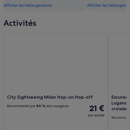
Afficher les hébergements
Afficher les hébergeme
Activités
City Sightseeing Milan Hop-on Hop-off
Excursion 
City Sightseeing Milan Hop-on Hop-off
Excursio
Lugano d
21 €
Recommandé par
80 %
des voyageurs
croisièr
par adulte
Recomman