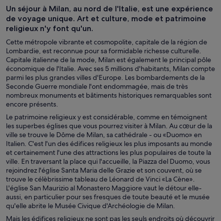
Un séjour à Milan, au nord de l'Italie, est une expérience
de voyage unique. Art et culture, mode et patrimoine
religieux n'y font qu'un.
Cette métropole vibrante et cosmopolite, capitale de la région de
Lombardie, est reconnue pour sa formidable richesse culturelle.
Capitale italienne de la mode, Milan est également le principal pôle
économique de l'Italie. Avec ses 5 millions d'habitants, Milan compte
parmi les plus grandes villes d'Europe. Les bombardements de la
Seconde Guerre mondiale l'ont endommagée, mais de très
nombreux monuments et bâtiments historiques remarquables sont
encore présents.
Le patrimoine religieux y est considérable, comme en témoignent
les superbes églises que vous pourrez visiter à Milan. Au cœur de la
ville se trouve le Dôme de Milan, sa cathédrale - ou «Duomo» en
Italien. C'est l'un des édifices religieux les plus imposants au monde
et certainement l'une des attractions les plus populaires de toute la
ville. En traversant la place qui l'accueille, la Piazza del Duomo, vous
rejoindrez l'église Santa Maria delle Grazie et son couvent, où se
trouve le célèbrissime tableau de Léonard de Vinci «La Cène».
L'église San Maurizio al Monastero Maggiore vaut le détour elle-
aussi, en particulier pour ses fresques de toute beauté et le musée
qu'elle abrite le Musée Civique d'Archéologie de Milan.
Mais les édifices religieux ne sont pas les seuls endroits où découvrir