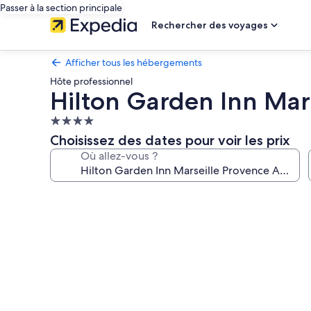
Passer à la section principale
Rechercher des voyages
Afficher tous les hébergements
Hôte professionnel
Hilton Garden Inn Mars
Hébergement
4.0 étoiles
Choisissez des dates pour voir les prix
Où allez-vous ?
Galerie
photos
de
l’hébergement
Hilton
Garden