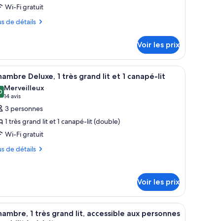
our
Wi-Fi gratuit
e
us
us de détails
ype
tails
e
Voir les prix
r
hambre :
oom,
pe
reaux blancs, un espace douche et des toilettes.
fficher
Une chambre d’hôtel avec un grand lit, un can
5
ambre Deluxe, 1 très grand lit et 1 canapé-lit
outes
ambre
ing
Merveilleux
om,
s
0
,0 sur 10
(14 avis)
14 avis
ed
hotos
3 personnes
ng
our
ed
1 très grand lit et 1 canapé-lit (double)
e
Wi-Fi gratuit
ype
us
e
us de détails
hambre :
tails
hambre
r
Voir les prix
eluxe,
pe
rès
l’extérieur grâce à de grandes fenêtres.
, un canapé, une table basse, une chaise et une lampe.
fficher
Une chambre d’hôtel comprenant un lit, une tê
ambre
2
ambre, 1 très grand lit, accessible aux personnes
rand
outes
ambre