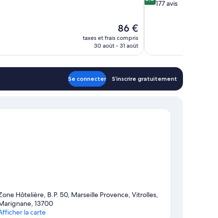
sur
177 avis
10,
Excellent,
Le
86 €
177 avis
nouveau
taxes et frais compris
prix
30 août - 31 août
est
de
86 €
Se connecter
S’inscrire gratuitement
Zone Hôtelière, B.P. 50, Marseille Provence, Vitrolles,
Marignane, 13700
Afficher la carte