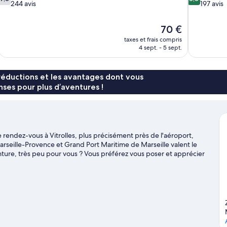
sur
sur
244 avis
197 avis
10,
10,
Bien,
Excellent,
Le
70 €
244 avis
197 avis
nouveau
taxes et frais compris
prix
4 sept. - 5 sept.
est
de
70 €
réductions et les avantages dont vous
ses pour plus d’aventures !
rendez-vous à Vitrolles, plus précisément près de l'aéroport,
rseille-Provence et Grand Port Maritime de Marseille valent le
enture, très peu pour vous ? Vous préférez vous poser et apprécier
es non moins emblématiques Plages du Prado et Parc national des
ervez vos places à l'illustre Stade Vélodrome.
Consultez notre