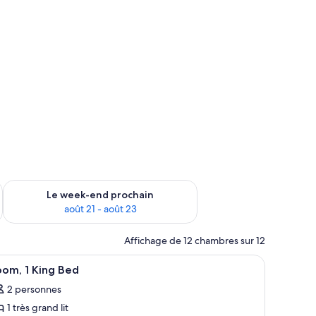
-end août 14 - août 16
Vérifier la disponibilité pour le week-end prochain août 21 - 
Le week-end prochain
août 21 - août 23
Affichage de 12 chambres sur 12
 lit, des tables de chevet, un bureau et une chaise.
fficher
Une chambre d’hôtel avec un lit, un bureau, u
5
om, 1 King Bed
outes
2 personnes
s
1 très grand lit
hotos