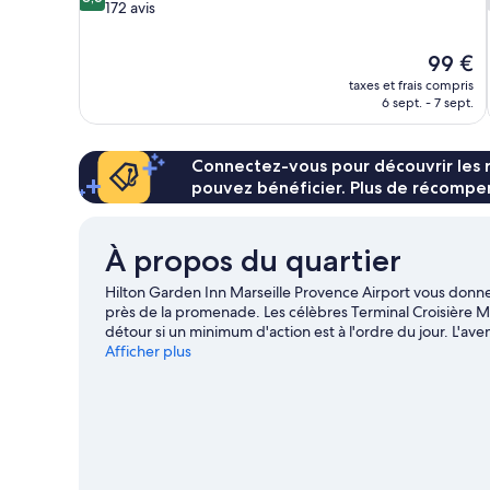
sur
172 avis
10,
Excellent,
Le
99 €
172 avis
nouveau
taxes et frais compris
prix
6 sept. - 7 sept.
est
de
99 €
Connectez-vous pour découvrir les 
pouvez bénéficier. Plus de récompen
À propos du quartier
Hilton Garden Inn Marseille Provence Airport vous donne 
près de la promenade. Les célèbres Terminal Croisière Ma
détour si un minimum d'action est à l'ordre du jour. L'av
la beauté naturelle des lieux ? Partez à la découverte d
Afficher plus
Calanques. Envie de vibrer devant une belle affiche ? Rés
guide de voyage sur Vitrolles