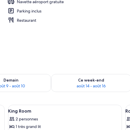
Navette aéroport gratuite
Parking inclus
Restaurant
sponibilité pour demain août 9 - août 10
Vérifier la disponibilité pour ce week
Demain
Ce week-end
oût 9 - août 10
août 14 - août 16
avec un lit, des tables de chevet, un bureau et une chaise.
Afficher
Une chambre à coucher moderne avec un
A
2
King Room
Ro
toutes
t
2 personnes
les
le
1 très grand lit
photos
p