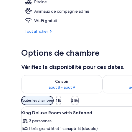
Piscine
Animaux de compagnie admis
Restaurant
Wi-Fi gratuit
Tout afficher
Options de chambre
Vérifiez la disponibilité pour ces dates.
Vérifier la disponibilité pour ce soir août 8 - août 9
Vérifier la di
Ce soir
août 8 - août 9
a
Filtres
Toutes les chambres
1 lit
2 lits
disponibles
Afficher
Une chambre à coucher moderne 
pour
1
King Deluxe Room with Sofabed
toutes
les
3 personnes
les
chambres
1 très grand lit et 1 canapé-lit (double)
photos