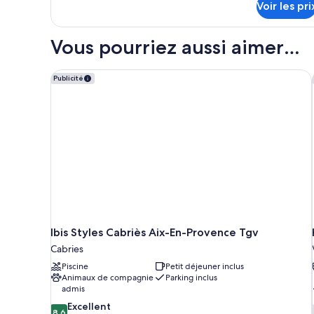
Chambre
Voir les pri
sur
Supérieure,
le
type
1
Vous pourriez aussi aimer…
de
très
chambre
grand
Chambre
Ibis Styles Cabriès Aix-En-Provence Tgv
Publicité
lit
Supérieure,
1
très
grand
lit
Ibis Styles Cabriès Aix-En-Provence Tgv
Cabries
Piscine
Petit déjeuner inclus
Animaux de compagnie
Parking inclus
admis
8.6
Excellent
8,6