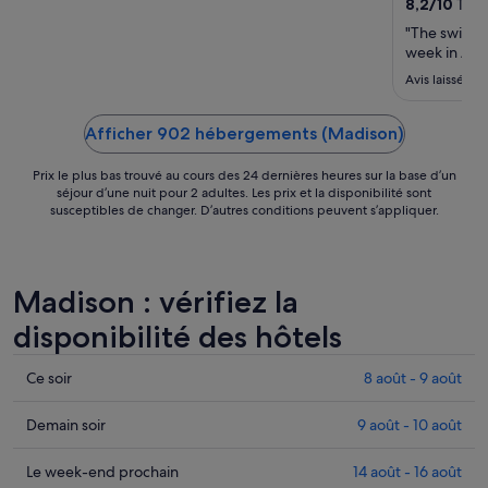
août
8,2
/
10
Très 
au 16
"The swimmi
août.
week in Aug
Avis laissé le
Afficher 902 hébergements (Madison)
Prix le plus bas trouvé au cours des 24 dernières heures sur la base d’un
séjour d’une nuit pour 2 adultes. Les prix et la disponibilité sont
susceptibles de changer. D’autres conditions peuvent s’appliquer.
Madison : vérifiez la
disponibilité des hôtels
Consulter
Ce soir
8 août - 9 août
les
prix
Consulter
Demain soir
9 août - 10 août
à
les
Madison
prix
Consulter
Le week-end prochain
14 août - 16 août