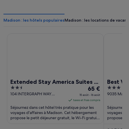
Madison : les hôtels populaires
Madison : les locations de vacan
Extended Stay America Suites - Huntsville - Madison
Best Wester
Extended Stay America Suites -
Best We
2.5
Le
3
Huntsville - Madison
65 €
Huntsvil
out
prix
out
104 INTERGRAPH WAY
9035 Madis
15 août - 16 août
Madison AL
Madison AL
of
est
of
taxes et frais compris
5
de 65 €
5
Séjournez dans cet hôtel très pratique pour les
Séjournez da
par
voyages d'affaires à Madison. Cet hébergement
voyages d'a
propose le petit déjeuner gratuit, le Wi-Fi gratuit
nuit
propose le p
et un parking ...
et un parking
du 15