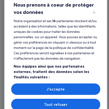
Hollywood : Maison d’hôtes
Nous prenons à coeur de protéger
Mentions légales / Nous contacter
Hollywood : hôtels Hôtels pas chers
vos données
Directives de contenu et signalement de contenus
Hollywood : hôtels
Notre organisation et ses
16
partenaires stockent et/ou
Aéroport international de Huntsville : hôtels à proximité
Aide
accèdent à des informations, telles que les identifiants
Houston : Appart’hôtels
uniques de cookies pour traiter les données
Assistance
personnelles, sur un appareil. Vous pouvez accepter ou
Houston : Maison d’hôtes
Annuler votre vol
gérer vos préférences en cliquant ci-dessous ou à tout
Houston : hôtels Hôtels de plage
moment sur la page de la politique de confidentialité.
Annuler une réservation d'hôtel ou de location de vacances
Houston : hôtels Hôtels de luxe
Ces préférences seront signalées à nos partenaires et
Délais de remboursement
n’affecteront pas les données de navigation.
Houston : hôtels Hôtels pas chers
Utiliser un bon de réduction Expedia
Nos équipes ainsi que nos partenaires
Houston : hôtels
externes, traitent des données selon les
Documents de voyage internationaux
Houston : Motels
finalités suivantes :
Huntsville : hôtels
Utiliser des données de géolocalisation précises. Analyser
activement les caractéristiques de l’appareil pour
J'accepte
Huntsville : Lodges
l’identification. Stocker et/ou accéder à des informations
Parmi les moyens de paiement acceptés sur expedia.fr figurent :
Huntsville : Palaces
sur un appareil. Publicités et contenu personnalisés,
American Express, Diner’s Club International, Mastercard, Visa, Visa
mesure de performance des publicités et du contenu,
Electron, CartaSi, Carte Bleue, PayPal et Eurocard.
Laceys Spring : Chambres d’hôtes
Tout refuser
études d’audience et développement de services.
© 2026 Expedia, Inc., une entreprise d’Expedia Group. Tous droits