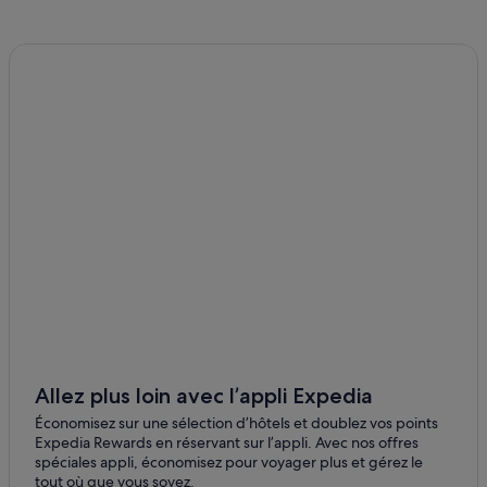
Athens : Appart’hôtels
Athens : hôtels Hôtels acceptant les animaux de
compagnie
Athens : hôtels Hôtels avec concierge
Athens : hôtels Hôtels de plage
Athens : hôtels Hôtels de luxe
Athens : hôtels Hôtels LGBTQIA+ friendly
Athens : hôtels Hôtels historiques
Athens : hôtels Hôtels avec parc aquatique
Athens : hôtels Hôtels avec centre de fitness
Athens : hôtels Hôtels avec spa
Athens : hôtels Hôtels avec bains à remous
Allez plus loin avec l’appli Expedia
Athens : hôtels Hôtels pas chers
Économisez sur une sélection d’hôtels et doublez vos points
Athens : hôtels
Expedia Rewards en réservant sur l’appli. Avec nos offres
Athens : Maisons de ville
spéciales appli, économisez pour voyager plus et gérez le
tout où que vous soyez.