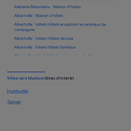
Alabama Mountains : Maison d’hôtes
Albertville : Maison d’hôtes
Albertville : hôtels Hôtels acceptant les animaux de
compagnie
Albertville : hôtels Hôtels de luxe
Albertville : hôtels Hôtels familiaux
Albertville : hôtels Hôtels avec centre de fitness
Albertville : hôtels Hôtels avec spa
Albertville : hôtels Hôtels pas chers
Villes vers Madison
Sites d’intérêt
Albertville : hôtels Hôtels au ski
Huntsville
Albertville : hôtels
Anderson : Appart’hôtels
Tanner
Arab : hôtels Hôtels d’affaires
Arab : hôtels Hôtels romantiques
Arab : hôtels