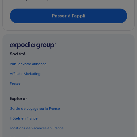
Bremen : Appart’hôtels
Bremen : hôtels
Passer à l’appli
Cleveland : Appart’hôtels
Cleveland : hôtels Hôtels pas chers
Crane Hill : hôtels
Decatur : Appart’hôtels
Société
Dodge City : hôtels
Publier votre annonce
Egypt : hôtels Hôtels avec piscine
Affiliate Marketing
Egypt : hôtels Hôtels pas chers
Egypt : hôtels
Presse
Egypt : Motels
Explorer
Eva : Appart’hôtels
Guide de voyage sur la France
Eva : hôtels Hôtels avec piscine
Hôtels en France
Eva : hôtels Hôtels de luxe
Locations de vacances en France
Eva : hôtels Hôtels pas chers