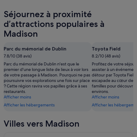
pour
à
les
cette
Madison
prix
Séjournez à proximité
nuit,
pour
à
8
demain
Madison
d’attractions populaires à
août
soir,
pour
Madison
-
9
le
9
août
week-
août
-
end
Parc du mémorial de Dublin
Toyota Field
10
prochain,
7.8/10 (38 avis)
8.2/10 (48 avis)
août
14
Parc du mémorial de Dublin n'est que le
Profitez de votre séjou
août
premier d'une longue liste de lieux à voir lors
assister à un événement 
-
de votre passage à Madison. Pourquoi ne pas
détour par Toyota Field.
16
poursuivre vos explorations une fois sur place
escapade au cœur de ce
août
? Cette région ravira vos papilles grâce à ses
familles pour découvrir 
restaurants.
environs.
Afficher moins
Afficher moins
Afficher les hébergements
Afficher les hébergeme
Villes vers Madison