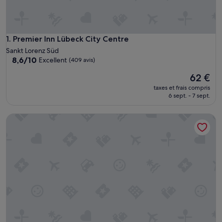
Premier Inn Lübeck City Centre
1. Premier Inn Lübeck City Centre
Sankt Lorenz Süd
8.6
8,6/10
Excellent
(409 avis)
sur
Le
62 €
10,
nouveau
Excellent,
taxes et frais compris
prix
(409 avis)
6 sept. - 7 sept.
est
de
H+ Hotel Lübeck
62 €