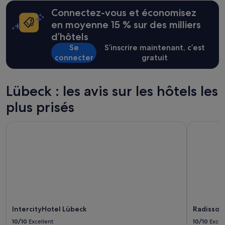
p
24 dernières
é
Connectez-vous et économisez
heures
.
sur
en moyenne 15 % sur des milliers
B
la
d’hôtels
o
base
n
Se
S’inscrire maintenant, c’est
d’un
p
connecter
gratuit
séjour
e
d’une
t
nuit
i
pour
Lübeck : les avis sur les hôtels les
t
2 adultes.
-
plus prisés
Les
d
prix
é
et
IntercityHotel Lübeck
Radisson B
j
la
e
disponibilité
u
sont
n
susceptibles
e
de
r
changer.
c
Des
o
conditions
m
supplémentaires
p
IntercityHotel Lübeck
Radisson
peuvent
l
s’appliquer.
10/10
Excellent
10/10
Excel