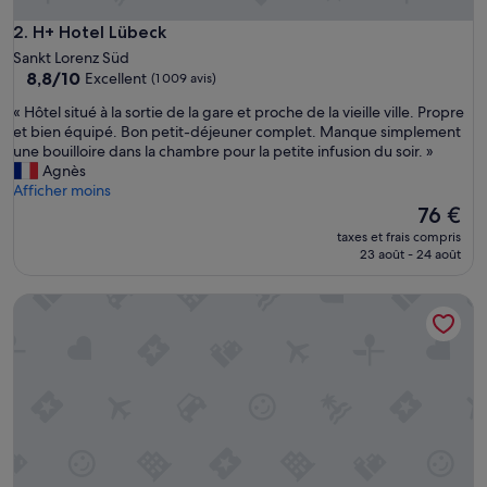
H+ Hotel Lübeck
2. H+ Hotel Lübeck
Sankt Lorenz Süd
8.8
8,8/10
Excellent
(1 009 avis)
sur
«
« Hôtel situé à la sortie de la gare et proche de la vieille ville. Propre
10,
H
et bien équipé. Bon petit-déjeuner complet. Manque simplement
Excellent,
ô
une bouilloire dans la chambre pour la petite infusion du soir. »
(1 009 avis)
t
Agnès
e
Afficher moins
l
Le
76 €
s
nouveau
taxes et frais compris
i
prix
23 août - 24 août
t
est
u
de
Motel One Lübeck
é
76 €
à
l
a
s
o
r
t
i
e