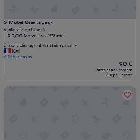
d
e
l
a
Motel One Lübeck
3. Motel One Lübeck
g
Vieille ville de Lübeck
a
9.0
9,0/10
Merveilleux
(473 avis)
r
sur
e
«
« Top ! Jolie, agréable et bien placé. »
10,
e
T
Kati
Merveilleux,
t
o
Afficher moins
(473 avis)
p
p
Le
90 €
r
!
nouveau
taxes et frais compris
o
J
prix
6 sept. - 7 sept.
c
o
est
h
l
de
B&B HOTEL Lübeck-Hbf
e
i
90 €
d
e
e
,
l
a
a
g
v
r
i
é
e
a
i
b
l