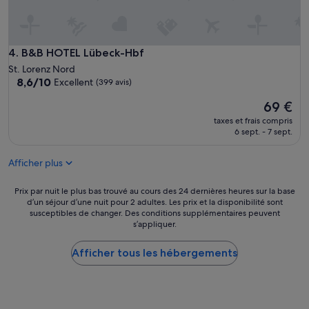
l
l
e
e
e
v
t
i
b
B&B HOTEL Lübeck-Hbf
4. B&B HOTEL Lübeck-Hbf
l
i
St. Lorenz Nord
l
e
8.6
8,6/10
Excellent
(399 avis)
e
n
sur
.
p
Le
69 €
10,
P
l
nouveau
Excellent,
taxes et frais compris
r
a
prix
(399 avis)
6 sept. - 7 sept.
o
c
est
p
é
de
r
.
Afficher plus
69 €
e
»
e
Prix
Prix par nuit le plus bas trouvé au cours des 24 dernières heures sur la base
t
d’un séjour d’une nuit pour 2 adultes. Les prix et la disponibilité sont
par
b
susceptibles de changer. Des conditions supplémentaires peuvent
nuit
i
s’appliquer.
le
e
plus
n
Afficher tous les hébergements
bas
é
trouvé
q
au
u
cours
i
des