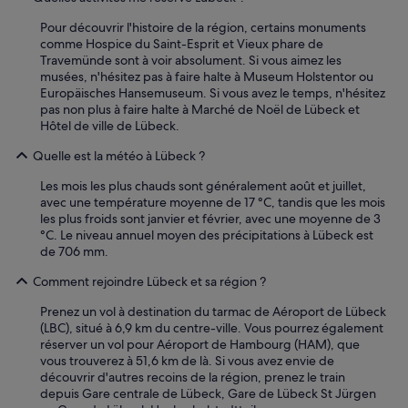
a
p
Pour découvrir l'histoire de la région, certains monuments
e
comme Hospice du Saint-Esprit et Vieux phare de
t
Travemünde sont à voir absolument. Si vous aimez les
i
musées, n'hésitez pas à faire halte à Museum Holstentor ou
t
Europäisches Hansemuseum. Si vous avez le temps, n'hésitez
e
pas non plus à faire halte à Marché de Noël de Lübeck et
i
Hôtel de ville de Lübeck.
n
f
Quelle est la météo à Lübeck ?
u
s
Les mois les plus chauds sont généralement août et juillet,
i
avec une température moyenne de 17 °C, tandis que les mois
o
les plus froids sont janvier et février, avec une moyenne de 3
n
°C. Le niveau annuel moyen des précipitations à Lübeck est
d
de 706 mm.
u
Comment rejoindre Lübeck et sa région ?
s
o
Prenez un vol à destination du tarmac de Aéroport de Lübeck
i
(LBC), situé à 6,9 km du centre-ville. Vous pourrez également
r
réserver un vol pour Aéroport de Hambourg (HAM), que
.
vous trouverez à 51,6 km de là. Si vous avez envie de
»
découvrir d'autres recoins de la région, prenez le train
depuis Gare centrale de Lübeck, Gare de Lübeck St Jürgen