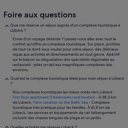
i
l
l
Foire aux questions
o
i
Que me réserve un séjour auprès d'un complexe touristique à
r
Lübeck ?
e
d
Envie d'un voyage détente ? Laissez-vous aller avec tout le
a
confort qu'offre un complexe touristique. Sur place, profitez
n
de tout ce dont vous voulez pour votre séjour, des délicieux
s
repas aux activités et divertissements en tout genre. Apéritif
l
sur le balcon ou dégustation des spécialités régionales au
a
restaurant : jetez un œil aux magnifiques complexes des
c
environs.
h
a
Quel est le complexe touristique idéal pour mon séjour à Lübeck
m
?
b
Nos complexes touristiques les mieux notés vers Lübeck :
r
First floor apartment 3 bedrooms rural location
- À 38,3 km
e
de Lübeck.
Farm vacation on the Baltic Sea
- Complexe
p
touristique très pratique pour les familles. À 41,8 km de
o
Lübeck. Les services et équipements de cet hébergement
u
incluent des chaises longues de plage et un jardin.
r
l
Quelles activités me réserve Lübeck ?