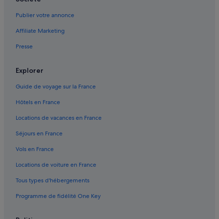
Berlin : hôtels
Publier votre annonce
Berlin : Maisons de ville
Affiliate Marketing
Blunk : hôtels
Presse
Braak : hôtels
Dargow : hôtels
Explorer
Gare centrale de Lübeck : Auberges de jeunesse
Guide de voyage sur la France
Gare centrale de Lübeck : hôtels à proximité
Hôtels en France
Gare Lübeck-Travemünde Skandinavienkai : Lodges
Locations de vacances en France
Gare Lübeck-Travemünde Strand : Agrotourisme
Séjours en France
Gare Lübeck-Travemünde Strand : Pensions
Vols en France
Gare Lübeck-Travemünde Strand : Complexes hôteliers
Locations de voiture en France
Haffkrug : hôtels Hôtels de plage
Tous types d'hébergements
Hamberge : Complexes hôteliers
Programme de fidélité One Key
Koberg : hôtels Hôtels pas chers
Linau : hôtels Hôtels pas chers