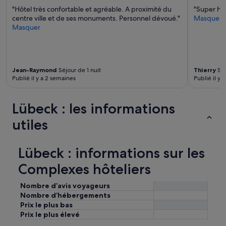
e
"Hôtel très confortable et agréable. A proximité du
"Super hôte
t
centre ville et de ses monuments. Personnel dévoué."
Masquer
.
Masquer
M
a
n
q
u
Jean-Raymond
Séjour de 1 nuit
Thierry
Séj
e
Publié il y a 2 semaines
Publié il y 
s
i
m
Lübeck : les informations
p
l
utiles
e
m
e
Lübeck : informations sur les
n
t
Complexes hôteliers
u
n
Nombre d’avis voyageurs
e
Nombre d’hébergements
b
Prix le plus bas
o
Prix le plus élevé
u