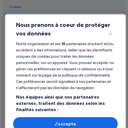
e
Linau : Complexes hôteliers
Cookies
r
v
Lübeck : Auberges de jeunesse
Conditions générales d'utilisation
e
Lübeck : Chambres d’hôtes
Nous prenons à coeur de protéger
i
Mentions légales / Nous contacter
l
Lübeck : Maison d’hôtes
vos données
Directives de contenu et signalement de contenus
l
e
Lübeck : hôtels Hôtels acceptant les animaux de compagnie
Notre organisation et ses
16
partenaires stockent et/ou
u
Aide
Lübeck : Hôtels capsule
accèdent à des informations, telles que les identifiants
x
!
uniques de cookies pour traiter les données
Lübeck : hôtels Hôtels avec parking
Assistance
A
personnelles, sur un appareil. Vous pouvez accepter ou
c
Lübeck : hôtels Hôtels avec piscine
Annuler votre vol
gérer vos préférences en cliquant ci-dessous ou à tout
c
moment sur la page de la politique de confidentialité.
Lübeck : hôtels Hôtels de plage
Annuler une réservation d'hôtel ou de location de vacances
u
Ces préférences seront signalées à nos partenaires et
e
Lübeck : hôtels Hôtels de luxe
Délais de remboursement
i
n’affecteront pas les données de navigation.
l
Lübeck : hôtels Hôtels avec spa
Utiliser un bon de réduction Expedia
Nos équipes ainsi que nos partenaires
c
Lübeck : hôtels Hôtels pas chers
h
externes, traitent des données selon les
Documents de voyage internationaux
a
finalités suivantes :
Lübeck : hôtels
l
e
Utiliser des données de géolocalisation précises. Analyser
Lübeck : Maisons de ville
activement les caractéristiques de l’appareil pour
u
J'accepte
Lübeck : Complexes hôteliers
l’identification. Stocker et/ou accéder à des informations