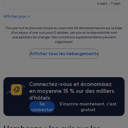
r
e
prix
6 sept. - 7 sept.
e
m
est
,
e
de
t
Afficher plus
n
76 €
r
t
è
i
Prix
Prix par nuit le plus bas trouvé au cours des 24 dernières heures sur la base
s
d
d’un séjour d’une nuit pour 2 adultes. Les prix et la disponibilité sont
par
d
susceptibles de changer. Des conditions supplémentaires peuvent
é
nuit
i
s’appliquer.
a
le
f
l
plus
f
p
Afficher tous les hébergements
bas
i
o
trouvé
c
u
au
i
r
cours
l
u
des
e
n
24 dernières
à
Connectez-vous et économisez
e
heures
t
v
sur
en moyenne 15 % sur des milliers
r
i
la
d’hôtels
o
s
base
u
Se
S’inscrire maintenant, c’est
i
d’un
v
connecter
gratuit
t
séjour
e
e
d’une
r
à
nuit
.
p
pour