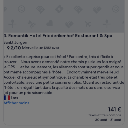
Romantik Hotel Friederikenhof Restaurant & Spa
3. Romantik Hotel Friederikenhof Restaurant & Spa
Sankt Jürgen
9.2
9,2/10
Merveilleux
(282 avis)
sur
«
« Excellente surprise pour cet hôtel ! Par contre, très difficile à
10,
E
trouver... Nous avons demandé notre chemin plusieurs fois malgré
Merveilleux,
x
le GPS ... et heureusement, les allemands sont super gentils et nous
(282 avis)
c
ont même accompagnés à l'hôtel... Endroit vraiment merveilleux!
e
Accueil chaleureux et sympathique. La chambre était très jolie et
l
confortable, avec une petite cuisine en plus. Quant au restaurant de
l
l'hôtel : un régal ! tant dans la qualité des mets que dans le service
e
(et pour un prix raisonnable...
n
Lars
t
Afficher moins
e
Le
141 €
s
nouveau
taxes et frais compris
u
prix
30 août - 31 août
r
est