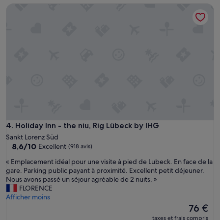
p
de
Holiday Inn - the niu, Rig Lübeck by IHG
r
141 €
i
s
e
p
o
u
r
c
e
t
h
ô
t
Holiday Inn - the niu, Rig Lübeck by IHG
4. Holiday Inn - the niu, Rig Lübeck by IHG
e
Sankt Lorenz Süd
l
8.6
8,6/10
Excellent
(918 avis)
!
sur
P
«
« Emplacement idéal pour une visite à pied de Lubeck. En face de la
10,
a
E
gare. Parking public payant à proximité. Excellent petit déjeuner.
Excellent,
r
m
Nous avons passé un séjour agréable de 2 nuits. »
(918 avis)
c
p
FLORENCE
o
l
Afficher moins
n
a
Le
76 €
t
c
nouveau
taxes et frais compris