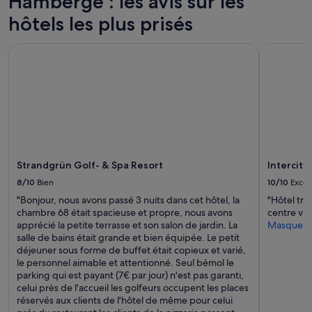
Hamberge : les avis sur les
.
i
2 adultes.
.
e
hôtels les plus prisés
Les
N
d
prix
o
d
et
Strandgrün Golf- & Spa Resort
IntercityH
u
e
la
s
L
disponibilité
a
u
sont
v
b
susceptibles
o
e
de
n
c
changer.
s
k
Des
d
.
conditions
e
E
supplémentaires
Strandgrün Golf- & Spa Resort
Intercity
m
n
peuvent
a
f
s’appliquer.
8/10
Bien
10/10
Excel
n
a
"Bonjour, nous avons passé 3 nuits dans cet hôtel, la
"Hôtel trè
d
c
chambre 68 était spacieuse et propre, nous avons
centre vi
é
e
apprécié la petite terrasse et son salon de jardin. La
Masquer
n
d
salle de bains était grande et bien équipée. Le petit
o
e
déjeuner sous forme de buffet était copieux et varié,
t
l
le personnel aimable et attentionné. Seul bémol le
r
a
parking qui est payant (7€ par jour) n'est pas garanti,
e
g
celui près de l'accueil les golfeurs occupent les places
c
a
réservés aux clients de l'hôtel de même pour celui
h
r