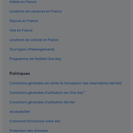
Hôtels en France
'
Blunk : hôtels
h
Locations de vacances en France
ô
Dargow : hôtels
t
Séjours en France
Gare centrale de Lübeck : Auberges de jeunesse
e
Vols en France
l
Gare centrale de Lübeck : hôtels à proximité
.
Locations de voiture en France
.
Gare Lübeck-Travemünde Skandinavienkai : Lodges
.
Tous types d'hébergements
Haffkrug : hôtels Hôtels de plage
E
n
Programme de fidélité One Key
Hammoor : Chambres d’hôtes
d
r
Hammoor : Complexes hôteliers
Politiques
o
Koberg : Chambres d’hôtes
i
Conditions générales de vente (à l’exception des réservations Abritel)
t
Koberg : hôtels Hôtels pas chers
v
Conditions générales d’utilisation de One Key™
r
Linau : Chambres d’hôtes
a
Conditions générales d’utilisation Abritel
Linau : Maison d’hôtes
i
m
Accessibilité
Linau : hôtels Hôtels pas chers
e
Comment fonctionne notre site
n
Linau : hôtels
t
Linau : Motels
Protection des données
m