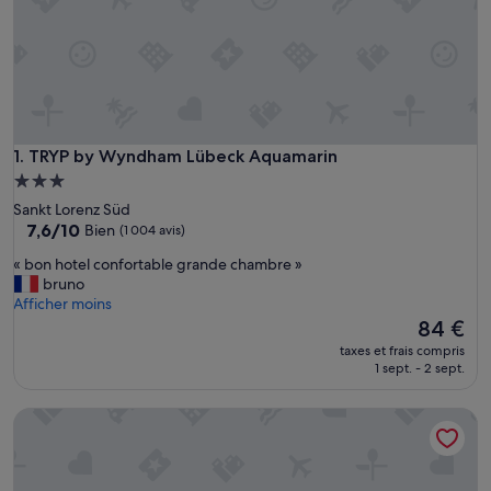
TRYP by Wyndham Lübeck Aquamarin
1. TRYP by Wyndham Lübeck Aquamarin
Hébergement
3.0 étoiles
Sankt Lorenz Süd
7.6
7,6/10
Bien
(1 004 avis)
sur
«
« bon hotel confortable grande chambre »
10,
b
bruno
Bien,
o
Afficher moins
(1 004 avis)
n
Le
84 €
h
nouveau
taxes et frais compris
o
prix
1 sept. - 2 sept.
t
est
e
de
Premier Inn Lübeck City Centre
l
84 €
c
o
n