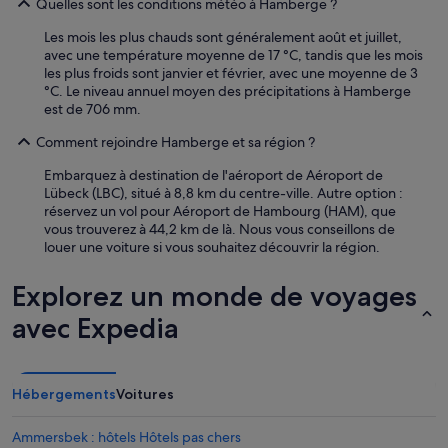
Quelles sont les conditions météo à Hamberge ?
l
u
l
n
Les mois les plus chauds sont généralement août et juillet,
e
e
avec une température moyenne de 17 °C, tandis que les mois
m
r
les plus froids sont janvier et février, avec une moyenne de 3
a
.
°C. Le niveau annuel moyen des précipitations à Hamberge
n
N
est de 706 mm.
d
o
s
u
Comment rejoindre Hamberge et sa région ?
s
s
o
Embarquez à destination de l'aéroport de Aéroport de
a
n
Lübeck (LBC), situé à 8,8 km du centre-ville. Autre option :
v
t
réservez un vol pour Aéroport de Hambourg (HAM), que
o
s
vous trouverez à 44,2 km de là. Nous vous conseillons de
n
u
louer une voiture si vous souhaitez découvrir la région.
s
p
p
e
a
Explorez un monde de voyages
r
s
g
s
avec Expedia
e
é
n
u
t
n
i
s
Hébergements
Voitures
l
é
s
j
Ammersbek : hôtels Hôtels pas chers
e
o