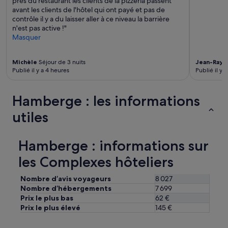
prés du restaurant les clients de la pizzeria passent
e
e
avant les clients de l'hôtel qui ont payé et pas de
m
.
contrôle il y a du laisser aller à ce niveau la barrière
i
P
n'est pas active !"
n
a
Masquer
p
r
l
k
u
i
Michèle
Séjour de 3 nuits
Jean-Ray
s
n
Publié il y a 4 heures
Publié il y 
i
g
e
p
u
u
Hamberge : les informations
r
b
utiles
s
l
f
i
o
c
i
Hamberge : informations sur
p
s
a
les Complexes hôteliers
m
y
a
a
l
Nombre d’avis voyageurs
8 027
n
g
t
Nombre d’hébergements
7 699
r
à
Prix le plus bas
62 €
é
p
Prix le plus élevé
145 €
l
r
e
o