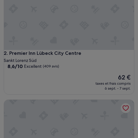
f
o
r
t
a
b
l
e
g
r
Premier Inn Lübeck City Centre
2. Premier Inn Lübeck City Centre
a
Sankt Lorenz Süd
n
8.6
8,6/10
Excellent
(409 avis)
d
sur
e
Le
62 €
10,
c
nouveau
Excellent,
taxes et frais compris
h
prix
(409 avis)
6 sept. - 7 sept.
a
est
m
de
Romantik Hotel Friederikenhof Restaurant & Spa
b
62 €
r
e
»