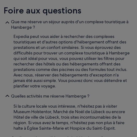
G
x
Foire aux questions
P
i
S
m
.
i
Que me réserve un séjour auprès d'un complexe touristique à
.
t
Hamberge ?
.
é
e
Expedia peut vous aider à rechercher des complexes
.
t
touristiques et d'autres options d'hébergement offrant des
E
h
prestations et un confort similaires. Si vous éprouvez des
x
e
difficultés pour trouver un complexe touristique à Hamberge
c
u
qui soit idéal pour vous, vous pouvez utiliser les filtres pour
e
r
rechercher des hôtels ou des hébergements offrant des
l
e
prestations comme des piscines ou des formules tout inclus.
l
u
Avec nous, réserver des hébergements d'exception n'a
e
s
jamais été aussi simple. Vous pouvez donc vous détendre et
n
e
planifier votre voyage.
t
m
p
Quelles activités me réserve Hamberge ?
e
e
n
t
Si la culture locale vous intéresse, n'hésitez pas à visiter
t
i
Museum Holstentor, Marché de Noël de Lübeck ou encore
,
t
Hôtel de ville de Lübeck, trois sites incontournables de la
l
d
région. Si vous avez le temps, n'hésitez pas non plus à faire
e
é
halte à Église Sainte-Marie et Hospice du Saint-Esprit.
s
j
a
e