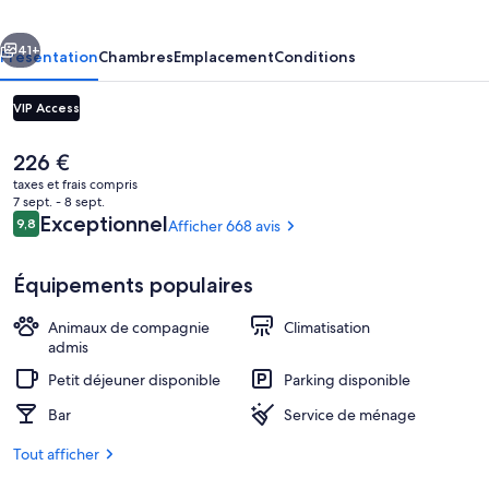
cédent
Suivant
41+
Présentation
Chambres
Emplacement
Conditions
VIP Access
Le
226 €
prix
taxes et frais compris
actuel
7 sept. - 8 sept.
est
Avis
Exceptionnel
9,8
Afficher 668 avis
9,8 sur 10
de
voyageurs
226 €.
Équipements populaires
Salon du hall
Animaux de compagnie
Climatisation
admis
Petit déjeuner disponible
Parking disponible
Bar
Service de ménage
Tout afficher