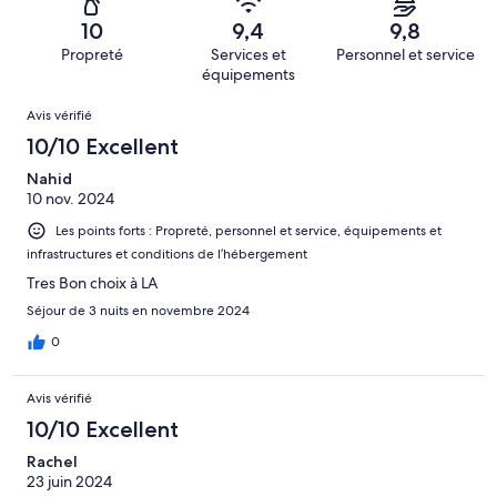
(Médiocre),
sur 668.
de 2
d’après 5 avis
10
9,4
9,8
(Horrible),
sur 668.
Propreté
Services et
Personnel et service
d’après 6 avis
équipements
sur 668.
Avis
Avis vérifié
10/10 Excellent
Nahid
10 nov. 2024
Les points forts : Propreté, personnel et service, équipements et
infrastructures et conditions de l’hébergement
Tres Bon choix à LA
Séjour de 3 nuits en novembre 2024
0
Avis vérifié
10/10 Excellent
Rachel
23 juin 2024