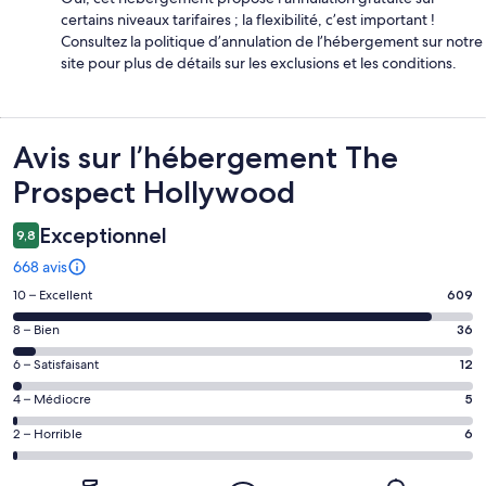
certains niveaux tarifaires ; la flexibilité, c’est important !
Consultez la politique d’annulation de l’hébergement sur notre
site pour plus de détails sur les exclusions et les conditions.
Avis
Avis sur l’hébergement The
Prospect Hollywood
Exceptionnel
9,8
668 avis
Note
10 – Excellent
609
des
Note
8 – Bien
36
voyageurs
des
de 10
Note
6 – Satisfaisant
12
voyageurs
(Excellent),
des
de 8
Note
4 – Médiocre
5
d’après 609 avis
voyageurs
(Bien),
des
sur 668.
de 6
Note
2 – Horrible
6
d’après 36 avis
voyageurs
(Satisfaisant),
des
sur 668.
de 4
d’après 12 avis
voyageurs