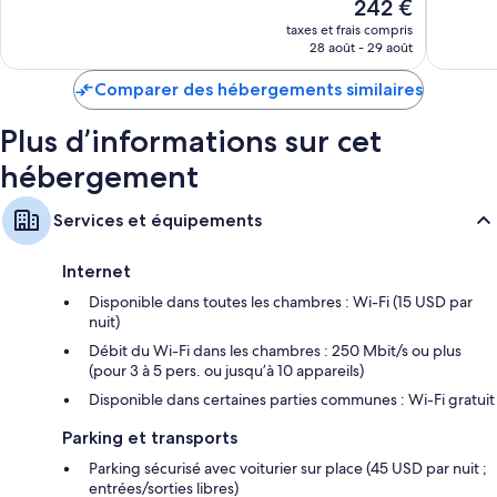
Le
242 €
5 414 avis
611 avis
nouveau
taxes et frais compris
prix
28 août - 29 août
est
de
Comparer des hébergements similaires
242 €
Plus d’informations sur cet
hébergement
Services et équipements
Internet
Disponible dans toutes les chambres : Wi-Fi (15 USD par
nuit)
Débit du Wi-Fi dans les chambres : 250 Mbit/s ou plus
(pour 3 à 5 pers. ou jusqu’à 10 appareils)
Disponible dans certaines parties communes : Wi-Fi gratuit
Parking et transports
Parking sécurisé avec voiturier sur place (45 USD par nuit ;
entrées/sorties libres)