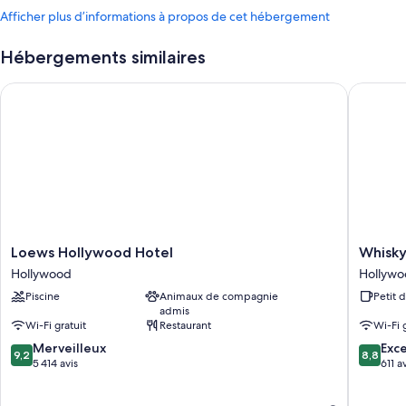
Afficher plus d’informations à propos de cet hébergement
Hébergements similaires
Loews Hollywood Hotel
Whisky H
Loews
Whisky
Loews Hollywood Hotel
Whisky
Hollywood
Hotel
Hollywood
Hollyw
Hotel
Hollywo
Piscine
Animaux de compagnie
Petit 
Hollywood
admis
Wi-Fi gratuit
Restaurant
Wi-Fi 
9.2
8.8
Merveilleux
Exce
9,2
8,8
sur
sur
5 414 avis
611 a
10,
10,
Merveilleux,
Excellen