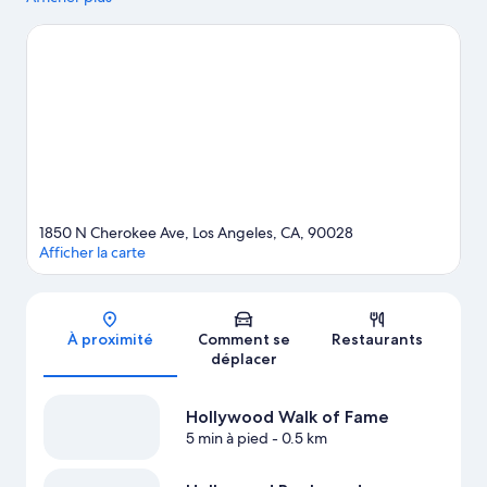
shopping se tourneront vers les non moins emblématiques
Sunset Strip et The Grove (centre commercial). Lors de votre
séjour, ne manquez pas les incontournables Parc de loisirs
Universal Studios Hollywood et Griffith Observatory.
Consultez
notre guide de voyage sur Los Angeles
1850 N Cherokee Ave, Los Angeles, CA, 90028
Afficher la carte
Carte
À proximité
Comment se
Restaurants
déplacer
Hollywood Walk of Fame
5 min à pied
- 0.5 km