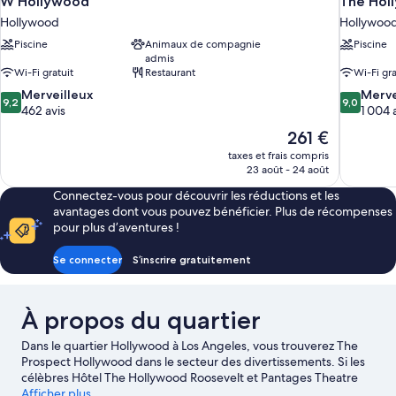
W Hollywood
The Hol
Hollywood
Hollywoo
Piscine
Animaux de compagnie
Piscine
admis
Wi-Fi gratuit
Restaurant
Wi-Fi gra
9.2
9.0
Merveilleux
Merve
9,2
9,0
sur
sur
462 avis
1 004 
10,
10,
Le
261 €
Merveilleux,
Merveilleu
nouveau
taxes et frais compris
462 avis
1 004 avis
prix
23 août - 24 août
est
Connectez-vous pour découvrir les réductions et les
de
avantages dont vous pouvez bénéficier. Plus de récompenses
261 €
pour plus d’aventures !
Se connecter
S’inscrire gratuitement
À propos du quartier
Dans le quartier Hollywood à Los Angeles, vous trouverez The
Prospect Hollywood dans le secteur des divertissements. Si les
célèbres Hôtel The Hollywood Roosevelt et Pantages Theatre
figurent parmi les immanquables, les voyageurs en mal de
Afficher plus