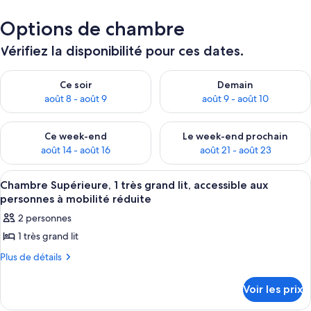
Options de chambre
Vérifiez la disponibilité pour ces dates.
Vérifier la disponibilité pour ce soir août 8 - août 9
Vérifier la disponibilité pour 
Ce soir
Demain
août 8 - août 9
août 9 - août 10
Vérifier la disponibilité pour ce week-end août 14 - août 16
Vérifier la disponibilité pour
Ce week-end
Le week-end prochain
août 14 - août 16
août 21 - août 23
Afficher
Une chambre à coucher avec un grand li
6
Chambre Supérieure, 1 très grand lit, accessible aux
toutes
personnes à mobilité réduite
les
2 personnes
photos
1 très grand lit
pour
ce
Plus
Plus de détails
de
type
détails
de
Voir les prix
sur
chambre :
le