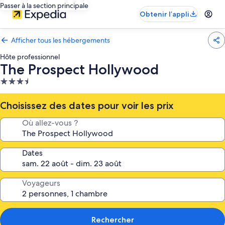
Passer à la section principale
Obtenir l’appli
Afficher tous les hébergements
Hôte professionnel
The Prospect Hollywood
Hébergement
3.5 étoiles
Choisissez des dates pour voir les prix
Où allez-vous ?
Dates
Voyageurs
Rechercher