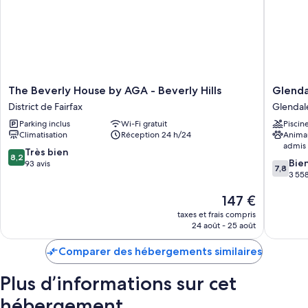
The
Glendal
The Beverly House by AGA - Beverly Hills
Glenda
Beverly
Express
District de Fairfax
Glendal
House
Hotel
Parking inclus
Wi-Fi gratuit
Piscin
by
Los
Climatisation
Réception 24 h/24
Anima
AGA
Angeles
admis
-
Glendal
8.2
Très bien
8,2
7.8
Beverly
Bie
sur
93 avis
7,8
sur
Hills
3 558
10,
10,
District
Très
Le
147 €
Bien,
de
bien,
nouveau
3 558 av
Fairfax
93 avis
taxes et frais compris
prix
24 août - 25 août
est
de
Comparer des hébergements similaires
147 €
Plus d’informations sur cet
hébergement