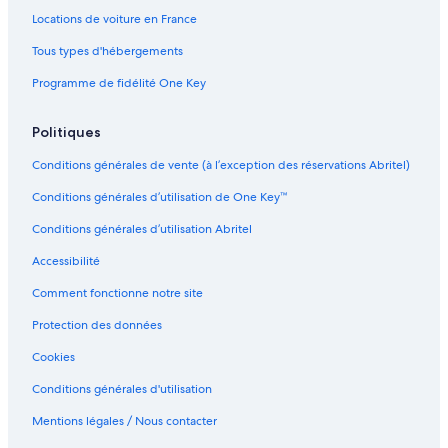
o
e
H
a
Locations de voiture en France
w
a
o
t
n
c
t
e
Tous types d'hébergements
t
h
e
r
o
H
l
f
Programme de fidélité One Key
w
o
i
r
n
t
n
o
e
L
n
Politiques
l
a
t
Conditions générales de vente (à l’exception des réservations Abritel)
g
R
u
e
Conditions générales d’utilisation de One Key™
n
s
a
o
Conditions générales d’utilisation Abritel
B
r
e
t
Accessibilité
a
c
Comment fonctionne notre site
h
Protection des données
Cookies
Conditions générales d'utilisation
Mentions légales / Nous contacter