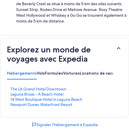
de Beverly Crest se situe à moins de 5 km des sites suivants :
Sunset Strip, Rodeo Drive et Melrose Avenue. Roxy Theatre
West Hollywood et Whiskey a Go Go se trouvent également à
moins de 5 km de distance.
Explorez un monde de
voyages avec Expedia
Hébergements
Vols
Formules
Voitures
Locations de vacances
Ac
L
The LA Grand Hotel Downtown
i
L
Laguna Brisas - A Beach Hotel
e
i
L
14 West Boutique Hotel in Laguna Beach
n
e
i
L
Newport Dunes Waterfront Resort
o
n
e
i
u
o
n
e
v
u
o
n
Signaler l’hébergement à Expedia
r
v
u
o