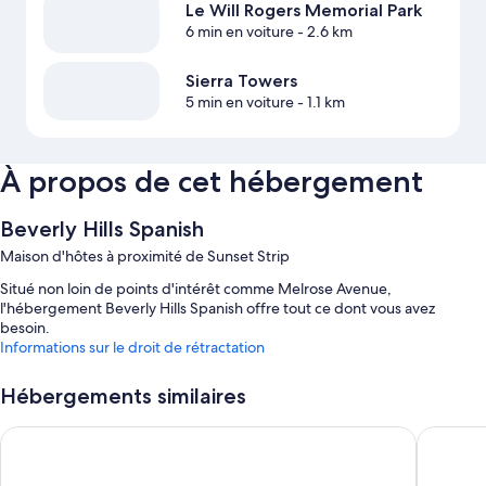
Le Will Rogers Memorial Park
6 min en voiture
- 2.6 km
Sierra Towers
5 min en voiture
- 1.1 km
À propos de cet hébergement
Beverly Hills Spanish
Maison d'hôtes à proximité de Sunset Strip
Situé non loin de points d'intérêt comme Melrose Avenue,
l'hébergement Beverly Hills Spanish offre tout ce dont vous avez
besoin.
Informations sur le droit de rétractation
Hébergements similaires
The Beverly House by AGA - Beverly Hills
Glendale