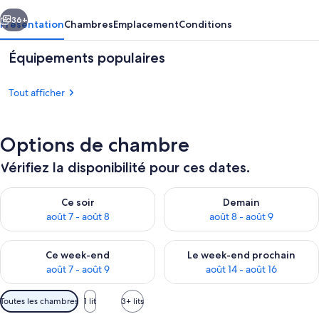
cédent
Suivant
36+
Présentation
Chambres
Emplacement
Conditions
Équipements populaires
Tout afficher
Options de chambre
Vérifiez la disponibilité pour ces dates.
Chambre
Vérifier la disponibilité pour ce soir août 7 - août 8
Vérifier la disponibilité pour 
Ce soir
Demain
août 7 - août 8
août 8 - août 9
Vérifier la disponibilité pour ce week-end août 7 - août 9
Vérifier la disponibilité pour 
Ce week-end
Le week-end prochain
août 7 - août 9
août 14 - août 16
Filtres
Toutes les chambres
1 lit
3+ lits
disponibles