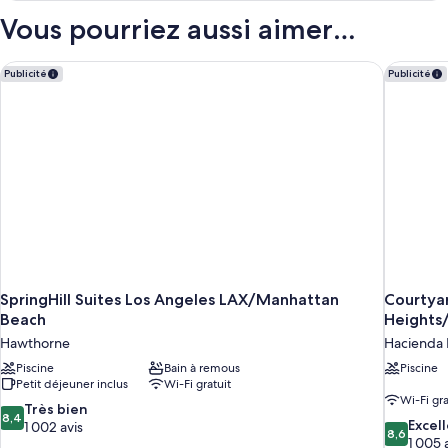
Deluxe
type
Vous pourriez aussi aimer…
Double
de
chambre
Room
Deluxe
SpringHill Suites Los Angeles LAX/Manhattan Beach
Courtyar
Publicité
Publicité
(2adults
Double
+1
Room
(2adults
Child)
+1
Child)
SpringHill Suites Los Angeles LAX/Manhattan
Courtya
Beach
Heights
Hawthorne
Hacienda 
Piscine
Bain à remous
Piscine
Petit déjeuner inclus
Wi-Fi gratuit
Wi-Fi gra
8.4
Très bien
8,4
8.6
Excel
sur
1 002 avis
8,6
sur
1 005 
10,