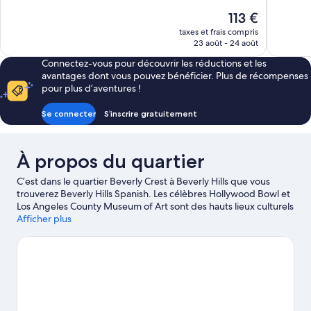
10,
Très
Le
113 €
Excellent,
bien,
nouveau
taxes et frais compris
1 005 avis
1 002 avis
prix
23 août - 24 août
est
Connectez-vous pour découvrir les réductions et les
de
avantages dont vous pouvez bénéficier. Plus de récompenses
113 €
pour plus d’aventures !
Se connecter
S’inscrire gratuitement
À propos du quartier
C’est dans le quartier Beverly Crest à Beverly Hills que vous
trouverez Beverly Hills Spanish. Les célèbres Hollywood Bowl et
Los Angeles County Museum of Art sont des hauts lieux culturels
qui ne vous laisseront pas sur votre faim. Et pour assouvir votre
Afficher plus
soif de shopping, dirigez-vous vers les tout aussi
emblématiques Sunset Strip et Rodeo Drive. Consultez l'affiche
de l'emblématique Los Angeles Convention Center et prévoyez
du temps pour passer par l'agréable Parc de loisirs Universal
Studios Hollywood, attraction prisée des environs.
Consultez
notre guide de voyage sur Beverly Hills