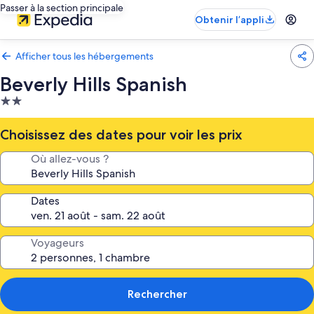
Passer à la section principale
Obtenir l’appli
Afficher tous les hébergements
Beverly Hills Spanish
Hébergement
2.0 étoiles
Choisissez des dates pour voir les prix
Où allez-vous ?
Dates
Voyageurs
Rechercher