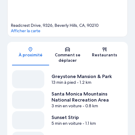
Afficher plus de maisons d’hôtes à Los Angeles
Readcrest Drive, 9326, Beverly Hills, CA, 90210
Afficher la carte
Carte
À proximité
Comment se
Restaurants
déplacer
Greystone Mansion & Park
13 min à pied
- 1.2 km
Santa Monica Mountains
National Recreation Area
3 min en voiture
- 0.8 km
Sunset Strip
5 min en voiture
- 1.1 km