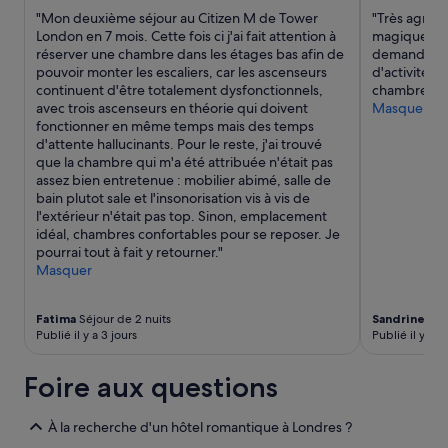
c
sont
c
"Mon deuxième séjour au Citizen M de Tower
"Très agréab
u
susceptibles
e
London en 7 mois. Cette fois ci j'ai fait attention à
magique. Re
n
de
n
réserver une chambre dans les étages bas afin de
demanderait
t
changer.
t
pouvoir monter les escaliers, car les ascenseurs
d'activités 
r
Des
r
continuent d'être totalement dysfonctionnels,
chambre. Je
a
conditions
e
avec trois ascenseurs en théorie qui doivent
Masquer
n
supplémentaires
a
fonctionner en même temps mais des temps
s
peuvent
v
d'attente hallucinants. Pour le reste, j'ai trouvé
f
s’appliquer.
e
que la chambre qui m'a été attribuée n'était pas
e
c
assez bien entretenue : mobilier abimé, salle de
r
p
bain plutot sale et l'insonorisation vis à vis de
t
e
l'extérieur n'était pas top. Sinon, emplacement
r
u
idéal, chambres confortables pour se reposer. Je
a
d
pourrai tout à fait y retourner."
p
e
Masquer
i
r
d
e
e
s
Fatima
Séjour de 2 nuits
Sandrine
Séjo
d
t
Publié il y a 3 jours
Publié il y a 4
e
a
p
u
Foire aux questions
u
r
i
a
s
t
À la recherche d'un hôtel romantique à Londres ?
l
i