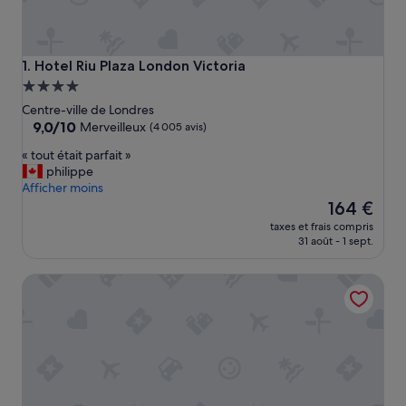
Hotel Riu Plaza London Victoria
1. Hotel Riu Plaza London Victoria
Hébergement
4.0 étoiles
Centre-ville de Londres
9.0
9,0/10
Merveilleux
(4 005 avis)
sur
«
« tout était parfait »
10,
t
philippe
Merveilleux,
o
Afficher moins
(4 005 avis)
u
Le
164 €
t
nouveau
taxes et frais compris
é
prix
31 août - 1 sept.
t
est
a
de
Park Plaza London Westminster Bridge
i
164 €
t
p
a
r
f
a
i