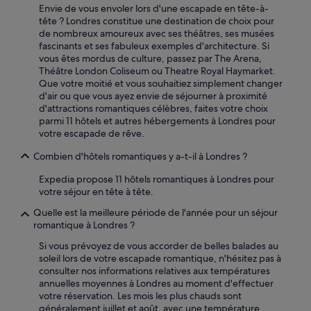
a
Envie de vous envoler lors d'une escapade en tête-à-
o
é
tête ? Londres constitue une destination de choix pour
n
r
de nombreux amoureux avec ses théâtres, ses musées
a
o
fascinants et ses fabuleux exemples d'architecture. Si
u
p
vous êtes mordus de culture, passez par The Arena,
t
o
Théâtre London Coliseum ou Theatre Royal Haymarket.
o
r
Que votre moitié et vous souhaitiez simplement changer
u
t
d'air ou que vous ayez envie de séjourner à proximité
r
.
d'attractions romantiques célèbres, faites votre choix
,
A
parmi 11 hôtels et autres hébergements à Londres pour
c
c
votre escapade de rêve.
'
c
e
Combien d'hôtels romantiques y a-t-il à Londres ?
è
s
s
t
Expedia propose 11 hôtels romantiques à Londres pour
d
l
votre séjour en tête à tête.
i
e
r
s
Quelle est la meilleure période de l'année pour un séjour
e
e
romantique à Londres ?
c
u
t
Si vous prévoyez de vous accorder de belles balades au
l
a
soleil lors de votre escapade romantique, n'hésitez pas à
p
u
consulter nos informations relatives aux températures
o
x
annuelles moyennes à Londres au moment d'effectuer
i
b
votre réservation. Les mois les plus chauds sont
n
u
généralement juillet et août, avec une température
t