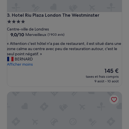
Hotel Riu Plaza London The Westminster
3. Hotel Riu Plaza London The Westminster
Hébergement
4.0 étoiles
Centre-ville de Londres
9.0
9,0/10
Merveilleux
(1 903 avis)
sur
«
« Attention c'est hôtel n'a pas de restaurant, il est situé dans une
10,
A
zone calme au centre avec peu de restauration autour, c'est le
Merveilleux,
t
seul point négatif. »
(1 903 avis)
t
BERNARD
e
Afficher moins
n
Le
145 €
t
nouveau
taxes et frais compris
i
prix
9 août - 10 août
o
est
n
de
The Clermont London, Victoria
c
145 €
'
e
s
t
h
ô