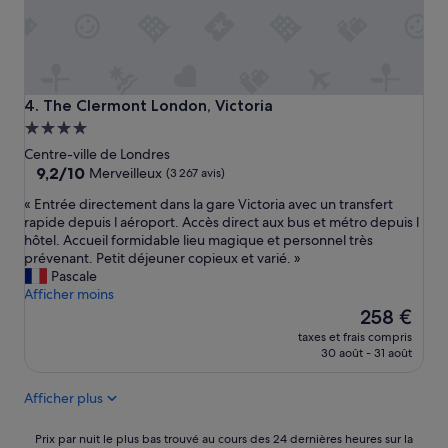
t
e
l
n
'
a
The Clermont London, Victoria
4. The Clermont London, Victoria
p
Hébergement
a
4.0 étoiles
s
Centre-ville de Londres
d
9.2
9,2/10
Merveilleux
(3 267 avis)
e
sur
«
« Entrée directement dans la gare Victoria avec un transfert
r
10,
E
rapide depuis l aéroport. Accès direct aux bus et métro depuis l
e
Merveilleux,
n
hôtel. Accueil formidable lieu magique et personnel très
s
(3 267 avis)
t
prévenant. Petit déjeuner copieux et varié. »
t
r
Pascale
a
é
Afficher moins
u
e
Le
r
258 €
d
nouveau
a
taxes et frais compris
i
prix
n
30 août - 31 août
r
est
t
e
de
,
Afficher plus
c
258 €
i
t
l
e
Prix
e
Prix par nuit le plus bas trouvé au cours des 24 dernières heures sur la