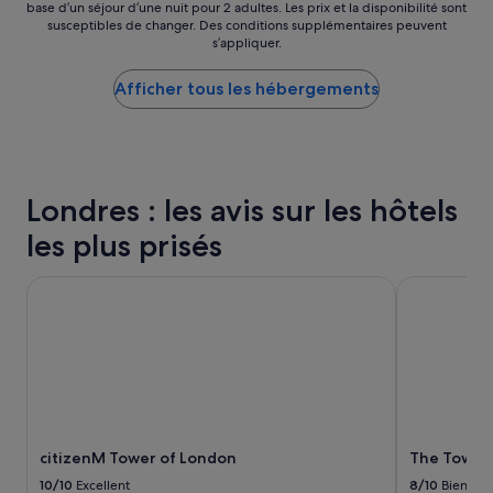
m
base d’un séjour d’une nuit pour 2 adultes. Les prix et la disponibilité sont
par
s
susceptibles de changer. Des conditions supplémentaires peuvent
e
nuit
t
s’appliquer.
n
le
s
t
plus
i
d
Afficher tous les hébergements
bas
t
a
trouvé
u
n
au
é
s
cours
d
l
des
a
a
24 dernières
n
Londres : les avis sur les hôtels
g
heures
s
a
sur
u
les plus prisés
r
la
n
e
base
e
V
citizenM Tower of London
The Tower Ho
d’un
z
i
séjour
o
c
d’une
n
t
nuit
e
o
pour
c
r
2 adultes.
a
i
Les
l
a
prix
m
a
et
e
citizenM Tower of London
The Tower 
v
la
a
e
disponibilité
u
10/10
Excellent
8/10
Bien