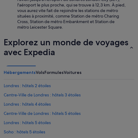
e
l'aéroport le plus proche, qui se trouve à 12,3 km. À pied,
i
vous aurez vite fait de rejoindre les stations de métro
l
situées à proximité, comme Station de métro Charing
f
Cross, Station de métro Embankment et Station de
o
métro Leicester Square.
r
m
Explorez un monde de voyages
i
d
avec Expedia
a
b
l
e
Hébergements
Vols
Formules
Voitures
l
i
Londres : hôtels 2 étoiles
e
u
Centre-Ville de Londres : hôtels 3 étoiles
m
Londres : hôtels 4 étoiles
a
g
Centre-Ville de Londres : hôtels 5 étoiles
i
q
Londres : hôtels 5 étoiles
u
Soho : hôtels 5 étoiles
e
e