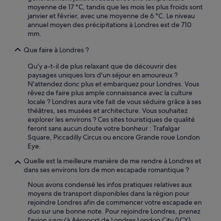
s
moyenne de 17 °C, tandis que les mois les plus froids sont
n
e
janvier et février, avec une moyenne de 6 °C. Le niveau
é
t
annuel moyen des précipitations à Londres est de 710
g
m
mm.
a
é
t
Que faire à Londres ?
t
i
r
f
Qu'y a-t-il de plus relaxant que de découvrir des
o
.
paysages uniques lors d'un séjour en amoureux ?
d
»
N'attendez donc plus et embarquez pour Londres. Vous
e
rêvez de faire plus ample connaissance avec la culture
p
locale ? Londres aura vite fait de vous séduire grâce à ses
u
théâtres, ses musées et architecture. Vous souhaitez
i
explorer les environs ? Ces sites touristiques de qualité
s
feront sans aucun doute votre bonheur : Trafalgar
l
Square, Piccadilly Circus ou encore Grande roue London
h
Eye.
ô
t
Quelle est la meilleure manière de me rendre à Londres et
e
dans ses environs lors de mon escapade romantique ?
l
.
Nous avons condensé les infos pratiques relatives aux
A
moyens de transport disponibles dans la région pour
c
rejoindre Londres afin de commencer votre escapade en
c
duo sur une bonne note. Pour rejoindre Londres, prenez
u
l'avion jusqu'à Aéroport de Londres London City (LCY),