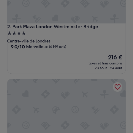
t
»
Park Plaza London Westminster Bridge
2. Park Plaza London Westminster Bridge
Hébergement
4.0 étoiles
Centre-ville de Londres
9.0
9,0/10
Merveilleux
(6 149 avis)
sur
Le
216 €
10,
nouveau
Merveilleux,
taxes et frais compris
prix
(6 149 avis)
23 août - 24 août
est
de
Hotel Riu Plaza London The Westminster
216 €