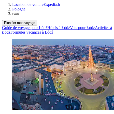
Location de voiture
Expedia.fr
Pologne
Łódź
Planifier mon voyage
Guide de voyage pour Łódź
Hôtels à Łódź
Vols pour Łódź
Activités à
Łódź
Formules vacances à Łódź