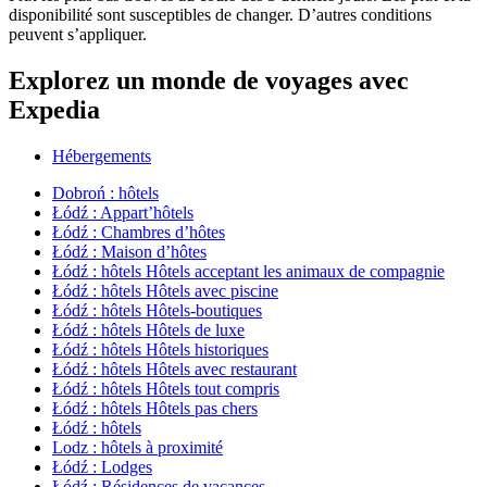
disponibilité sont susceptibles de changer. D’autres conditions
peuvent s’appliquer.
Explorez un monde de voyages avec
Expedia
Hébergements
Dobroń : hôtels
Łódź : Appart’hôtels
Łódź : Chambres d’hôtes
Łódź : Maison d’hôtes
Łódź : hôtels Hôtels acceptant les animaux de compagnie
Łódź : hôtels Hôtels avec piscine
Łódź : hôtels Hôtels-boutiques
Łódź : hôtels Hôtels de luxe
Łódź : hôtels Hôtels historiques
Łódź : hôtels Hôtels avec restaurant
Łódź : hôtels Hôtels tout compris
Łódź : hôtels Hôtels pas chers
Łódź : hôtels
Lodz : hôtels à proximité
Łódź : Lodges
Łódź : Résidences de vacances