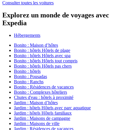
Consulter toutes les voitures
Explorez un monde de voyages avec
Expedia
Hébergements
Bonito : Maison d’hôtes
Bonito : hôtels Hôtels de plage
Bonito : hôtels Hôtels avec spa
Bonito : hôtels Hôtels tout compris
Bonito : hôtels Hôtels pas chers
Bonito : hôtels
Bonito : Pousadas
Bonito : Ranchs
Bonito : Résidences de vacances
Bonito : Complexes hôteliers
Chutes d'eau : hôtels à proximité
Jardim : Maison d’hôtes
Jardim : hôtels Hôtels avec parc aquatique
Jardim : hôtels Hôtels familiaux
Jardim : Maisons de campagne
Jardim : Maisons de ville
Jardim : Résidences de vacances