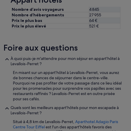
e
p
Nombre d’avis voyageurs
4 845
o
Nombre d’hébergements
27 955
t
Prix le plus bas
64 €
e
Prix le plus élevé
521 €
n
t
i
e
Foire aux questions
l
l
À quoi puis-je m'attendre pour mon séjour en appart'hôtel à
e
Levallois-Perret ?
m
e
En misant sur un appart'hôtel à Levallois-Perret, vous aurez
n
de bonnes chances de séjourner dans le centre-ville.
t
Pourquoi ne pas profiter de votre passage dans ce lieu idéal
b
pour les promenades pour surprendre vos papilles avec ses
l
restaurants raffinés ? Levallois-Perret est en outre prisée
o
pour ses cafés.
q
u
Quels sont les meilleurs appart'hôtels pour mon escapade à
a
Levallois-Perret ?
n
Situé à 4,8 km de Levallois-Perret,
Aparthotel Adagio Paris
t
Centre Tour Eiffel
est l'un des appart'hôtels favoris des
d