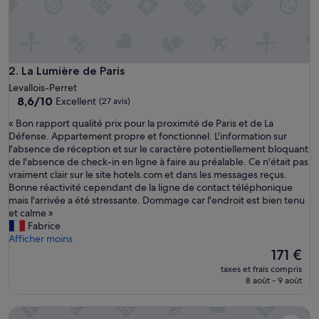
t
.
L
e
p
e
La Lumière de Paris
2. La Lumière de Paris
r
Levallois-Perret
s
8.6
8,6/10
Excellent
(27 avis)
o
sur
n
«
« Bon rapport qualité prix pour la proximité de Paris et de La
10,
n
B
Défense. Appartement propre et fonctionnel. L'information sur
Excellent,
e
o
l'absence de réception et sur le caractère potentiellement bloquant
(27 avis)
l
n
de l'absence de check-in en ligne à faire au préalable. Ce n'était pas
.
r
vraiment clair sur le site hotels.com et dans les messages reçus.
T
a
Bonne réactivité cependant de la ligne de contact téléphonique
o
p
mais l'arrivée a été stressante. Dommage car l'endroit est bien tenu
u
p
et calme »
t
o
Fabrice
»
r
Afficher moins
t
Le
171 €
q
nouveau
taxes et frais compris
u
prix
8 août - 9 août
a
est
l
de
Résidence GUESDE
i
171 €