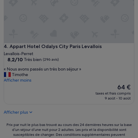
r
i
s
e
t
d
e
L
Appart Hotel Odalys City Paris Levallois
4. Appart Hotel Odalys City Paris Levallois
a
Levallois-Perret
D
8.2
8,2/10
Très bien
é
(296 avis)
sur
f
«
« Nous avons passés un très bon séjour »
10,
e
N
Timothe
Très
n
o
Afficher moins
bien,
s
u
Le
64 €
(296 avis)
e
s
nouveau
.
taxes et frais compris
a
prix
A
9 août - 10 août
v
est
p
o
de
p
Afficher plus
n
64 €
a
s
r
p
Prix
Prix par nuit le plus bas trouvé au cours des 24 dernières heures sur la base
t
a
d’un séjour d’une nuit pour 2 adultes. Les prix et la disponibilité sont
par
e
susceptibles de changer. Des conditions supplémentaires peuvent
s
nuit
m