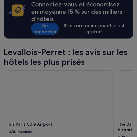
'
Connectez-vous et économisez
de
i
changer.
en moyenne 15 % sur des milliers
n
Des
f
d’hôtels
conditions
o
Se
S’inscrire maintenant, c’est
supplémentaires
r
peuvent
connecter
gratuit
m
s’appliquer.
a
t
i
Levallois-Perret : les avis sur les
o
hôtels les plus prisés
n
s
u
ibis Paris CDG Airport
The Jangle
r
l
'
a
b
s
e
n
c
ibis Paris CDG Airport
The Jangl
e
Airport
10/10
Excellent
d