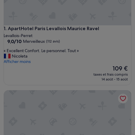
ApartHotel Paris Levallois Maurice Ravel
1. ApartHotel Paris Levallois Maurice Ravel
Levallois-Perret
9.0
9,0/10
Merveilleux
(112 avis)
sur
«
« Excellent Confort. Le personnel. Tout »
10,
E
Nicoleta
Merveilleux,
x
Afficher moins
(112 avis)
c
Le
109 €
e
nouveau
taxes et frais compris
l
prix
14 août - 15 août
l
est
e
de
La Lumière de Paris
n
109 €
t
C
o
n
f
o
r