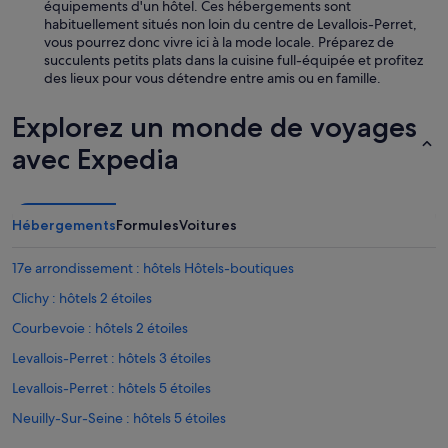
équipements d'un hôtel. Ces hébergements sont
n
habituellement situés non loin du centre de Levallois-Perret,
e
vous pourrez donc vivre ici à la mode locale. Préparez de
à
succulents petits plats dans la cuisine full-équipée et profitez
f
des lieux pour vous détendre entre amis ou en famille.
a
i
r
Explorez un monde de voyages
e
avec Expedia
a
u
p
r
é
Hébergements
Formules
Voitures
a
l
17e arrondissement : hôtels Hôtels-boutiques
a
b
Clichy : hôtels 2 étoiles
l
Courbevoie : hôtels 2 étoiles
e
.
Levallois-Perret : hôtels 3 étoiles
C
e
Levallois-Perret : hôtels 5 étoiles
n
Neuilly-Sur-Seine : hôtels 5 étoiles
'
é
Asnières-Sur-Seine : Appart’hôtels