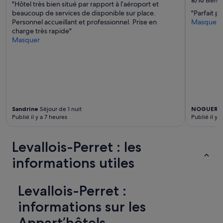
8/10
Bien
e
"Hôtel très bien situé par rapport à l’aéroport et
r
beaucoup de services de disponible sur place.
"Parfait p
é
Personnel accueillant et professionnel. Prise en
Masquer
c
charge très rapide"
e
Masquer
p
t
i
o
n
e
t
s
Sandrine
Séjour de 1 nuit
NOGUERA
Publié il y a 7 heures
Publié il y a
u
r
l
Levallois-Perret : les
e
c
informations utiles
a
r
a
Levallois-Perret :
c
t
informations sur les
è
r
Appart’hôtels