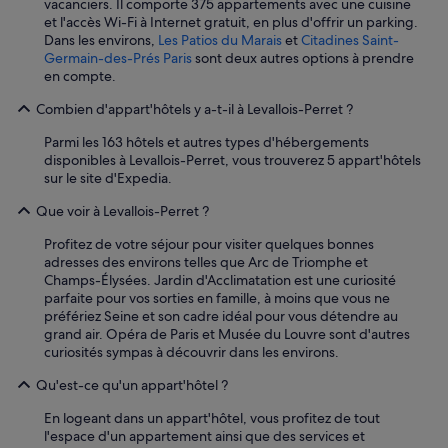
vacanciers. Il comporte 375 appartements avec une cuisine
e
et l'accès Wi-Fi à Internet gratuit, en plus d'offrir un parking.
l
Dans les environs,
Les Patios du Marais
et
Citadines Saint-
'
Germain-des-Prés Paris
sont deux autres options à prendre
a
en compte.
b
s
Combien d'appart'hôtels y a-t-il à Levallois-Perret ?
e
n
Parmi les 163 hôtels et autres types d'hébergements
c
disponibles à Levallois-Perret, vous trouverez 5 appart'hôtels
e
sur le site d'Expedia.
d
e
Que voir à Levallois-Perret ?
c
h
Profitez de votre séjour pour visiter quelques bonnes
e
adresses des environs telles que Arc de Triomphe et
c
Champs-Élysées. Jardin d'Acclimatation est une curiosité
k
parfaite pour vos sorties en famille, à moins que vous ne
-
préfériez Seine et son cadre idéal pour vous détendre au
i
grand air. Opéra de Paris et Musée du Louvre sont d'autres
n
curiosités sympas à découvrir dans les environs.
e
n
Qu'est-ce qu'un appart'hôtel ?
l
En logeant dans un appart'hôtel, vous profitez de tout
i
l'espace d'un appartement ainsi que des services et
g