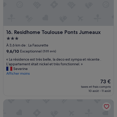
i
s
n
d
g
’
.
a
»
v
o
Residhome Toulouse Ponts Jumeaux
16. Residhome Toulouse Ponts Jumeaux
i
r
Hébergement
u
3.0 étoiles
À 3,6 km de : La Faourette
n
s
9.6
9,6/10
Exceptionnel
(535 avis)
e
sur
«
« La résidence est très belle, la deco est sympa et récente .
n
10,
L
L’appartement était nickel et très fonctionnel. »
t
Exceptionnel,
a
Severine
i
(535 avis)
r
Afficher moins
m
é
e
Le
73 €
s
n
nouveau
taxes et frais compris
i
t
prix
10 août - 11 août
d
d
est
e
e
de
Novotel Toulouse Purpan Aéroport
n
s
73 €
c
é
e
c
e
u