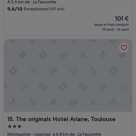
3.0 étoiles
À 2,6 km de : La Faourette
t
e
r
9.4
9,4/10
Exceptionnel
(127 avis)
u
e
sur
r
Le
101 €
n
10,
s
nouveau
o
Exceptionnel,
taxes et frais compris
.
prix
n
15 août - 16 août
(127 avis)
»
est
i
de
s
The originals Hotel Ariane, Toulouse
101 €
o
l
é
,
l
a
i
s
s
e
p
a
s
s
The originals Hotel Ariane, Toulouse
15. The originals Hotel Ariane, Toulouse
e
Hébergement
r
3.0 étoiles
l
Montaudran - Lespinet, à 6,8 km de : La Faourette