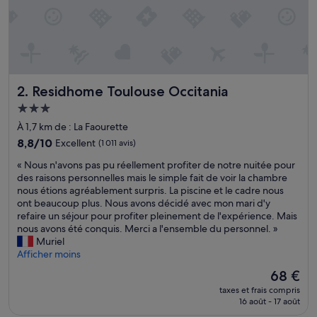
o
u
r
u
n
p
a
Residhome Toulouse Occitania
2. Residhome Toulouse Occitania
s
s
Hébergement
a
3.0 étoiles
À 1,7 km de : La Faourette
g
e
8.8
8,8/10
Excellent
(1 011 avis)
»
sur
«
« Nous n'avons pas pu réellement profiter de notre nuitée pour
10,
N
des raisons personnelles mais le simple fait de voir la chambre
Excellent,
o
nous étions agréablement surpris. La piscine et le cadre nous
(1 011 avis)
u
ont beaucoup plus. Nous avons décidé avec mon mari d'y
s
refaire un séjour pour profiter pleinement de l'expérience. Mais
n
nous avons été conquis. Merci a l'ensemble du personnel. »
'
Muriel
a
Afficher moins
v
Le
68 €
o
nouveau
taxes et frais compris
n
prix
16 août - 17 août
s
est