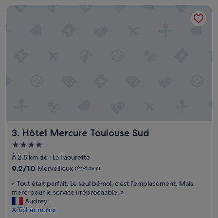
p
de
Hôtel Mercure Toulouse Sud
a
68 €
s
p
u
r
é
e
l
l
e
m
e
n
t
Hôtel Mercure Toulouse Sud
3. Hôtel Mercure Toulouse Sud
p
r
Hébergement
o
4.0 étoiles
À 2,8 km de : La Faourette
f
i
9.2
9,2/10
Merveilleux
(264 avis)
t
sur
«
« Tout était parfait. Le seul bémol, c’est l’emplacement. Mais
e
10,
T
merci pour le service irréprochable. »
r
Merveilleux,
o
Audrey
d
(264 avis)
u
Afficher moins
e
t