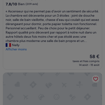
e
7.8
7,8/10
Bien
(209 avis)
s
sur
b
«
« Ascenseur qui ne permet pas d’avoir un sentiment de sécurité.
10,
r
A
La chambre est décevante pour un 3 étoiles : joint de douche
Bien,
u
s
noir, salle de bain vieillotte, chasse d’eau qui coulait qui est assez
(209 avis)
i
c
dérangeant pour dormir, porte papier toilette non fonctionnel.
t
e
Personnel accueillant. Peu de choix pour le petit déjeuner.
s
n
Rapport qualité prix décevant par rapport à notre nuit dans un
d
s
autre hôtels deux fois moins cher et pas étoilé avec une
e
e
chambre plus moderne une salle de bain propre et un...
l
u
Nelly
a
r
Afficher moins
r
q
Le
58 €
u
u
nouveau
e
taxes et frais compris
i
prix
14 août - 15 août
.
n
est
P
e
de
a
Residhome Toulouse Ponts Jumeaux
p
58 €
s
e
d
r
e
m
p
e
a
t
r
p
k
a