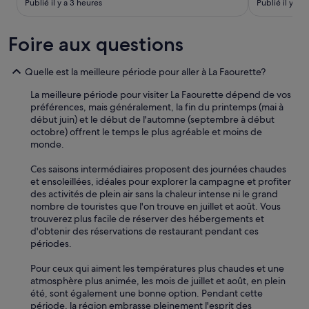
Publié il y a 3 heures
Publié il y a 1 
r
e
n
u
t
t
n
t
»
Foire aux questions
m
e
o
n
m
o
Quelle est la meilleure période pour aller à La Faourette?
e
n
n
f
La meilleure période pour visiter La Faourette dépend de vos
t
o
préférences, mais généralement, la fin du printemps (mai à
d
n
début juin) et le début de l'automne (septembre à début
é
c
octobre) offrent le temps le plus agréable et moins de
t
t
monde.
e
i
n
o
Ces saisons intermédiaires proposent des journées chaudes
t
n
et ensoleillées, idéales pour explorer la campagne et profiter
e
n
des activités de plein air sans la chaleur intense ni le grand
e
e
nombre de touristes que l'on trouve en juillet et août. Vous
t
l
trouverez plus facile de réserver des hébergements et
m
.
d'obtenir des réservations de restaurant pendant ces
ê
P
périodes.
m
e
e
r
Pour ceux qui aiment les températures plus chaudes et une
s
s
atmosphère plus animée, les mois de juillet et août, en plein
p
o
été, sont également une bonne option. Pendant cette
o
n
période, la région embrasse pleinement l'esprit des