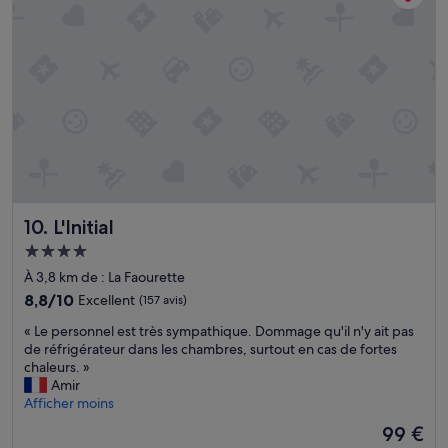
s
a
é
l
d
j
à
o
o
p
r
u
o
a
r
u
b
p
r
l
o
n
e
u
o
c
r
u
o
p
s
m
r
r
m
o
e
L'Initial
10. L'Initial
e
f
p
t
i
Hébergement
o
o
t
s
4.0 étoiles
À 3,8 km de : La Faourette
u
e
e
j
8.8
8,8/10
Excellent
(157 avis)
r
r
o
sur
p
.
«
« Le personnel est très sympathique. Dommage qu'il n'y ait pas
u
10,
l
I
L
de réfrigérateur dans les chambres, surtout en cas de fortes
r
Excellent,
e
l
e
chaleurs. »
s
(157 avis)
i
f
p
Amir
!
n
a
e
Afficher moins
»
e
u
r
m
Le
99 €
d
s