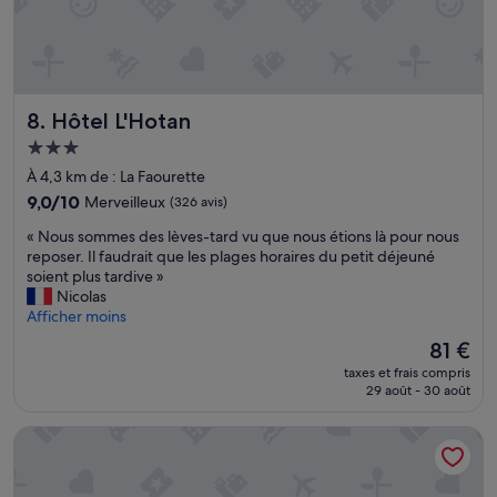
a
m
u
b
c
r
o
e
u
t
p
Hôtel L'Hotan
8. Hôtel L'Hotan
r
p
è
Hébergement
l
s
3.0 étoiles
u
À 4,3 km de : La Faourette
s
s
p
9.0
9,0/10
Merveilleux
(326 avis)
.
a
sur
N
«
« Nous sommes des lèves-tard vu que nous étions là pour nous
c
10,
o
N
reposer. Il faudrait que les plages horaires du petit déjeuné
i
Merveilleux,
u
o
soient plus tardive »
e
(326 avis)
s
u
Nicolas
u
a
s
Afficher moins
s
v
s
e
Le
81 €
o
o
.
nouveau
n
taxes et frais compris
m
J
prix
29 août - 30 août
s
m
e
est
d
e
r
de
é
Eklo Hotels Toulouse Cartoucherie Zenith
s
e
81 €
c
d
c
i
e
o
d
s