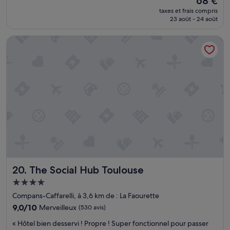
68 €
n
l
e
nouveau
e
l
taxes et frais compris
m
prix
l
23 août - 24 août
o
e
est
.
t
n
de
»
t
The Social Hub Toulouse
t
68 €
e
l
,
a
c
c
h
h
a
a
s
m
s
b
e
r
d
e
’
e
e
s
a
t
u
t
q
The Social Hub Toulouse
20. The Social Hub Toulouse
r
u
o
Hébergement
i
p
4.0 étoiles
c
Compans-Caffarelli, à 3,6 km de : La Faourette
p
o
e
9.0
9,0/10
Merveilleux
(530 avis)
u
t
sur
«
l
« Hôtel bien desservi ! Propre ! Super fonctionnel pour passer
i
10,