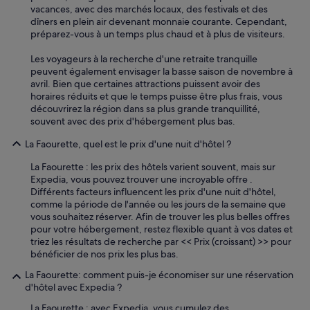
r
n
vacances, avec des marchés locaux, des festivals et des
t
e
dîners en plein air devenant monnaie courante. Cependant,
i
l
préparez-vous à un temps plus chaud et à plus de visiteurs.
f
a
!
c
Les voyageurs à la recherche d'une retraite tranquille
»
c
peuvent également envisager la basse saison de novembre à
u
avril. Bien que certaines attractions puissent avoir des
e
horaires réduits et que le temps puisse être plus frais, vous
i
découvrirez la région dans sa plus grande tranquillité,
l
souvent avec des prix d'hébergement plus bas.
l
La Faourette, quel est le prix d'une nuit d'hôtel ?
a
n
La Faourette : les prix des hôtels varient souvent, mais sur
t
Expedia, vous pouvez trouver une incroyable offre .
.
Différents facteurs influencent les prix d'une nuit d'hôtel,
P
comme la période de l'année ou les jours de la semaine que
e
vous souhaitez réserver. Afin de trouver les plus belles offres
u
pour votre hébergement, restez flexible quant à vos dates et
d
triez les résultats de recherche par << Prix (croissant) >> pour
e
bénéficier de nos prix les plus bas.
c
h
La Faourette: comment puis-je économiser sur une réservation
o
d'hôtel avec Expedia ?
i
x
La Faourette : avec Expedia, vous cumulez des