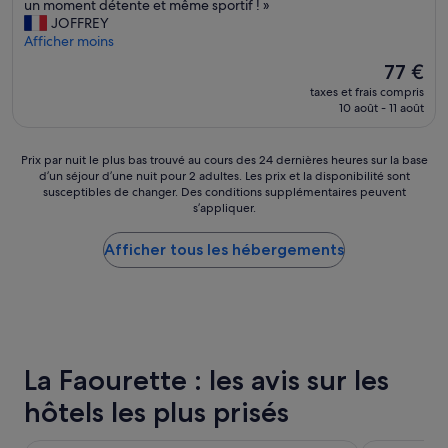
H
a
un moment détente et même sportif ! »
t
Merveilleux,
ô
i
JOFFREY
e
(530 avis)
t
t
Afficher moins
o
e
q
n
Le
77 €
l
u
n
nouveau
taxes et frais compris
b
i
e
prix
10 août - 11 août
i
e
p
est
e
s
e
de
n
t
u
77 €
Prix
Prix par nuit le plus bas trouvé au cours des 24 dernières heures sur la base
d
a
t
d’un séjour d’une nuit pour 2 adultes. Les prix et la disponibilité sont
par
e
s
p
susceptibles de changer. Des conditions supplémentaires peuvent
nuit
s
s
a
s’appliquer.
le
s
e
s
plus
e
z
b
Afficher tous les hébergements
bas
r
d
o
trouvé
v
é
u
au
i
r
g
cours
!
a
e
des
P
n
r
24 dernières
r
g
m
heures
o
e
a
La Faourette : les avis sur les
sur
p
a
i
la
r
n
s
hôtels les plus prisés
base
e
t
l
d’un
!
p
e