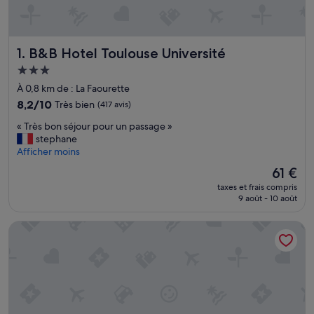
B&B Hotel Toulouse Université
1. B&B Hotel Toulouse Université
Hébergement
3.0 étoiles
À 0,8 km de : La Faourette
8.2
8,2/10
Très bien
(417 avis)
sur
«
« Très bon séjour pour un passage »
10,
T
stephane
Très
r
Afficher moins
bien,
è
(417 avis)
Le
61 €
s
nouveau
taxes et frais compris
b
prix
9 août - 10 août
o
est
n
de
Residhome Toulouse Occitania
s
61 €
é
j
o
u
r
p