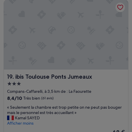
o
ibis Toulouse Ponts Jumeaux
65 €
t
u
a
c
i
h
t
e
n
n
i
o
c
i
k
r
e
,
l
s
e
a
t
l
t
l
r
e
ibis Toulouse Ponts Jumeaux
19. ibis Toulouse Ponts Jumeaux
è
d
Hébergement
s
e
f
3.0 étoiles
b
Compans-Caffarelli, à 3,5 km de : La Faourette
o
a
8.4
8,4/10
Très bien
(61 avis)
n
i
sur
c
n
«
« Seulement la chambre est trop petite on ne peut pas bouger
10,
t
v
S
mais le personnel est très accueillant »
Très
i
i
e
Kamal SAYED
bien,
o
e
u
Afficher moins
(61 avis)
n
i
l
Le