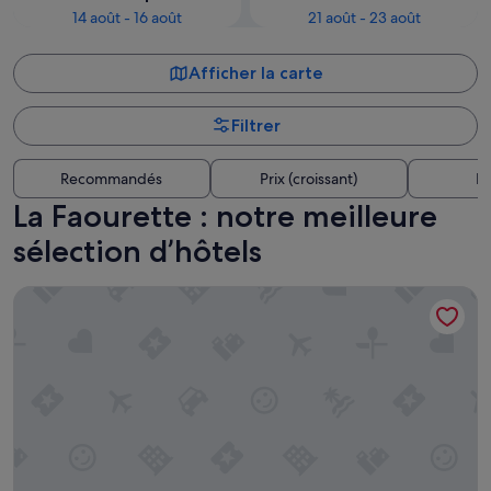
14 août - 16 août
21 août - 23 août
Afficher la carte
Filtrer
Recommandés
Prix (croissant)
Di
La Faourette : notre meilleure
sélection d’hôtels
B&B Hotel Toulouse Université