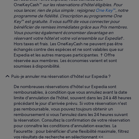
p
OneKeyCash™
sur les réservations d'hôtel éligibles. Pour
o
vous lancer, rien de plus simple : rejoignez
One Key™
, notre
u
programme de fidélité. L'inscription au programme One
r
Key™ est gratuite. Il vous suffit de vous connecter pour
l
bénéficier de remises immédiates grâce aux Prix membres.
e
Vous pourriez également économiser davantage en
p
réservant votre hôtel et votre vol ensemble sur Expedia†.
e
Hors taxes et frais. Les OneKeyCash ne peuvent pas être
t
échangés contre des espèces et ne sont valables que sur
i
Expedia et les autres marques participantes. † Offre
t
réservée aux membres. Les économies varient et sont
d
soumises à disponibilité.
é
Puis-je annuler ma réservation d'hôtel sur Expedia ?
j
e
De nombreuses réservations d'hôtel sur Expedia sont
u
remboursables, à condition que vous annuliez avant la date
n
limite d'annulation de l'hôtel, souvent dans les 24 à 48 heures
e
précédant le jour d'arrivée prévu. Si votre réservation n'est
r
pas remboursable, vous pouvez toujours obtenir un
.
remboursement si vous l'annulez dans les 24 heures suivant
R
la réservation. Consultez la confirmation de votre réservation
a
pour connaître les conditions d'annulation exactes. La
p
Faourette : pour bénéficier d'une flexibilité maximale, filtrez
p
vos résultats de recherche en sélectionnant <<
o