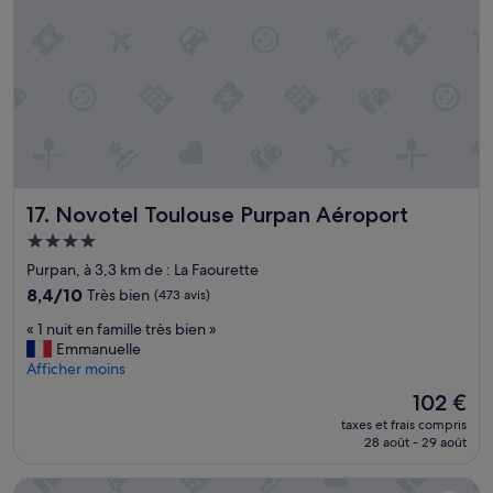
s
r
t
i
t
t
r
é
è
.
s
L
b
a
e
c
l
h
l
a
Novotel Toulouse Purpan Aéroport
17. Novotel Toulouse Purpan Aéroport
e
m
,
b
Hébergement
l
r
4.0 étoiles
Purpan, à 3,3 km de : La Faourette
a
e
d
8.4
e
8,4/10
Très bien
(473 avis)
e
sur
s
«
« 1 nuit en famille très bien »
c
10,
t
1
Emmanuelle
o
Très
d
n
Afficher moins
e
bien,
é
u
s
(473 avis)
c
Le
102 €
i
t
e
nouveau
taxes et frais compris
t
s
v
prix
28 août - 29 août
e
y
a
est
n
m
n
de
Appart Hotel Odalys City Centre Compans Caffarelli
f
p
t