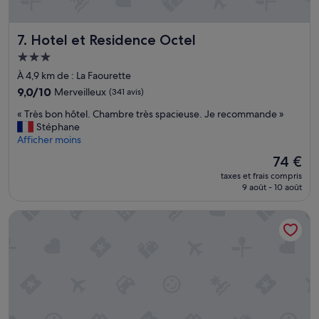
p
n
i
e
s
Hotel et Residence Octel
7. Hotel et Residence Octel
t
c
a
Hébergement
i
c
n
3.0 étoiles
À 4,9 km de : La Faourette
c
e
e
9.0
9,0/10
Merveilleux
(341 avis)
e
s
sur
t
«
« Très bon hôtel. Chambre très spacieuse. Je recommande »
s
10,
l
T
Stéphane
i
Merveilleux,
e
r
Afficher moins
b
(341 avis)
c
è
l
Le
74 €
a
s
e
nouveau
d
taxes et frais compris
b
»
prix
r
9 août - 10 août
o
est
e
n
de
n
Hôtel L'Hotan
h
74 €
o
ô
u
t
s
e
o
l
n
.
t
C
b
h
e
a