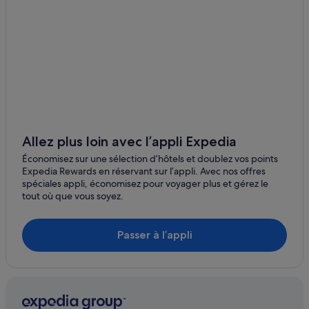
Centre-Ville de Legian : hôtels Hôtels d’aventure
Aéroport international Ngurah Rai : hôtels à proximité
Kuta : Appart’hôtels
Kuta : Auberges de jeunesse
Kuta : Auberges
Kuta : Cabanes dans les arbres
Allez plus loin avec l’appli Expedia
Kuta : Chambres d’hôtes
Économisez sur une sélection d’hôtels et doublez vos points
Kuta : Maison d’hôtes
Expedia Rewards en réservant sur l’appli. Avec nos offres
Kuta : hôtels Hôtels avec bar
spéciales appli, économisez pour voyager plus et gérez le
tout où que vous soyez.
Kuta : Hôtels capsule
Kuta : hôtels Hôtels avec climatisation
Passer à l’appli
Kuta : hôtels Hôtels avec piscine
Kuta : hôtels Hôtels avec suites
Kuta : hôtels Hôtels avec terrains de tennis
Kuta : hôtels Hôtels de plage