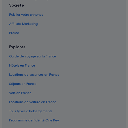
Société
Kuta : hôtels Hôtels-boutiques
Publier votre annonce
Kuta : hôtels Hôtels de luxe
Affiliate Marketing
Kuta : hôtels Hôtels LGBTQIA+ friendly
Kuta : hôtels Hôtels avec golf
Presse
Kuta : hôtels Hôtels historiques
Explorer
Kuta : hôtels Hôtels avec parc aquatique
Guide de voyage sur la France
Kuta : hôtels Hôtels familiaux
Hôtels en France
Kuta : hôtels Hôtels avec restaurant
Locations de vacances en France
Kuta : hôtels Hôtels romantiques
Séjours en France
Kuta : hôtels Hôtels safari
Kuta : hôtels Hôtels avec centre de fitness
Vols en France
Kuta : hôtels Hôtels pour faire du shopping
Locations de voiture en France
Kuta : hôtels Hôtels avec spa
Tous types d'hébergements
Kuta : hôtels Hôtels d’aventure
Programme de fidélité One Key
Kuta : hôtels Hôtels tout compris