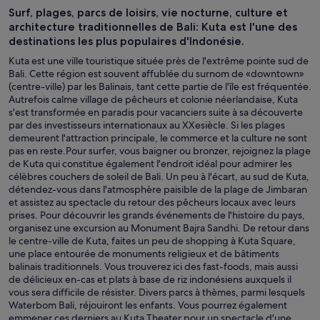
Surf, plages, parcs de loisirs, vie nocturne, culture et
architecture traditionnelles de Bali: Kuta est l'une des
destinations les plus populaires d'Indonésie.
Kuta est une ville touristique située près de l'extrême pointe sud de
Bali. Cette région est souvent affublée du surnom de «downtown»
(centre-ville) par les Balinais, tant cette partie de l'île est fréquentée.
Autrefois calme village de pêcheurs et colonie néerlandaise, Kuta
s'est transformée en paradis pour vacanciers suite à sa découverte
par des investisseurs internationaux au XXesiècle. Si les plages
demeurent l'attraction principale, le commerce et la culture ne sont
pas en reste.Pour surfer, vous baigner ou bronzer, rejoignez la plage
de Kuta qui constitue également l'endroit idéal pour admirer les
célèbres couchers de soleil de Bali. Un peu à l'écart, au sud de Kuta,
détendez-vous dans l'atmosphère paisible de la plage de Jimbaran
et assistez au spectacle du retour des pêcheurs locaux avec leurs
prises. Pour découvrir les grands événements de l'histoire du pays,
organisez une excursion au Monument Bajra Sandhi. De retour dans
le centre-ville de Kuta, faites un peu de shopping à Kuta Square,
une place entourée de monuments religieux et de bâtiments
balinais traditionnels. Vous trouverez ici des fast-foods, mais aussi
de délicieux en-cas et plats à base de riz indonésiens auxquels il
vous sera difficile de résister. Divers parcs à thèmes, parmi lesquels
Waterbom Bali, réjouiront les enfants. Vous pourrez également
emmener ces derniers au Kuta Theater pour un spectacle d'une