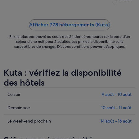
Afficher 778 hébergements (Kuta)
Prix le plus bas trouvé au cours des 24 dernières heures sur la base d’un
séjour d’une nuit pour 2 adultes. Les prix et la disponibilité sont
susceptibles de changer. D’autres conditions peuvent s’appliquer.
Kuta : vérifiez la disponibilité
des hôtels
Consulter
Ce soir
9 août - 10 août
les
prix
Consulter
Demain soir
10 août - 11 août
à
les
Kuta
prix
Consulter
Le week-end prochain
14 août - 16 août
pour
à
les
cette
Kuta
prix