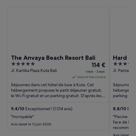
The Anvaya Beach Resort Bali
Hard Rock H
The Anvaya Beach Resort Bali
Hard Ro
5
Le
5
114 €
out
prix
out
Jl. Kartika Plaza Kuta Bali
Jl. Pantai, 
1 sept. - 2 sept.
Kel. Kuta Ku
of
est
of
taxes et frais compris
5
de 114 €
5
Séjournez dans cet hôtel de luxe à Kuta. Cet
Séjournez da
par
hébergement propose le petit déjeuner gratuit,
hébergement
le Wi-Fi gratuit et un parking gratuit. D'après les
nuit
parking grat
avis reçus, nos ...
D'après les a
du 1
sept.
9,4
/
10
Exceptionnel ! (1 014 avis)
8,8
/
10
Excel
au 2
"Incroyable"
"Piscine trè
sept..
face de la p
Avis laissé le 11 juin 2026
recommand
Avis laissé le 