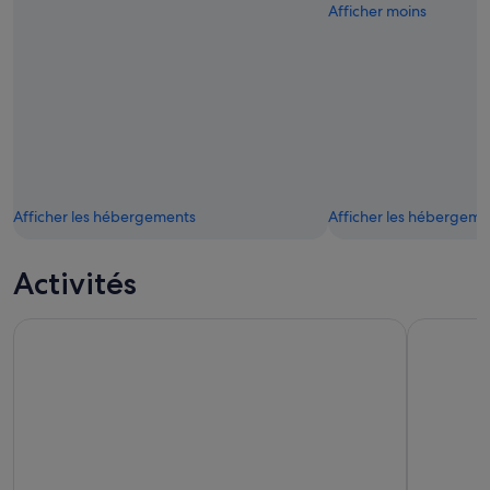
Afficher moins
Afficher les hébergements
Afficher les hébergeme
Activités
Bali : Randonnée au lever du soleil sur le mont Batur avec gu
Bali : Plo