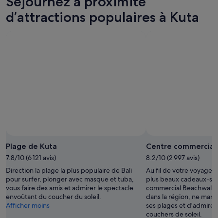
Séjournez à proximité
nuit,
pour
à
9
demain
Kuta
d’attractions populaires à Kuta
août
soir,
pour
-
10
le
10
août
week-
août
-
end
11
prochain,
août
14
août
-
16
août
Plage de Kuta
Centre commercial
7.8/10 (6 121 avis)
8.2/10 (2 997 avis)
Direction la plage la plus populaire de Bali
Au fil de votre voyage à
pour surfer, plonger avec masque et tuba,
plus beaux cadeaux-sou
vous faire des amis et admirer le spectacle
commercial Beachwalk. 
envoûtant du coucher du soleil.
dans la région, ne man
Afficher moins
ses plages et d'admirer
couchers de soleil.