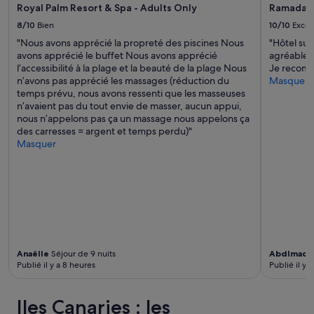
é
u
Royal Palm Resort & Spa - Adults Only
Ramada R
v
e
e
e
8/10
Bien
10/10
Excel
.
e
r
L
"Nous avons apprécié la propreté des piscines Nous
"Hôtel su
t
l
a
avons apprécié le buffet Nous avons apprécié
agréable et
d
'
m
l’accessibilité à la plage et la beauté de la plage Nous
Je recom
'
a
a
n’avons pas apprécié les massages (réduction du
Masquer
a
d
i
temps prévu, nous avons ressenti que les masseuses
u
r
s
n’avaient pas du tout envie de masser, aucun appui,
-
e
o
nous n’appelons pas ça un massage nous appelons ça
r
s
n
des carresses = argent et temps perdu)"
e
s
e
Masquer
v
e
s
o
e
t
i
t
s
r
p
i
e
r
t
n
o
u
p
c
é
r
é
e
i
d
d
Anaëlle
Séjour de 9 nuits
Abdlmadj
m
u
Publié il y a 8 heures
Publié il y a
a
e
r
n
)
e
s
.
s
Iles Canaries : les
u
U
d