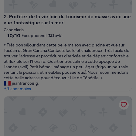
t
ø
y
Profitez de la vie loin du tourisme de masse avec une vue fan
2. Profitez de la vie loin du tourisme de masse avec une
f
vue fantastique sur la mer!
r
Candelaria
a
10.0
10/10
Exceptionnel
(123 avis)
v
sur
e
«
« Très bon séjour dans cette belle maison avec piscine et vue sur
10,
i
T
l'océan et Gran Canaria.Contacts facile et chaleureux. Très facile de
Exceptionnel,
e
r
trouver l'adresse et procédures d'arrivée et de départ confortable
(123 avis)
n
è
et flexible sur l'horaire. Quartier très calme à cette époque de
,
s
l'année (avril).Petit bémol: ménage un peu léger (frigo un peu sale
»
b
sentant le poisson, et meubles poussiereux).Nous recommendons
o
cette belle adresse pour découvrir l'ile de Ténérife. »
n
jeanfrancois g.
s
Afficher moins
é
Canarienne Finca traditionnelle à Las Lajas, Icod de los Vino
j
o
u
r
d
a
n