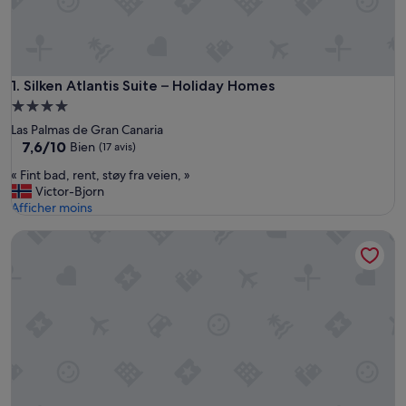
Silken Atlantis Suite – Holiday Homes
1. Silken Atlantis Suite – Holiday Homes
Hébergement
4.0 étoiles
Las Palmas de Gran Canaria
7.6
7,6/10
Bien
(17 avis)
sur
«
« Fint bad, rent, støy fra veien, »
10,
F
Victor-Bjorn
Bien,
i
Afficher moins
(17 avis)
n
Profitez de la vie loin du tourisme de masse avec une vue fan
t
b
a
d
,
r
e
n
t
,
s