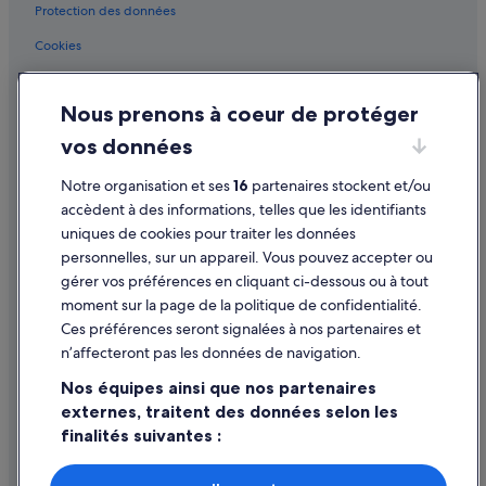
s
e
m
Las Palmas : hôtels Hôtels tout compris
Protection des données
s
é
d
e
p
Las Palmas : hôtels
Cookies
'
p
o
a
Las Playitas : Complexes hôteliers
o
Conditions générales d'utilisation
q
l
u
u
t
Las Vegas : hôtels
Nous prenons à coeur de protéger
Mentions légales / Nous contacter
r
e
i
y
d
Los Cristianos : Auberges de jeunesse
vos données
t
Directives de contenu et signalement de contenus
p
e
u
Los Cristianos : hôtels
a
l
Notre organisation et ses
16
partenaires stockent et/ou
d
r
'
Aide
e
Majanicho : Complexes hôteliers
accèdent à des informations, telles que les identifiants
t
a
)
uniques de cookies pour traiter les données
a
n
Marzagan : Complexes hôteliers
Assistance
.
g
n
personnelles, sur un appareil. Vous pouvez accepter ou
»
Masca : Complexes hôteliers
e
Annuler votre vol
é
gérer vos préférences en cliquant ci-dessous ou à tout
r
e
Melenara : Complexes hôteliers
moment sur la page de la politique de confidentialité.
Annuler une réservation d'hôtel ou de location de vacances
l
(
Ces préférences seront signalées à nos partenaires et
e
a
Puerto de la Cruz : Appart’hôtels
Délais de remboursement
s
n’affecteront pas les données de navigation.
v
Puerto de la Cruz : hôtels Barcelo
r
r
Utiliser un bon de réduction Expedia
Nos équipes ainsi que nos partenaires
e
i
Puerto de la Cruz : hôtels Hotasa
p
externes, traitent des données selon les
Documents de voyage internationaux
l
a
)
finalités suivantes :
Puerto de la Cruz : hôtels Hôtels tout compris
s
.
Puerto de la Cruz : hôtels Melia
Utiliser des données de géolocalisation précises. Analyser
a
P
activement les caractéristiques de l’appareil pour