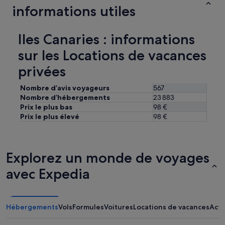
n
n
informations utiles
'
m
b
a
a
u
r
g
n
r
Iles Canaries : informations
n
g
i
i
sur les Locations de vacances
a
v
f
l
é
i
privées
o
e
q
w
e
u
t
Nombre d’avis voyageurs
567
t
e
o
Nombre d’hébergements
23 883
d
e
u
Prix le plus bas
98 €
e
t
t
d
Prix le plus élevé
98 €
t
é
é
r
q
p
è
u
a
s
i
r
Explorez un monde de voyages
g
p
t
r
é
avec Expedia
c
a
q
o
n
u
n
d
i
f
e
o
o
Hébergements
Vols
Formules
Voitures
Locations de vacances
Acti
t
f
r
l
f
t