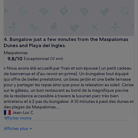
i
é
n
u
e
n
e
e
t
e
v
x
u
c
Bungalow just a few minutes from the Maspalomas Dunes and
4. Bungalow just a few minutes from the Maspalomas
e
e
Dunes and Playa del Ingles.
s
l
u
Maspalomas
l
r
9.8
9,8/10
Exceptionnel
(12 avis)
e
l
sur
n
«
« Nous avons été accueilli par Yvan et son épouse ( un petit cadeau
'
10,
t
N
de bienvenue et d'au-revoir en prime). Un bungalow tout équipé
o
Exceptionnel,
e
o
qui offre de belles prestations, un beau jardin et une belle terrasse
c
(12 avis)
s
u
pour y partager les repas ainsi que pour la relaxation au soleil. Cerise
é
e
s
sur le gâteau, un bon restaurant au bord de la magnifique piscine
a
m
a
de la résidence accessible à travers le luxurian parc très bien
n
a
v
entretenu et à 2 pas du bungalow. A 10 minutes à pied des dunes et
e
i
o
des plages de Maspalomas,...
t
n
n
Jean-Luc C.
G
e
s
Afficher moins
r
d
é
a
a
Afficher plus
t
n
n
é
C
s