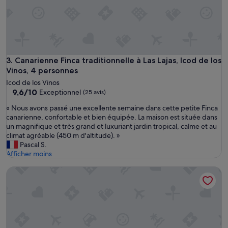
s
c
e
t
t
e
b
Canarienne Finca traditionnelle à Las Lajas, Icod de los Vino
3. Canarienne Finca traditionnelle à Las Lajas, Icod de los
e
Vinos, 4 personnes
l
Icod de los Vinos
l
9.6
9,6/10
Exceptionnel
(25 avis)
e
sur
m
«
« Nous avons passé une excellente semaine dans cette petite Finca
10,
a
N
canarienne, confortable et bien équipée. La maison est située dans
Exceptionnel,
i
o
un magnifique et très grand et luxuriant jardin tropical, calme et au
(25 avis)
s
u
climat agréable (450 m d'altitude). »
o
s
Pascal S.
n
a
Afficher moins
a
v
v
Bungalow just a few minutes from the Maspalomas Dunes and
o
e
n
c
s
p
p
i
a
s
s
c
s