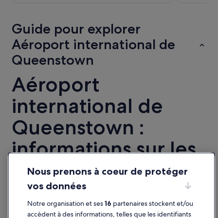
de 815 €
par
nuit
Guide pour explorer
du 10
Aéroport international de
août
au 11
Queenstown
août.
Aéroport
international de
Queenstown :
informations sur les
hôtels
Nous prenons à coeur de protéger
vos données
Nombre d’avis voyageurs
10 443
Nombre d’hébergements
1 883
Prix le plus bas
Notre organisation et ses
16
partenaires stockent et/ou
106 €
Prix le plus élevé
815 €
accèdent à des informations, telles que les identifiants