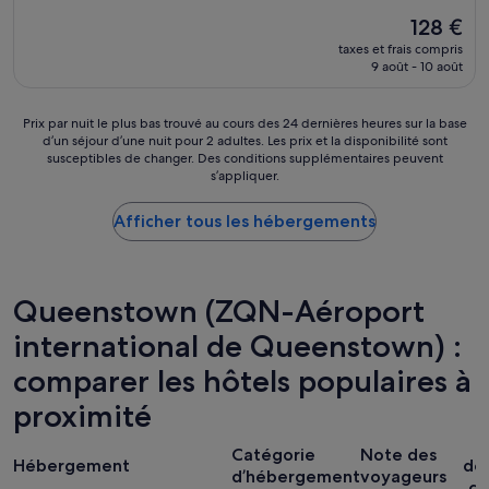
p
é
p
r
Le
128 €
q
e
e
nouveau
u
taxes et frais compris
r
t
prix
e
9 août - 10 août
»
é
est
d
e
de
è
t
128 €
Prix
Prix par nuit le plus bas trouvé au cours des 24 dernières heures sur la base
s
d
d’un séjour d’une nuit pour 2 adultes. Les prix et la disponibilité sont
par
l
e
susceptibles de changer. Des conditions supplémentaires peuvent
nuit
e
s’appliquer.
l
le
s
’
plus
o
a
Afficher tous les hébergements
bas
i
t
trouvé
r
t
au
c
e
cours
e
n
des
q
Queenstown (ZQN-Aéroport
t
24 dernières
u
i
international de Queenstown) :
heures
a
o
sur
r
comparer les hôtels populaires à
n
la
t
p
base
i
proximité
o
d’un
e
r
séjour
r
P
t
Catégorie
Note des
d’une
e
Hébergement
dé
é
d’hébergement
voyageurs
nuit
s
co