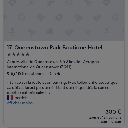
e
a
b
b
e
v
r
r
t
a
e
e
b
l
(
.
i
l
p
.
e
é
a
.
n
e
s
n
é
»
a
o
q
d
u
Queenstown Park Boutique Hotel
17. Queenstown Park Boutique Hotel
u
a
s
i
Hébergement
p
a
p
t
5.0 étoiles
v
Centre-ville de Queenstown, à 6,3 km de : Aéroport
é
é
o
international de Queenstown (ZQN)
,
e
n
à
9.6
9,6/10
Exceptionnel
(484 avis)
t
s
p
sur
p
d
«
« La vue sur la route et un parking. Mais tellement d'atouts que
r
10,
r
o
L
ce défaut lui est pardonné. Étant donné que dès le soir ce
o
Exceptionnel,
o
r
a
quartier est très calme. »
x
(484 avis)
p
m
v
patrick
i
r
i
u
Afficher moins
m
e
d
e
i
Le
300 €
t
a
s
t
nouveau
é
taxes et frais compris
n
u
é
prix
)
11 août - 12 août
s
r
d
est
j