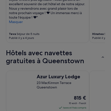
excellent souvenir de cet hôtel et de notre séjour.
Nous y reviendrons avec grand plaisir lors de
notre prochain voyage ! ❤️ Un immense merci à
toute l’équipe ! ❤️"
Masquer
Teva
Séjour de 5 nuits
Hinatea
Séjou
Publié il y a 4 jours
Publié il y a 
Hôtels avec navettes
gratuites à Queenstown
Azur Luxury Lodge
Spa B&B
Azur Luxury Lodge
23 MacKinnon Terrace
Queenstown
Le
815 €
prix
10 août - 11 août
est
taxes et frais compris