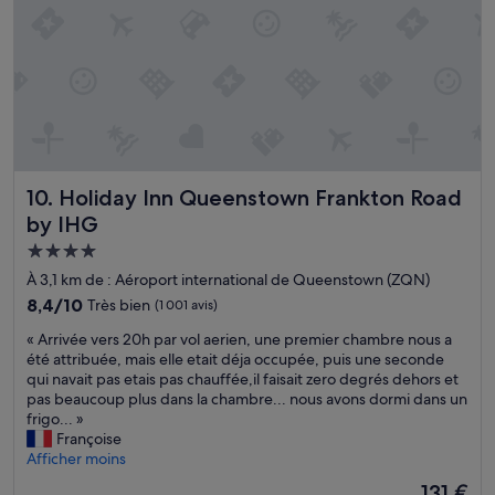
r
y
o
h
p
e
o
l
r
p
t
f
a
u
é
l
t
w
Holiday Inn Queenstown Frankton Road by IHG
é
10. Holiday Inn Queenstown Frankton Road
i
g
t
by IHG
l
h
Hébergement
o
o
b
4.0 étoiles
u
À 3,1 km de : Aéroport international de Queenstown (ZQN)
a
r
8.4
8,4/10
Très bien
(1 001 avis)
l
r
sur
e
e
«
« Arrivée vers 20h par vol aerien, une premier chambre nous a
10,
m
q
A
été attribuée, mais elle etait déja occupée, puis une seconde
Très
e
u
r
qui navait pas etais pas chauffée,il faisait zero degrés dehors et
bien,
n
e
r
pas beaucoup plus dans la chambre... nous avons dormi dans un
(1 001 avis)
t
s
i
frigo... »
c
t
v
Françoise
o
.
é
Afficher moins
r
Q
e
Le
131 €
r
u