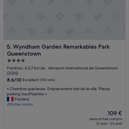
l
s
t
y
l
e
a
p
Wyndham Garden Remarkables Park Queenstown
5. Wyndham Garden Remarkables Park
p
a
Queenstown
r
Hébergement
t
4.0 étoiles
'
Frankton, à 0,7 km de : Aéroport international de Queenstown
h
(ZQN)
o
8.6
8,6/10
Excellent
(936 avis)
t
sur
e
«
« Chambre spacieuse. Emplacement loin de la ville. Places
10,
l
C
parking insuffisantes »
Excellent,
,
h
Frederic
(936 avis)
t
a
Afficher moins
t
m
Le
109 €
e
b
nouveau
s
taxes et frais compris
r
prix
s
21 août - 22 août
e
est
p