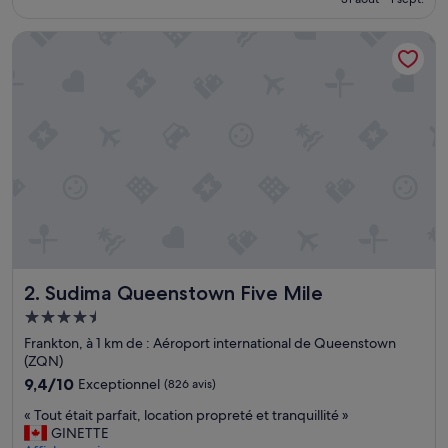
d
est
c
de
Sudima Queenstown Five Mile
l
106 €
e
a
n
r
o
o
m
w
i
t
h
w
o
Sudima Queenstown Five Mile
2. Sudima Queenstown Five Mile
n
d
Hébergement
e
4.5 étoiles
Frankton, à 1 km de : Aéroport international de Queenstown
r
(ZQN)
f
u
9.4
9,4/10
Exceptionnel
(826 avis)
l
sur
«
« Tout était parfait, location propreté et tranquillité »
a
10,
T
GINETTE
m
Exceptionnel,