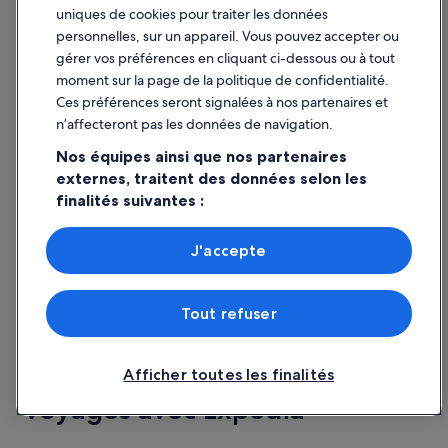
Masquer
uniques de cookies pour traiter les données
personnelles, sur un appareil. Vous pouvez accepter ou
gérer vos préférences en cliquant ci-dessous ou à tout
Foire aux questions
moment sur la page de la politique de confidentialité.
Ces préférences seront signalées à nos partenaires et
À quoi ressemble la région de Aéroport
n’affecteront pas les données de navigation.
international de Queenstown (ZQN) ?
Nos équipes ainsi que nos partenaires
Quel est le meilleur hébergement pour un
externes, traitent des données selon les
séjour à deux pas de Aéroport international
finalités suivantes :
de Queenstown (ZQN) ?
Utiliser des données de géolocalisation précises. Analyser
Combien d'hôtels y a-t-il à proximité de
activement les caractéristiques de l’appareil pour
J'accepte
Aéroport international de Queenstown
l’identification. Stocker et/ou accéder à des informations
(ZQN) ?
sur un appareil. Publicités et contenu personnalisés,
mesure de performance des publicités et du contenu,
Afficher plus
Tout refuser
études d’audience et développement de services.
Liste de nos partenaires (fournisseurs)
Explorez un monde de
Afficher toutes les finalités
voyages avec Expedia