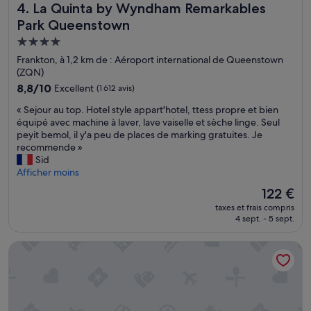
La Quinta by Wyndham Remarkables Park Queenstown
4. La Quinta by Wyndham Remarkables
Park Queenstown
Hébergement
4.0 étoiles
Frankton, à 1,2 km de : Aéroport international de Queenstown
(ZQN)
8.8
8,8/10
Excellent
(1 612 avis)
sur
«
« Sejour au top. Hotel style appart'hotel, ttess propre et bien
10,
S
équipé avec machine à laver, lave vaiselle et sèche linge. Seul
Excellent,
e
peyit bemol, il y'a peu de places de marking gratuites. Je
(1 612 avis)
j
recommende »
o
Sid
u
Afficher moins
r
Le
122 €
a
nouveau
taxes et frais compris
u
prix
4 sept. - 5 sept.
t
est
o
de
Wyndham Garden Remarkables Park Queenstown
p
122 €
.
H
o
t
e