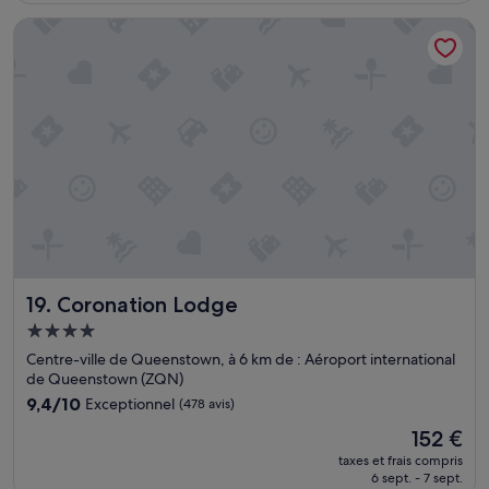
l
s
de
l
Coronation Lodge
p
230 €
e
o
m
u
e
r
n
r
t
a
d
i
'
e
a
n
t
t
o
ê
u
t
t
r
s
e
q
Coronation Lodge
19. Coronation Lodge
a
u
Hébergement
m
e
é
4.0 étoiles
c
Centre-ville de Queenstown, à 6 km de : Aéroport international
l
e
de Queenstown (ZQN)
i
d
9.4
9,4/10
Exceptionnel
(478 avis)
o
é
sur
r
Le
f
152 €
10,
é
nouveau
a
Exceptionnel,
taxes et frais compris
s
prix
u
6 sept. - 7 sept.
(478 avis)
,