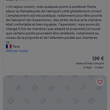
s
s
sur
è
u
«
« Un séjour correct, mais quelques points à améliorer Notre
10,
c
f
U
séjour au Ramada près de l’aéroport a été globalement correct.
Excellent,
h
f
n
L’emplacement est très pratique, notamment pour être proche
(1 184 avis)
e
i
s
de l’aéroport de Queenstown, des arrêts de bus et la chambre
l
s
é
était confortable et bien équipée. Cependant, nous avons dû
i
a
j
changé 2 fois de chambre ( pas adapté et propreté) j’ai trouvé
n
n
o
que certains points pourraient être améliorés, notamment au
g
t
u
niveau de la propreté et de l’attention portée aux chambres.
e
e
r
Le...
.
s
c
Teva
S
»
o
Afficher moins
e
r
Le
139 €
u
r
nouveau
l
taxes et frais compris
e
prix
p
2 sept. - 3 sept.
c
est
e
t
de
y
Hilton Queenstown Resort & Spa
,
139 €
i
m
t
a
b
i
e
s
m
q
o
u
l
e