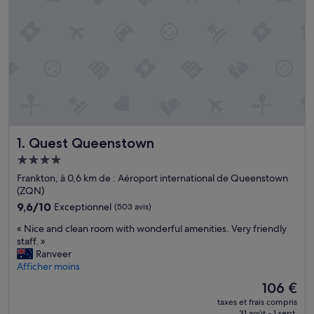
Quest Queenstown
1. Quest Queenstown
Hébergement
4.0 étoiles
Frankton, à 0,6 km de : Aéroport international de Queenstown
(ZQN)
9.6
9,6/10
Exceptionnel
(503 avis)
sur
«
« Nice and clean room with wonderful amenities. Very friendly
10,
N
staff. »
Exceptionnel,
i
Ranveer
(503 avis)
c
Afficher moins
e
Le
106 €
a
nouveau
taxes et frais compris
n
prix
31 août - 1 sept.