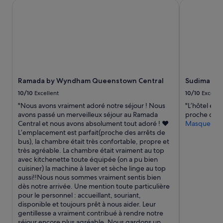
Ramada by Wyndham Queenstown Central
Sudima Que
Ramada by Wyndham Queenstown Central
Sudima Qu
10/10
Excellent
10/10
Excelle
"Nous avons vraiment adoré notre séjour ! Nous
"L’hôtel es
avons passé un merveilleux séjour au Ramada
proche de to
Central et nous avons absolument tout adoré ! ❤️
Masquer
L’emplacement est parfait(proche des arrêts de
bus), la chambre était très confortable, propre et
très agréable. La chambre était vraiment au top
avec kitchenette toute équipée (on a pu bien
cuisiner) la machine à laver et sèche linge au top
aussi!!Nous nous sommes vraiment sentis bien
dès notre arrivée. Une mention toute particulière
pour le personnel : accueillant, souriant,
disponible et toujours prêt à nous aider. Leur
gentillesse a vraiment contribué à rendre notre
séjour encore plus agréable. Nous gardons un