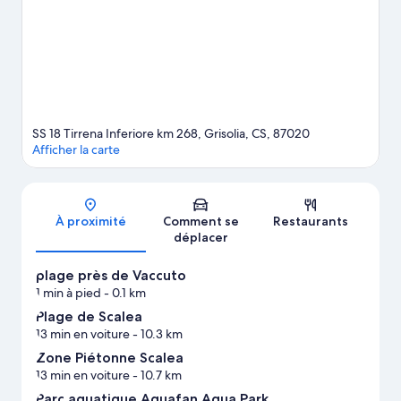
vos places à l'illustre LAORAFT - Centre Lao Action Raft. Pour une
agréable soirée, l'incontournable Théâtre des Ruines de Cirella
vous attend également.
Consultez notre guide de voyage sur
Grisolia
SS 18 Tirrena Inferiore km 268, Grisolia, CS, 87020
Afficher la carte
Carte
À proximité
Comment se
Restaurants
déplacer
plage près de Vaccuto
1 min à pied
- 0.1 km
Plage de Scalea
13 min en voiture
- 10.3 km
Zone Piétonne Scalea
13 min en voiture
- 10.7 km
Parc aquatique Aquafan Aqua Park