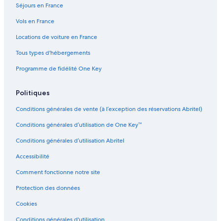
o
e
t
e
i
s
i
t
Séjours en France
m
l
e
H
d
P
a
s
l
l
o
e
r
n
Vols en France
&
a
l
t
n
i
o
Locations de voiture en France
B
n
a
e
c
n
r
a
n
l
e
c
Tous types d'hébergements
e
M
a
i
a
a
p
Programme de fidélité One Key
k
r
i
f
e
a
Politiques
s
Conditions générales de vente (à l’exception des réservations Abritel)
t
Conditions générales d’utilisation de One Key™
Conditions générales d’utilisation Abritel
Accessibilité
Comment fonctionne notre site
Protection des données
Cookies
Conditions générales d'utilisation