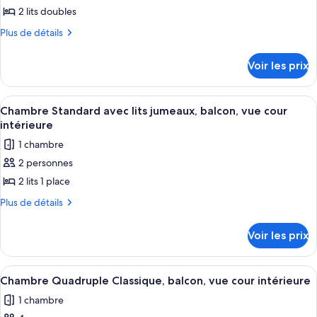
balcon,
pour
2 lits doubles
vue
ce
mer
Plus
Plus de détails
type
de
détails
de
Voir les prix
sur
chambre :
le
Chambre
type
Afficher
Une chambre d’hôtel avec deux lits, une
2
Double
de
Chambre Standard avec lits jumeaux, balcon, vue cour
toutes
chambre
Standard,
intérieure
Chambre
les
balcon,
1 chambre
Double
photos
vue
Standard,
2 personnes
pour
balcon,
cour
2 lits 1 place
ce
vue
intérieure
cour
type
Plus
Plus de détails
intérieure
de
de
détails
chambre :
Voir les prix
sur
Chambre
le
Standard
type
Afficher
Une pièce comprenant un lit, un cana
1
de
avec
Chambre Quadruple Classique, balcon, vue cour intérieure
toutes
chambre
lits
1 chambre
Chambre
les
jumeaux,
Standard