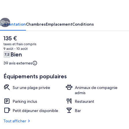
GAETANO
cédent
Suivant
17+
Présentation
Chambres
Emplacement
Conditions
Le
135 €
prix
taxes et frais compris
actuel
9 août - 10 août
est
Avis
Bien
7,2
7,2 sur 10
de
voyageurs
135 €.
39 avis externes
Équipements populaires
Piscine
Sur une plage privée
Animaux de compagnie
admis
Parking inclus
Restaurant
Petit déjeuner disponible
Bar
Tout afficher