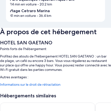
24 min en voiture
- 20.2 km
Plage Cetraro Marina
41 min en voiture
- 36.4 km
À propos de cet hébergement
HOTEL SAN GAETANO
Points forts de l'hébergement
Profitez des atouts de l'hébergement HOTEL SAN GAETANO : un bar
de plage, un café ou encore 3 bars. Vous vous régalerez au restaurant
sur place qui offre une happy hour. Vous pouvez rester connecté avec le
Wi-Fi gratuit dans les parties communes.
Autres avantages :
Informations sur le droit de rétractation
Parking en libre-service gratuit
Petit déjeuner buffet (en supplément), réception ouverte 24 h/24
Hébergements similaires
et ascenseur
Hotel La Principessa Conference Center
Mediterr