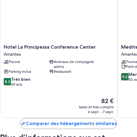
Hotel
Mediter
Hotel La Principessa Conference Center
Medite
La
Palace
Amantea
Amante
Principessa
Hotel
Piscine
Animaux de compagnie
Piscin
Conference
Amante
admis
Petit 
Center
Parking inclus
Restaurant
Amantea
9.2
Mer
9,2
8.2
Très bien
sur
83 av
8,2
sur
69 avis
10,
10,
Merveill
Très
83 avis
Le
82 €
bien,
nouveau
69 avis
taxes et frais compris
prix
6 sept. - 7 sept.
est
de
Comparer des hébergements similaires
82 €