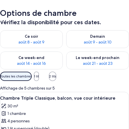
Options de chambre
Vérifiez la disponibilité pour ces dates.
Vérifier la disponibilité pour ce soir août 8 - août 9
Vérifier la disponibilité pour 
Ce soir
Demain
août 8 - août 9
août 9 - août 10
Vérifier la disponibilité pour ce week-end août 14 - août 16
Vérifier la disponibilité pour
Ce week-end
Le week-end prochain
août 14 - août 16
août 21 - août 23
Filtres
Toutes les chambres
1 lit
2 lits
disponibles
pour
Affichage de 5 chambres sur 5
les
Afficher
Une chambre d’hôtel avec deux lits, une
3
Chambre Triple Classique, balcon, vue cour intérieure
chambres
toutes
30 m²
les
1 chambre
photos
pour
4 personnes
ce
1 lit superposé (double)