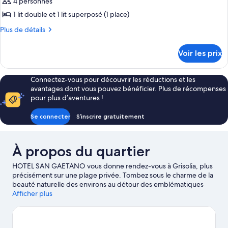
4 personnes
photos
balcon,
avec
pour
1 lit double et 1 lit superposé (1 place)
lits
vue
ce
jumeaux,
Plus
Plus de détails
cour
balcon,
type
de
intérieure
vue
détails
de
Voir les prix
cour
sur
chambre :
intérieure
le
Chambre
type
Connectez-vous pour découvrir les réductions et les
Quadruple
de
avantages dont vous pouvez bénéficier. Plus de récompenses
chambre
Classique,
pour plus d’aventures !
Chambre
balcon,
Quadruple
Se connecter
S’inscrire gratuitement
vue
Classique,
balcon,
cour
vue
intérieure
À propos du quartier
cour
intérieure
HOTEL SAN GAETANO vous donne rendez-vous à Grisolia, plus
précisément sur une plage privée. Tombez sous le charme de la
beauté naturelle des environs au détour des emblématiques
Réserve Naturelle de la Vallée de la Rivière Argentino et Plage
Afficher plus
de Scalea, ou accordez-vous un après-midi de détente aux
célèbres Zone Piétonne Scalea et Parc aquatique Aquafan Aqua
Park. Envie de vibrer à l'occasion d'une belle affiche ? Réservez