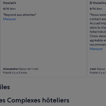
Hostelit
El Hotelit
h
ô
8/10
Bien
8/10
Bien
t
"Repond aux attentes"
"Nous somm
e
Masquer
contact ave
l
Accueil imp
t
dans la cha
o
hôtel très 
u
Choix dans 
t
agréable et
à
recommande
f
Masquer
a
i
t
c
h
Alexandra
Séjour de 1 nuit
Joel
Séjour 
a
Publié il y a 3 mois
Publié il y a
r
m
a
iles
n
t
:
les Complexes hôteliers
l
e