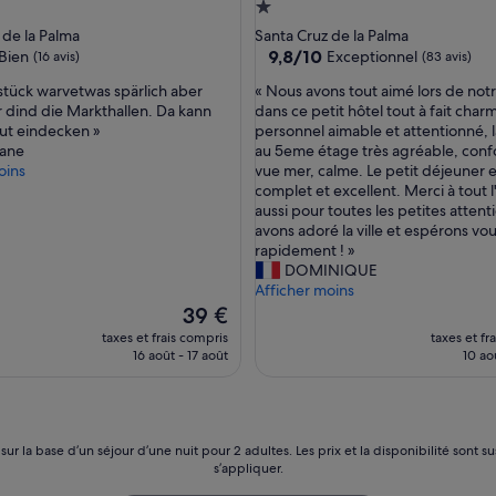
s
ment
Hébergement
e
es
1.0 étoile
 de la Palma
Santa Cruz de la Palma
n
9.8
9,8/10
Bien
Exceptionnel
(16 avis)
(83 avis)
d
sur
e
«
stück warvetwas spärlich aber
« Nous avons tout aimé lors de notr
10,
r
N
dind die Markthallen. Da kann
dans ce petit hôtel tout à fait charm
Exceptionnel,
o
o
ut eindecken »
personnel aimable et attentionné,
(83 avis)
s
u
iane
au 5eme étage très agréable, conf
y
s
oins
vue mer, calme. Le petit déjeuner e
p
a
complet et excellent. Merci à tout 
a
v
aussi pour toutes les petites atten
r
o
avons adoré la ville et espérons vou
a
n
rapidement ! »
t
s
DOMINIQUE
r
t
Afficher moins
a
o
Le
39 €
n
u
nouveau
taxes et frais compris
taxes et fr
q
t
prix
16 août - 17 août
10 aoû
u
a
est
i
i
de
l
m
39 €
i
é
d
l
 sur la base d’un séjour d’une nuit pour 2 adultes. Les prix et la disponibilité so
a
o
s’appliquer.
d
r