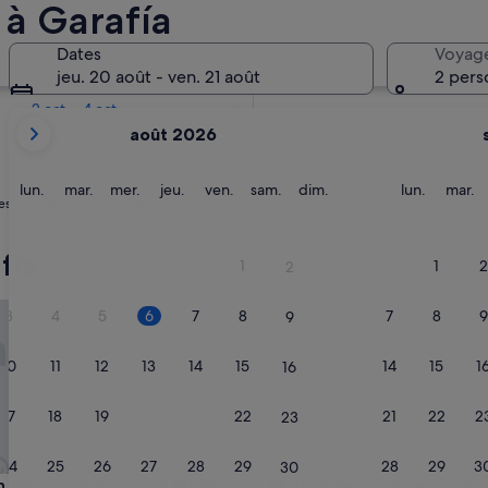
 à Garafía
Dans deux semaines
Dates
Voyag
21 août - 23 août
jeu. 20 août - ven. 21 août
2 pers
Dans deux mois
2 oct. - 4 oct.
Les
août 2026
mois
affichés
sont
lundi
mardi
mercredi
jeudi
vendredi
samedi
dimanche
lundi
m
lun.
mar.
mer.
jeu.
ven.
sam.
dim.
lun.
mar.
es pourraient vous convenir.
August
2026
et
fía
1
1
2
2
September
2026.
balcon et Wi-Fi
 vacances « Casa Efrén » avec vue sur mer, terrasse privée et 
Maison de vacances "Casa Mirad
3
4
5
6
7
8
7
8
9
9
10
11
12
13
14
15
14
15
1
16
17
18
19
20
21
22
21
22
2
23
24
25
26
27
28
29
28
29
3
30
balcon et Wi-Fi
 vacances « Casa Efrén » avec vue sur mer, terrasse privée et 
Maison de vacances "Casa Mirad
n de vacances « Casa Efrén »
3. Maison de vacances "Casa