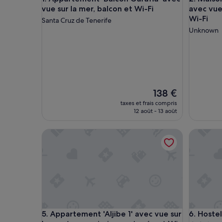
vue sur la mer, balcon et Wi-Fi
avec vue
Wi-Fi
Santa Cruz de Tenerife
Unknown
Le
138 €
nouveau
taxes et frais compris
prix
12 août - 13 août
est
de
Appartement 'Aljibe 1' avec vue sur la montagne, p
Hostelit
138 €
Appartement 'Aljibe 1' avec vue sur la montagne, p
Hostelit
5. Appartement 'Aljibe 1' avec vue sur
6. Hostel