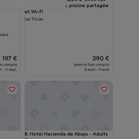
sur les montagnes, piscine partagée
et Wi-Fi
Las Tricias
 para
Le
Le
197 €
390 €
nouveau
nouveau
ais compris
taxes et frais compris
prix
prix
. - 5 sept.
8 août - 9 août
est
est
de
de
Hotel Hacienda de Abajo - Adults Only
197 €
390 €
Hotel Hacienda de Abajo - Adults Only
8. Hotel Hacienda de Abajo - Adults