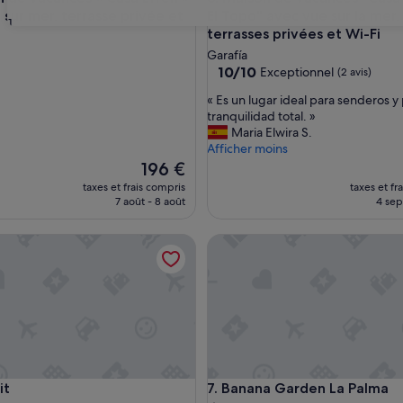
 sur mer, terrasse privée et
El Topo" avec vue sur la mer,
31
terrasses privées et Wi-Fi
Garafía
10.0
10/10
Exceptionnel
(2 avis)
sur
«
« Es un lugar ideal para senderos y
10,
E
tranquilidad total. »
Exceptionnel,
s
Maria Elwira S.
(2 avis)
u
Afficher moins
n
Le
196 €
l
nouveau
taxes et frais compris
taxes et fr
u
prix
7 août - 8 août
4 sept
g
est
a
de
iscine partagée et Wi-Fi
Banana Garden La Palma
r
196 €
i
d
e
a
l
p
a
r
iscine partagée et Wi-Fi
Banana Garden La Palma
it
7. Banana Garden La Palma
a