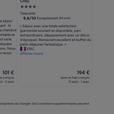
Only
Hébergement
4.0 étoiles
Tazacorte
9.4
9,4/10
Exceptionnel
(84 avis)
e séjour
sur
ant : le
«
« Séjour avec une totale satisfaction
10,
 la chambre
S
(personnel souriant et disponible, parc
Exceptionnel,
ortable et
é
extraordinaire, dépaysement avec un décor
(84 avis)
st varié,
j
d’époque). Restaurant excellent et buffet du
l'équipe
o
petit-déjeuner fantastique. »
tions. Nous
u
ERIC
s revoir
r
Afficher moins
a
v
e
Le
c
Le
101 €
194 €
nouveau
u
nouveau
ais compris
taxes et frais compris
prix
n
prix
t - 11 août
31 août - 1 sept.
est
e
est
de
t
de
101 €
o
194 €
t
a
nt susceptibles de changer. Des conditions supplémentaires peuvent
l
e