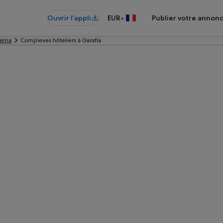
•
Ouvrir l’appli
EUR
Publier votre annon
alma
Complexes hôteliers à Garafía