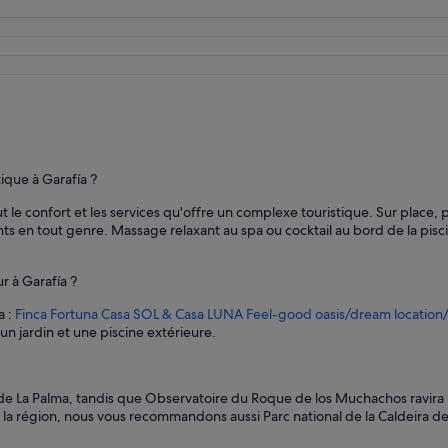
p
e
r
s
o
n
n
e
l
a
ique à Garafía ?
i
t le confort et les services qu'offre un complexe touristique. Sur place, 
m
nts en tout genre. Massage relaxant au spa ou cocktail au bord de la pisc
a
b
l
r à Garafía ?
e
e
a :
Finca Fortuna Casa SOL & Casa LUNA Feel-good oasis/dream location/
t
n jardin et une piscine extérieure.
a
t
t
e
 de La Palma, tandis que Observatoire du Roque de los Muchachos ravira
n
s la région, nous vous recommandons aussi Parc national de la Caldeira d
t
i