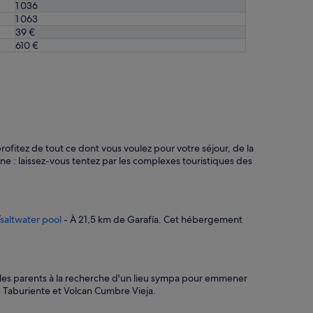
1 036
r
1 063
a
39 €
o
610 €
r
d
i
n
a
i
r
e
profitez de tout ce dont vous voulez pour votre séjour, de la
,
ine : laissez-vous tentez par les complexes touristiques des
d
é
p
a
y
saltwater pool
- À 21,5 km de Garafía. Cet hébergement
s
e
m
e
n
 les parents à la recherche d'un lieu sympa pour emmener
t
e Taburiente et Volcan Cumbre Vieja.
a