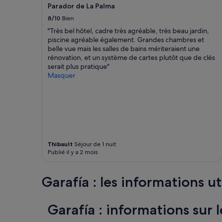
a
Parador de La Palma
d
de
w
d
changer.
8/10
Bien
e
i
Des
"Très bel hôtel, cadre très agréable, très beau jardin,
r
e
conditions
piscine agréable également. Grandes chambres et
e
M
supplémentaires
belle vue mais les salles de bains mériteraient une
p
a
peuvent
rénovation, et un système de cartes plutôt que de clés
e
r
s’appliquer.
serait plus pratique"
r
k
Masquer
f
t
e
h
c
a
t
l
a
l
n
e
d
n
t
.
Thibault
Séjour de 1 nuit
h
D
Publié il y a 2 mois
e
a
q
k
u
a
Garafía : les informations ut
i
n
e
n
t
m
Garafía : informations sur 
p
a
e
n