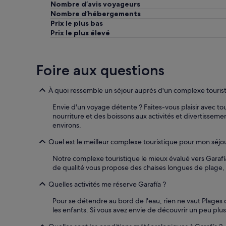
Nombre d’avis voyageurs
a
s
Nombre d’hébergements
c
i
Prix le plus bas
e
c
Prix le plus élevé
f
h
u
g
l
u
r
t
Foire aux questions
u
e
r
i
a
n
À quoi ressemble un séjour auprès d'un complexe tourist
l
d
a
Envie d'un voyage détente ? Faites-vous plaisir avec tou
e
t
nourriture et des boissons aux activités et divertisseme
c
m
environs.
k
o
e
Quel est le meilleur complexe touristique pour mon séjou
s
n
p
»
Notre complexe touristique le mieux évalué vers Garafí
h
de qualité vous propose des chaises longues de plage, u
e
r
Quelles activités me réserve Garafía ?
e
a
Pour se détendre au bord de l'eau, rien ne vaut Plages
l
les enfants. Si vous avez envie de découvrir un peu plu
l
m