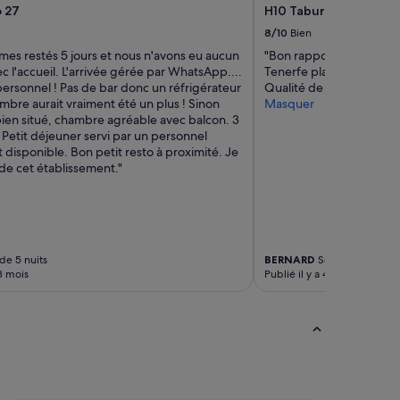
o 27
H10 Taburiente Playa
r
i
8/10
Bien
a
es restés 5 jours et nous n'avons eu aucun
"Bon rapport qualité pri
n
c l'accueil. L'arrivée gérée par WhatsApp....
Tenerfe playa de america
t
ersonnel ! Pas de bar donc un réfrigérateur
Qualité de nourriture tr
e
mbre aurait vraiment été un plus ! Sinon
Masquer
t
bien situé, chambre agréable avec balcon. 3
d
Petit déjeuner servi par un personnel
i
 disponible. Bon petit resto à proximité. Je
s
 cet établissement."
p
o
n
i
b
l
de 5 nuits
BERNARD
Séjour de 3 nuits
e
 3 mois
Publié il y a 4 mois
,
p
a
r
c
e
x
t