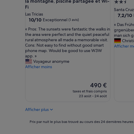
la montagne, piscine partagée et Wi-
Héberge
Fi
2.5 étoil
Santa Cruz
Las Tricias
7.2
7,2/10
10.0
10/10
Exceptionnel
(1 avis)
sur
«
sur
« Das Früh
10,
«
« Pros: The sunsets were fantastic the walks in
D
10,
grgenüber 
Bien,
P
the area were perfect and the quiet peaceful
a
Exceptionnel,
man sich g
(16 avis)
r
rural atmosphere all made a memorable visit.
s
(1 avis)
Christ
o
Cons: Not easy to find without good smart
F
Afficher m
s
phone map. Would be good to use W3W
r
:
app. »
ü
T
Voyageur anonyme
h
h
Afficher moins
s
e
t
s
ü
u
c
Le
490 €
n
k
nouveau
taxes et frais compris
s
w
prix
23 août - 24 août
e
a
est
t
r
de
s
Afficher plus
v
490 €
w
e
e
t
Prix
Prix par nuit le plus bas trouvé au cours des 24 dernières heures
r
w
par
e
a
nuit